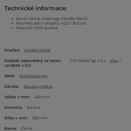
Technické informace:
Barva: černá, zlaté logo Candle World
Rozměry (bez rukojeti): 42,5 x 35,5 cm
Materiál: 100% bavlna
Značka
Candle World
Subjekt odpovědný za tento
CW Global Sp. z o.o.
Více
výrobek v EU
Série
Svíčkové knoty
Záruka
Záruka výrobce
Výška v mm
425 mm
Surovina
Bavlna
Šířka v mm
355 mm
Barva
Černá