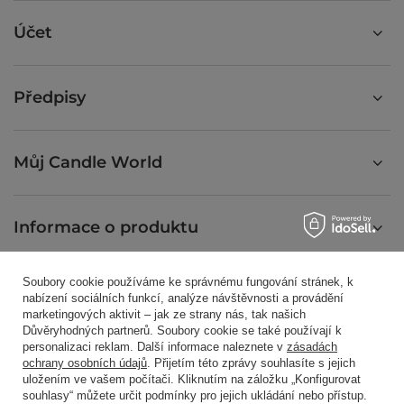
Účet
Předpisy
Můj Candle World
Informace o produktu
Soubory cookie používáme ke správnému fungování stránek, k
Vonné svíčky
nabízení sociálních funkcí, analýze návštěvnosti a provádění
marketingových aktivit – jak ze strany nás, tak našich
Důvěryhodných partnerů. Soubory cookie se také používají k
personalizaci reklam. Další informace naleznete v
zásadách
Zkratkou
ochrany osobních údajů
. Přijetím této zprávy souhlasíte s jejich
uložením ve vašem počítači. Kliknutím na záložku „Konfigurovat
souhlasy“ můžete určit podmínky pro jejich ukládání nebo přístup.