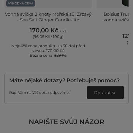
VÝHODNÁ CENA
Vonná svíčka 2 knoty Mořská sůl Zrzavý
Bolsius True 
- Sea Salt Ginger Candle-lite
vonná svíčka
F
170,00 Kč
/
ks.
127
(96,05 Kč / 100g)
(12
Nejnižší cena produktu za 30 dní před
slevou:
170,00 Kč
Běžná cena:
329 Kč
Máte nějaké dotazy? Potřebuješ pomoc?
Dotázat se
Rádi Vám na Váš dotaz odpovíme!.
NAPIŠTE SVŮJ NÁZOR