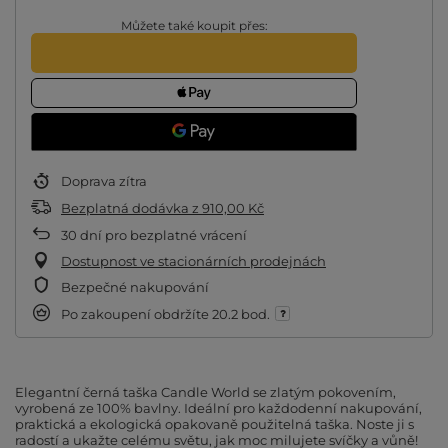
Můžete také koupit přes:
Doprava
zítra
Bezplatná dodávka
z
910,00 Kč
30
dní pro bezplatné vrácení
Dostupnost ve stacionárních prodejnách
Bezpečné nakupování
Po zakoupení obdržíte
20.2 bod.
Elegantní černá taška Candle World se zlatým pokovením,
vyrobená ze 100% bavlny. Ideální pro každodenní nakupování,
praktická a ekologická opakovaně použitelná taška. Noste ji s
radostí a ukažte celému světu, jak moc milujete svíčky a vůně!