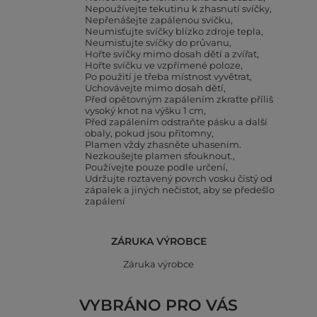
Nepoužívejte tekutinu k zhasnutí svíčky
Nepřenášejte zapálenou svíčku
Neumisťujte svíčky blízko zdroje tepla
Neumisťujte svíčky do průvanu
Hořte svíčky mimo dosah dětí a zvířat
Hořte svíčku ve vzpřímené poloze
Po použití je třeba místnost vyvětrat
Uchovávejte mimo dosah dětí
Před opětovným zapálením zkraťte příliš
vysoký knot na výšku 1 cm
Před zapálením odstraňte pásku a další
obaly, pokud jsou přítomny
Plamen vždy zhasněte uhasením.
Nezkoušejte plamen sfouknout.
Používejte pouze podle určení
Udržujte roztavený povrch vosku čistý od
zápalek a jiných nečistot, aby se předešlo
zapálení
ZÁRUKA VÝROBCE
Záruka výrobce
VYBRÁNO PRO VÁS