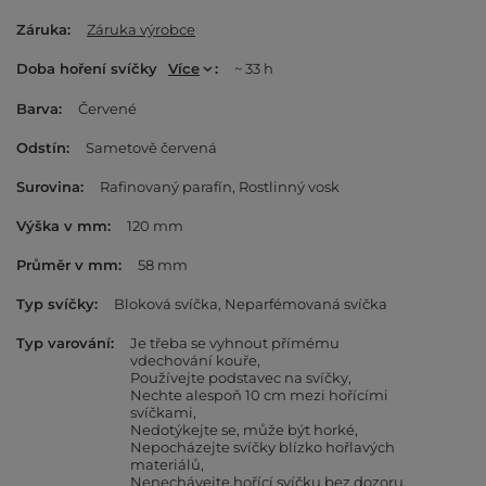
Záruka
Záruka výrobce
Doba hoření svíčky
Více
~ 33 h
Barva
Červené
Odstín
Sametově červená
Surovina
Rafinovaný parafín
Rostlinný vosk
Výška v mm
120 mm
Průměr v mm
58 mm
Typ svíčky
Bloková svíčka
Neparfémovaná svíčka
Typ varování
Je třeba se vyhnout přímému
vdechování kouře
Používejte podstavec na svíčky
Nechte alespoň 10 cm mezi hořícími
svíčkami
Nedotýkejte se, může být horké
Nepocházejte svíčky blízko hořlavých
materiálů
Nenechávejte hořící svíčku bez dozoru