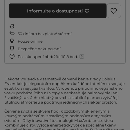
Informujte o dostupnosti
30
dní pro bezplatné vrácení
Pouze online
Bezpečné nakupování
Po zakoupení obdržíte
10.8 bod.
Dekorativní svíčka v sametově červené barvě z řady Bolsius
Essentials je elegantním doplňkem každého interiéru a spojuje
estetiku s nejvyšší kvalitou. Vyrobeno z přírodního veganského
vosku pocházejícího z Evropy a neobsahuje palmový olej ani
živočišný tuk. Jeho hladký povrch a stabilní plamen vytvářejí
útulnou atmosféru a podtrhují jedinečný charakter prostoru.
Červená svíčka se skvěle hodí k ozdobným skleněným a
kovovým podtáckům, zrcadlovým podnosům a stylovým
svícnům. Díky inovativní technologii MaxAmbiance, která
kombinuje čistý, vysoce energetický vosk a speciálně tkaný
bavlněný knot, hoří rovnoměrně a bez kouře. Svíčka drží tvar po