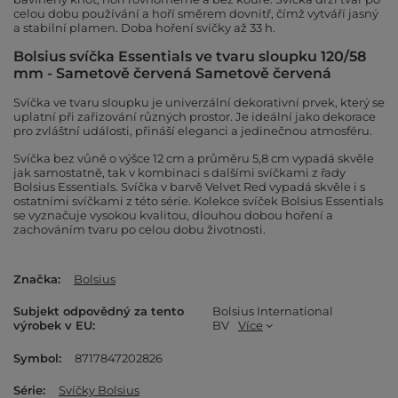
celou dobu používání a hoří směrem dovnitř, čímž vytváří jasný
a stabilní plamen. Doba hoření svíčky až 33 h.
Bolsius svíčka Essentials ve tvaru sloupku 120/58
mm - Sametově červená
Sametově červená
Svíčka ve tvaru sloupku je univerzální dekorativní prvek, který se
uplatní při zařizování různých prostor. Je ideální jako dekorace
pro zvláštní události, přináší eleganci a jedinečnou atmosféru.
Svíčka bez vůně o výšce 12 cm a průměru 5,8 cm vypadá skvěle
jak samostatně, tak v kombinaci s dalšími svíčkami z řady
Bolsius Essentials. Svíčka v barvě Velvet Red vypadá skvěle i s
ostatními svíčkami z této série. Kolekce svíček Bolsius Essentials
se vyznačuje vysokou kvalitou, dlouhou dobou hoření a
zachováním tvaru po celou dobu životnosti.
Značka
Bolsius
Subjekt odpovědný za tento
Bolsius International
výrobek v EU
BV
Více
Symbol
8717847202826
Série
Svíčky Bolsius