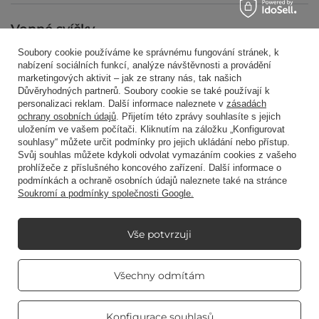
Vonné svíčky
Soubory cookie používáme ke správnému fungování stránek, k
nabízení sociálních funkcí, analýze návštěvnosti a provádění
marketingových aktivit – jak ze strany nás, tak našich
Zkratkou
Důvěryhodných partnerů. Soubory cookie se také používají k
personalizaci reklam. Další informace naleznete v
zásadách
ochrany osobních údajů
. Přijetím této zprávy souhlasíte s jejich
uložením ve vašem počítači. Kliknutím na záložku „Konfigurovat
Blog
souhlasy“ můžete určit podmínky pro jejich ukládání nebo přístup.
Svůj souhlas můžete kdykoli odvolat vymazáním cookies z vašeho
prohlížeče z příslušného koncového zařízení. Další informace o
podmínkách a ochraně osobních údajů naleznete také na stránce
Soukromí a podmínky společnosti Google.
+48512350052
shop@candleworld.eu
Candle World
,
Tarnowska 23/2
,
61-323
Poznań
Vše potvrzuji
Real customers
Všechny odmítám
reviews
V obchodě uvádíme netto ceny (bez DPH).
4.8
/ 5.0
469 reviews
Konfigurace souhlasů