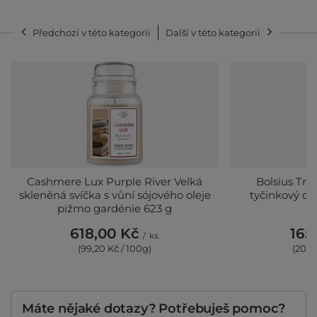
Předchozí v této kategorii
Další v této kategorii
Cashmere Lux Purple River Velká
Bolsius Tru
skleněná svíčka s vůní sójového oleje
tyčinkový dif
pižmo gardénie 623 g
618,00 Kč
165
/
ks.
(99,20 Kč / 100g)
(206,
Máte nějaké dotazy? Potřebuješ pomoc?