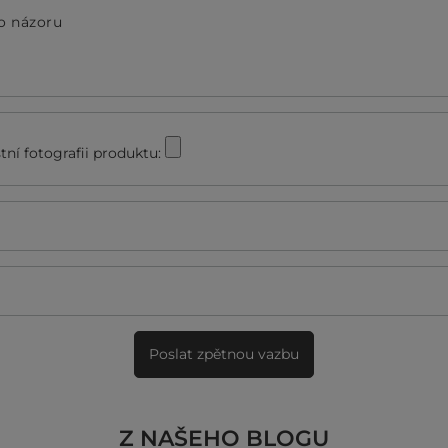
o názoru
stní fotografii produktu:
Poslat zpětnou vazbu
Z NAŠEHO BLOGU