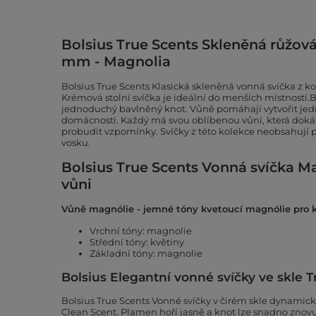
Bolsius True Scents Skleněná růžov
mm - Magnolia
Bolsius True Scents Klasická skleněná vonná svíčka z k
Krémová stolní svíčka je ideální do menších místností.
jednoduchý bavlněný knot. Vůně pomáhají vytvořit je
domácnosti. Každý má svou oblíbenou vůni, která doká
probudit vzpomínky. Svíčky z této kolekce neobsahují p
vosku.
Bolsius True Scents Vonná svíčka M
vůni
Vůně magnólie - jemné tóny kvetoucí magnólie pro k
Vrchní tóny: magnolie
Střední tóny: květiny
Základní tóny: magnolie
Bolsius Elegantní vonné svíčky ve skle 
Bolsius True Scents Vonné svíčky v čirém skle dynamick
Clean Scent. Plamen hoří jasně a knot lze snadno znovu