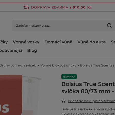
DOPRAVA ZDARMA
z 910,00 Kč
íčky
Vonné vosky
Domácí vůně
Vůně do auta
S
odávanější
Blog
Druhy vonných svíček
Vonné blokové svíčky
Bolsius True Scents
NOVINKA
Bolsius True Scen
svíčka 80/73 mm -
Přidat do nákupního sezn
Bolsius Klasická skleněná svíčka
Skvělá dekorace do každého inte