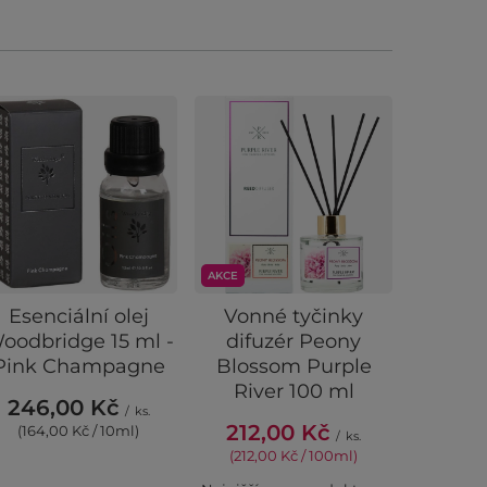
AKCE
Esenciální olej
Vonné tyčinky
Bolsius
oodbridge 15 ml -
difuzér Peony
vonné s
Pink Champagne
Blossom Purple
Ma
River 100 ml
246,00 Kč
24,
/
ks.
212,00 Kč
(164,00 Kč / 10ml)
(4,
/
ks.
(212,00 Kč / 100ml)