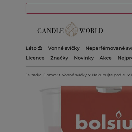
Léto ⛱️
Vonné svíčky
Neparfémované sv
Licence
Značky
Novinky
Akce
Nejpr
Jsi tady:
Domov
Vonné svíčky
Nakupujte podle