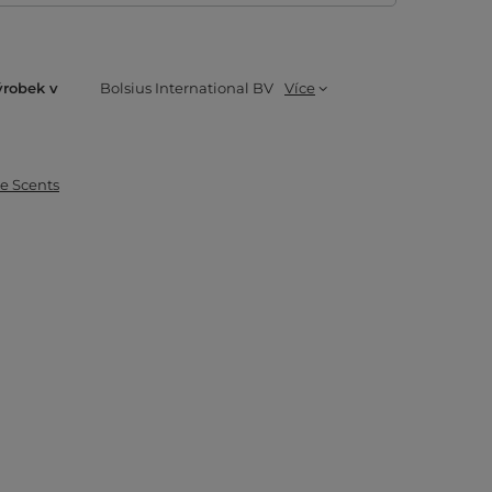
ýrobek v
Bolsius International BV
Více
ue Scents