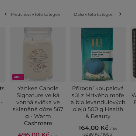
Předchozí v této kategorii
Další v této kategorii
AKCE
ts
Yankee Candle
Přírodní koupelová
Signature velká
sůl z Mrtvého moře
W
-
vonná svíčka ve
a bio levandulových
skleněné dóze 567
olejů 500 g Health
g - Warm
& Beauty
Cashmere
164,00 Kč
/
ks.
496,00 Kč
(32,80 Kč / 100g)
/
ks.