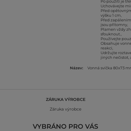
Po použití je tř
Uchovávejte mi
Před opětovným 
výšku 1 cm
Před zapálením 
jsou přítomny
Plamen vždy zh
sfouknout.
Používejte pouz
Obsahuje vonné 
reakci
Udržujte roztav
jiných nečistot,
Název
Vonná svíčka 80x73 
ZÁRUKA VÝROBCE
Záruka výrobce
VYBRÁNO PRO VÁS