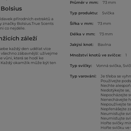
Průměr v mm
73 mm
 Bolsius
Typ produktu
Svíčka
ídavek přírodních extraktů a
y značky Bolsius.True Scents
Šířka v mm
73 mm
ni co nejdéle.
Délka v mm
73 mm
žicích záleží
Jakýsi knot
Bavlna
sebe každý den udělat více
 všechno zábavnější: užívejme
Množství knotů ve svíčce
1
e vůni, která se hodí ke
! Každý okamžik může být ten
Typ svíčky
Vonná svíčka
Svíč
Typ varování
Je třeba se vy
Používejte pods
Nechte alespoň
Nedotýkejte se,
Nepocházejte sv
Nenechávejte ho
Nepoužívejte te
Nepřenášejte z
Neumisťujte sví
Neumisťujte sv
Hořte svíčky mi
Hořte svíčku ve