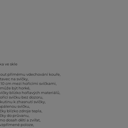
ka ve skle
hnout přímému vdechování kouře
tavec na svíčky
 10 cm mezi hořícími svíčkami
 může být horké
íčky blízko hořlavých materiálů
řící svíčku bez dozoru
kutinu k zhasnutí svíčky
apálenou svíčku
čky blízko zdroje tepla
íčky do průvanu
mo dosah dětí a zvířat
 vzpřímené poloze