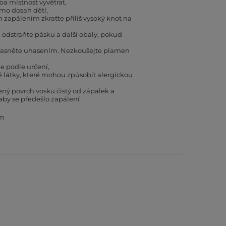
eba místnost vyvětrat
mo dosah dětí
zapálením zkraťte příliš vysoký knot na
odstraňte pásku a další obaly, pokud
asněte uhasením. Nezkoušejte plamen
e podle určení
látky, které mohou způsobit alergickou
ený povrch vosku čistý od zápalek a
 aby se předešlo zapálení
mm