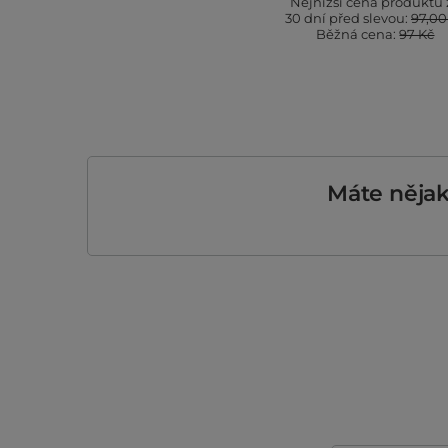
Nejnižší cena produktu 
30 dní před slevou:
97,00
Běžná cena:
97 Kč
Máte něja