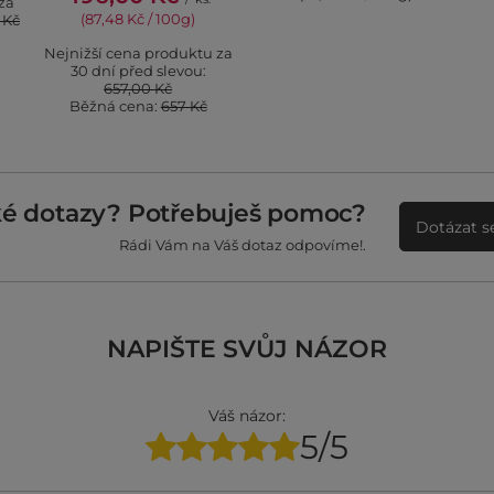
za
(87,48 Kč / 100g)
 Kč
Nejnižší cena produktu za
30 dní před slevou:
657,00 Kč
Běžná cena:
657 Kč
ké dotazy? Potřebuješ pomoc?
Dotázat s
Rádi Vám na Váš dotaz odpovíme!.
NAPIŠTE SVŮJ NÁZOR
Váš názor:
5/5