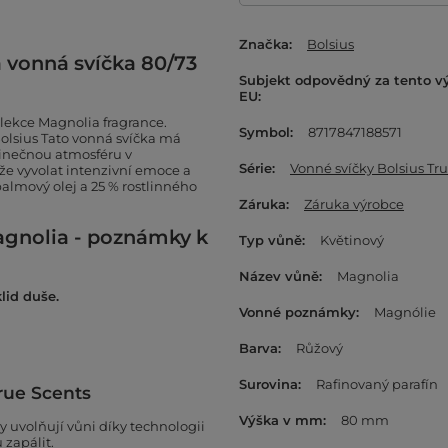
Značka
Bolsius
á vonná svíčka 80/73
Subjekt odpovědný za tento v
EU
olekce Magnolia fragrance.
Symbol
8717847188571
Bolsius Tato vonná svíčka má
dinečnou atmosféru v
Série
Vonné svíčky Bolsius Tr
že vyvolat intenzivní emoce a
almový olej a 25 % rostlinného
Záruka
Záruka výrobce
agnolia - poznámky k
Typ vůně
Květinový
Název vůně
Magnolia
lid duše.
Vonné poznámky
Magnólie
Barva
Růžový
Surovina
Rafinovaný parafín
True Scents
Výška v mm
80 mm
y uvolňují vůni díky technologii
 zapálit.