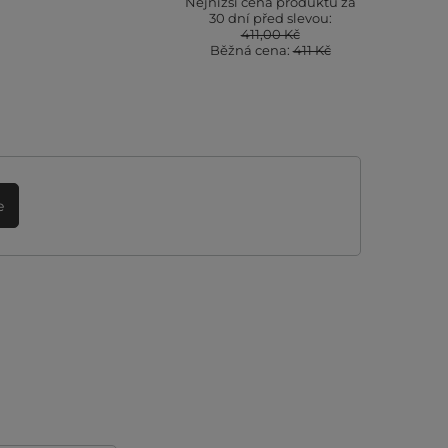
Nejnižší cena produktu za
30 dní před slevou:
411,00 Kč
Běžná cena:
411 Kč
e