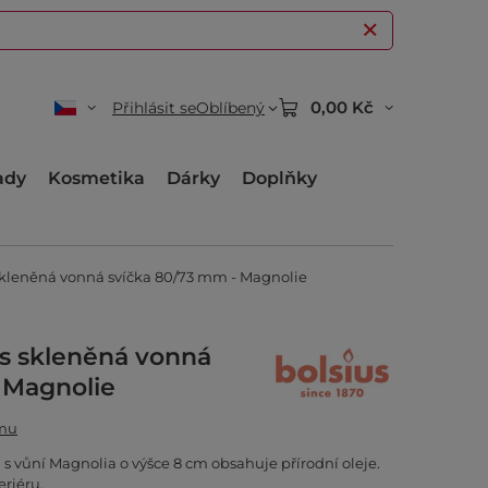
0,00 Kč
Přihlásit se
Oblíbený
ady
Kosmetika
Dárky
Doplňky
 skleněná vonná svíčka 80/73 mm - Magnolie
ts skleněná vonná
 Magnolie
amu
 s vůní Magnolia o výšce 8 cm obsahuje přírodní oleje.
riéru.