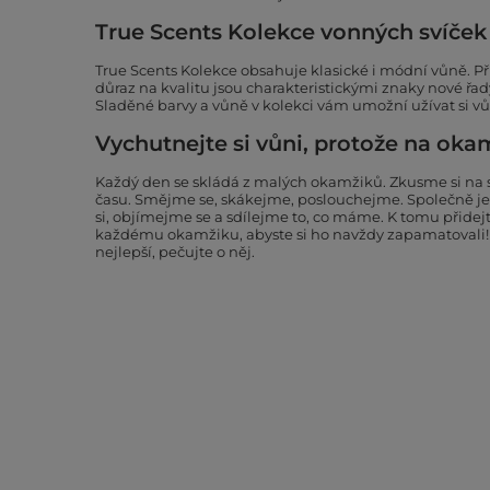
True Scents Kolekce vonných svíček
True Scents Kolekce obsahuje klasické i módní vůně. Př
důraz na kvalitu jsou charakteristickými znaky nové řad
Sladěné barvy a vůně v kolekci vám umožní užívat si vů
Vychutnejte si vůni, protože na okam
Každý den se skládá z malých okamžiků. Zkusme si na 
času. Smějme se, skákejme, poslouchejme. Společně je
si, objímejme se a sdílejme to, co máme. K tomu přidejt
každému okamžiku, abyste si ho navždy zapamatovali
nejlepší, pečujte o něj.