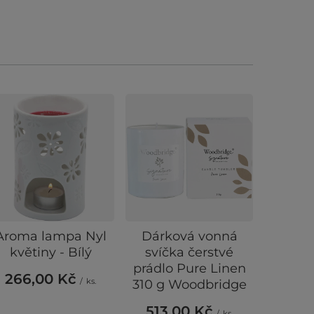
Aroma lampa Nyl
Dárková vonná
Kataly
květiny - Bílý
svíčka čerstvé
Woo
prádlo Pure Linen
Mi
266,00 Kč
/
ks.
310 g Woodbridge
925
513,00 Kč
/
ks.