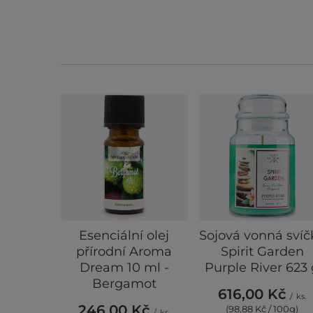
Esenciální olej
Sojová vonná svíč
přírodní Aroma
Spirit Garden
Dream 10 ml -
Purple River 623
Bergamot
616,00 Kč
/
ks.
246,00 Kč
(98,88 Kč / 100g)
/
ks.