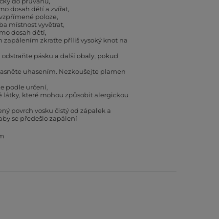
íčky do průvanu
mo dosah dětí a zvířat
 vzpřímené poloze
eba místnost vyvětrat
mo dosah dětí
zapálením zkraťte příliš vysoký knot na
odstraňte pásku a další obaly, pokud
asněte uhasením. Nezkoušejte plamen
e podle určení
látky, které mohou způsobit alergickou
ený povrch vosku čistý od zápalek a
 aby se předešlo zapálení
mm