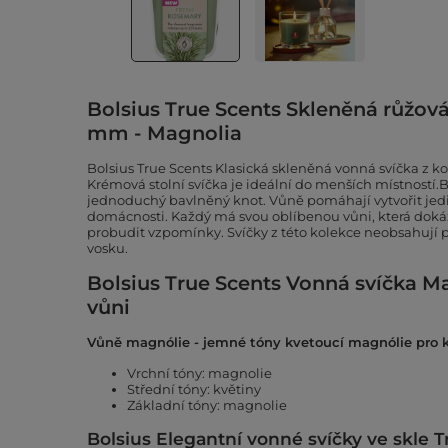
Bolsius True Scents Skleněná růžov
mm - Magnolia
Bolsius True Scents Klasická skleněná vonná svíčka z k
Krémová stolní svíčka je ideální do menších místností.
jednoduchý bavlněný knot. Vůně pomáhají vytvořit je
domácnosti. Každý má svou oblíbenou vůni, která doká
probudit vzpomínky. Svíčky z této kolekce neobsahují p
vosku.
Bolsius True Scents Vonná svíčka M
vůni
Vůně magnólie - jemné tóny kvetoucí magnólie pro k
Vrchní tóny: magnolie
Střední tóny: květiny
Základní tóny: magnolie
Bolsius Elegantní vonné svíčky ve skle 