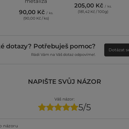
metalíza
205,00 Kč
/
ks.
90,00 Kč
(181,42 Kč / 100g)
/
ks.
(90,00 Kč / ks)
ké dotazy? Potřebuješ pomoc?
Dotázat s
Rádi Vám na Váš dotaz odpovíme!.
NAPIŠTE SVŮJ NÁZOR
Váš názor:
5/5
o názoru