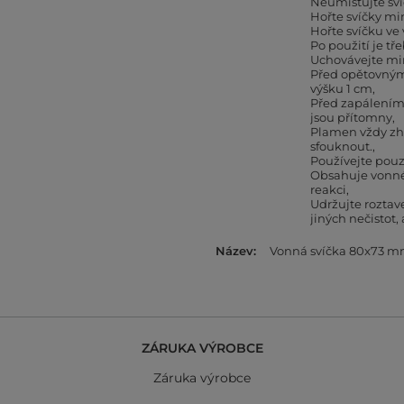
Neumisťujte sv
Hořte svíčky mi
Hořte svíčku ve
Po použití je tř
Uchovávejte mi
Před opětovným 
výšku 1 cm
Před zapálením 
jsou přítomny
Plamen vždy zh
sfouknout.
Používejte pouz
Obsahuje vonné 
reakci
Udržujte roztav
jiných nečistot,
Název
Vonná svíčka 80x73 
ZÁRUKA VÝROBCE
Záruka výrobce