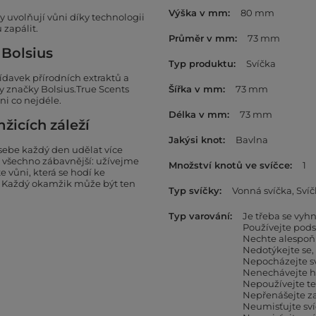
Výška v mm
80 mm
y uvolňují vůni díky technologii
 zapálit.
Průměr v mm
73 mm
 Bolsius
Typ produktu
Svíčka
ídavek přírodních extraktů a
y značky Bolsius.True Scents
Šířka v mm
73 mm
ni co nejdéle.
Délka v mm
73 mm
žicích záleží
Jakýsi knot
Bavlna
sebe každý den udělat více
 všechno zábavnější: užívejme
Množství knotů ve svíčce
1
e vůni, která se hodí ke
! Každý okamžik může být ten
Typ svíčky
Vonná svíčka
Svíč
Typ varování
Je třeba se vy
Používejte pods
Nechte alespoň
Nedotýkejte se,
Nepocházejte sv
Nenechávejte ho
Nepoužívejte te
Nepřenášejte z
Neumisťujte sví