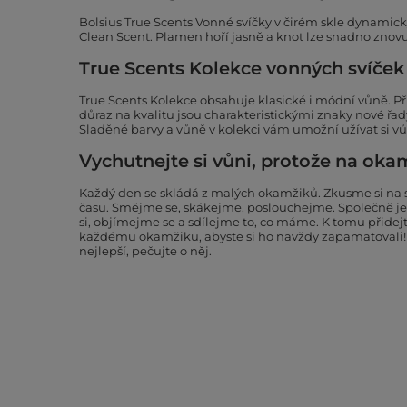
Bolsius True Scents Vonné svíčky v čirém skle dynamick
Clean Scent. Plamen hoří jasně a knot lze snadno znovu
True Scents Kolekce vonných svíček
True Scents Kolekce obsahuje klasické i módní vůně. Př
důraz na kvalitu jsou charakteristickými znaky nové řad
Sladěné barvy a vůně v kolekci vám umožní užívat si vů
Vychutnejte si vůni, protože na okam
Každý den se skládá z malých okamžiků. Zkusme si na 
času. Smějme se, skákejme, poslouchejme. Společně je
si, objímejme se a sdílejme to, co máme. K tomu přidejt
každému okamžiku, abyste si ho navždy zapamatovali
nejlepší, pečujte o něj.