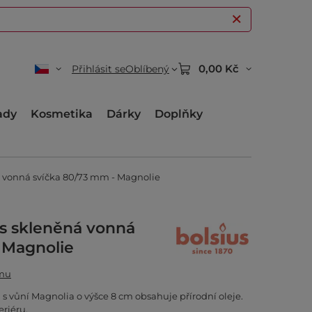
0,00 Kč
Přihlásit se
Oblíbený
ady
Kosmetika
Dárky
Doplňky
á vonná svíčka 80/73 mm - Magnolie
ts skleněná vonná
 Magnolie
amu
 s vůní Magnolia o výšce 8 cm obsahuje přírodní oleje.
riéru.