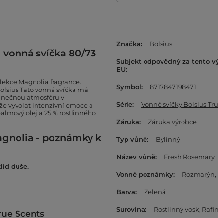
Značka
Bolsius
á vonná svíčka 80/73
Subjekt odpovědný za tento v
EU
olekce Magnolia fragrance.
Symbol
8717847198471
Bolsius Tato vonná svíčka má
dinečnou atmosféru v
Série
Vonné svíčky Bolsius Tr
že vyvolat intenzivní emoce a
almový olej a 25 % rostlinného
Záruka
Záruka výrobce
agnolia - poznámky k
Typ vůně
Bylinný
Název vůně
Fresh Rosemary
lid duše.
Vonné poznámky
Rozmarýn
Barva
Zelená
Surovina
Rostlinný vosk
Rafi
True Scents