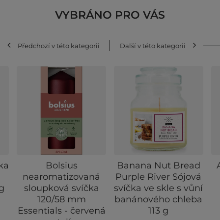
VYBRÁNO PRO VÁS
Předchozí v této kategorii
Další v této kategorii
ka
Bolsius
Banana Nut Bread
nearomatizovaná
Purple River Sójová
 g
sloupková svíčka
svíčka ve skle s vůní
120/58 mm
banánového chleba
Essentials - červená
113 g