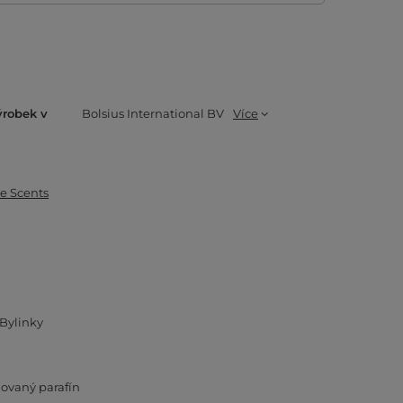
ýrobek v
Bolsius International BV
Více
ue Scents
Bylinky
novaný parafín