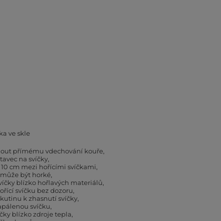
ka ve skle
hnout přímému vdechování kouře
tavec na svíčky
 10 cm mezi hořícími svíčkami
 může být horké
íčky blízko hořlavých materiálů
řící svíčku bez dozoru
kutinu k zhasnutí svíčky
apálenou svíčku
čky blízko zdroje tepla