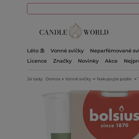
Léto ⛱️
Vonné svíčky
Neparfémované sv
Licence
Značky
Novinky
Akce
Nejpr
Jsi tady:
Domov
Vonné svíčky
Nakupujte podle