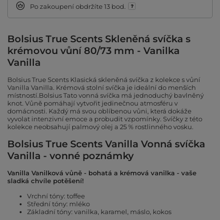
Po zakoupení obdržíte
13 bod.
Bolsius True Scents Skleněná svíčka s
krémovou vůní 80/73 mm - Vanilka
Vanilla
Bolsius True Scents Klasická skleněná svíčka z kolekce s vůní
Vanilla Vanilla. Krémová stolní svíčka je ideální do menších
místností.Bolsius Tato vonná svíčka má jednoduchý bavlněný
knot. Vůně pomáhají vytvořit jedinečnou atmosféru v
domácnosti. Každý má svou oblíbenou vůni, která dokáže
vyvolat intenzivní emoce a probudit vzpomínky. Svíčky z této
kolekce neobsahují palmový olej a 25 % rostlinného vosku.
Bolsius True Scents Vanilla Vonná svíčka
Vanilla - vonné poznámky
Vanilla Vanilková vůně - bohatá a krémová vanilka - vaše
sladká chvíle potěšení!
Vrchní tóny: toffee
Střední tóny: mléko
Základní tóny: vanilka, karamel, máslo, kokos