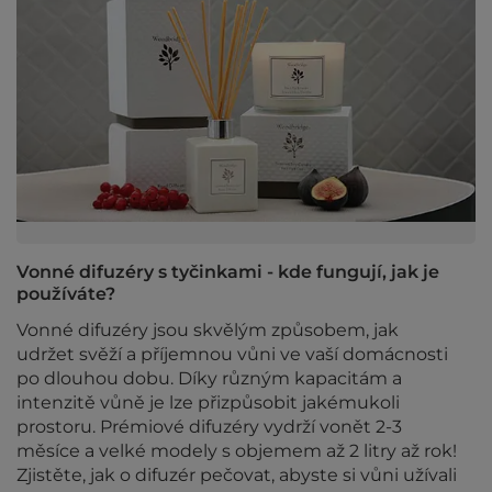
Vonné difuzéry s tyčinkami - kde fungují, jak je
používáte?
Vonné difuzéry jsou skvělým způsobem, jak
udržet svěží a příjemnou vůni ve vaší domácnosti
po dlouhou dobu. Díky různým kapacitám a
intenzitě vůně je lze přizpůsobit jakémukoli
prostoru. Prémiové difuzéry vydrží vonět 2-3
měsíce a velké modely s objemem až 2 litry až rok!
Zjistěte, jak o difuzér pečovat, abyste si vůni užívali