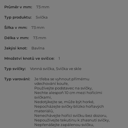
Průměr v mm
73 mm
Typ produktu
Svíčka
Šířka v mm
73 mm
Délka v mm
73 mm
Jakýsi knot
Bavlna
Množství knotů ve svíčce
1
Typ svíčky
Vonná svíčka
Svíčka ve skle
Typ varování
Je třeba se vyhnout přímému
vdechování kouře
Používejte podstavec na svíčky
Nechte alespoň 10 cm mezi hořícími
svíčkami
Nedotýkejte se, může být horké
Nepocházejte svíčky blízko hořlavých
materiálů
Nenechávejte hořící svíčku bez dozoru
Nepoužívejte tekutinu k zhasnutí svíčky
Nepřenášejte zapálenou svíčku