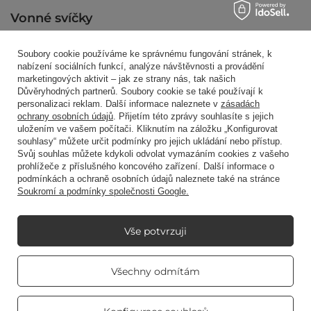
Vonné svíčky
Soubory cookie používáme ke správnému fungování stránek, k
Zkratkou
nabízení sociálních funkcí, analýze návštěvnosti a provádění
marketingových aktivit – jak ze strany nás, tak našich
Důvěryhodných partnerů. Soubory cookie se také používají k
personalizaci reklam. Další informace naleznete v
zásadách
Blog
ochrany osobních údajů
. Přijetím této zprávy souhlasíte s jejich
uložením ve vašem počítači. Kliknutím na záložku „Konfigurovat
souhlasy“ můžete určit podmínky pro jejich ukládání nebo přístup.
Svůj souhlas můžete kdykoli odvolat vymazáním cookies z vašeho
prohlížeče z příslušného koncového zařízení. Další informace o
podmínkách a ochraně osobních údajů naleznete také na stránce
Soukromí a podmínky společnosti Google.
+48512350052
shop@candleworld.eu
Candle World
,
Tarnowska 23/2
,
61-323
Poznań
Vše potvrzuji
V obchodě uvádíme netto ceny (bez DPH).
Real customers
Všechny odmítám
reviews
4.8
/ 5.0
469 reviews
Copyright © Candle World 2016-2026 Všechna práva vyhrazena