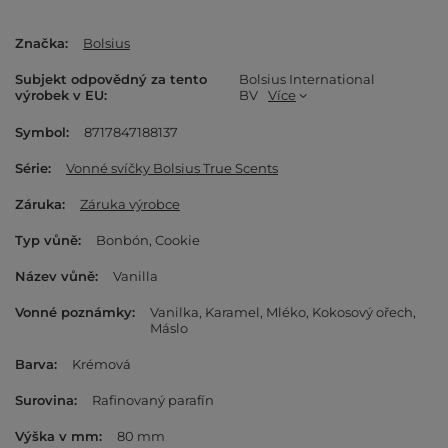
Značka
Bolsius
Subjekt odpovědný za tento
Bolsius International
výrobek v EU
BV
Více
Symbol
8717847188137
Série
Vonné svíčky Bolsius True Scents
Záruka
Záruka výrobce
Typ vůně
Bonbón
Cookie
Název vůně
Vanilla
Vonné poznámky
Vanilka
Karamel
Mléko
Kokosový ořech
Máslo
Barva
Krémová
Surovina
Rafinovaný parafín
Výška v mm
80 mm