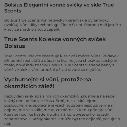
Bolsius Elegantní vonné svíčky ve skle True
Scents
Bolsius True Scents Vonné svíčky v čirém skle dynamicky
uvolňují vůni díky technologii Clean Scent. Plamen hoří jasně a
knot lze snadno znovu zapálit.
True Scents Kolekce vonných svíček
Bolsius
True Scents Kolekce obsahuje klasické i módní vůně. Přídavek
přírodních extraktů a důraz na kvalitu jsou charakteristickými
znaky nové řady značky Bolsius.True Scents Sladěné barvy a
vůně v kolekci vám umožní užívat si vůni co nejdéle.
Vychutnejte si vůni, protože na
okamžicích záleží
Každý den se skládá z malých okamžiků. Zkusme si na sebe
každý den udělat více času. Smějme se, skákejme,
poslouchejme. Společně je všechno zábavnější: užívejme si,
objímejme se a sdílejme to, co máme. K tomu přidejte vůni,
která se hodí ke každému okamžiku, abyste si ho navždy
zapamatovali! Každý okamžik může být ten nejlepší, pečujte o
něj.