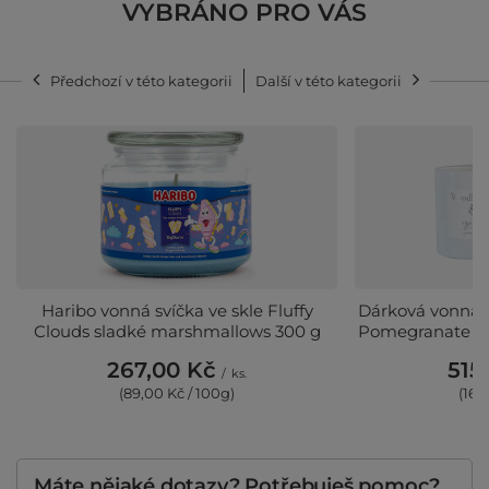
VYBRÁNO PRO VÁS
Předchozí v této kategorii
Další v této kategorii
Haribo vonná svíčka ve skle Fluffy
Dárková vonná s
Clouds sladké marshmallows 300 g
Pomegranate Ci
267,00 Kč
515
/
ks.
(89,00 Kč / 100g)
(166
Máte nějaké dotazy? Potřebuješ pomoc?