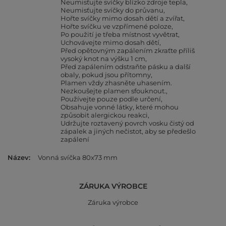
Neumisťujte svíčky blízko zdroje tepla
Neumisťujte svíčky do průvanu
Hořte svíčky mimo dosah dětí a zvířat
Hořte svíčku ve vzpřímené poloze
Po použití je třeba místnost vyvětrat
Uchovávejte mimo dosah dětí
Před opětovným zapálením zkraťte příliš
vysoký knot na výšku 1 cm
Před zapálením odstraňte pásku a další
obaly, pokud jsou přítomny
Plamen vždy zhasněte uhasením.
Nezkoušejte plamen sfouknout.
Používejte pouze podle určení
Obsahuje vonné látky, které mohou
způsobit alergickou reakci
Udržujte roztavený povrch vosku čistý od
zápalek a jiných nečistot, aby se předešlo
zapálení
Název
Vonná svíčka 80x73 mm
ZÁRUKA VÝROBCE
Záruka výrobce