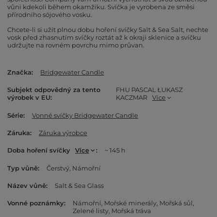
vůni kdekoli během okamžiku. Svíčka je vyrobena ze směsi
přírodního sójového vosku.
Chcete-li si užít plnou dobu hoření svíčky Salt & Sea Salt, nechte
vosk před zhasnutím svíčky roztát až k okraji sklenice a svíčku
udržujte na rovném povrchu mimo průvan.
Značka
Bridgewater Candle
Subjekt odpovědný za tento
FHU PASCAL ŁUKASZ
výrobek v EU
KACZMAR
Více
Série
Vonné svíčky Bridgewater Candle
Záruka
Záruka výrobce
Doba hoření svíčky
Více
~ 145 h
Typ vůně
Čerstvý
Námořní
Název vůně
Salt & Sea Glass
Vonné poznámky
Námořní
Mořské minerály
Mořská sůl
Zelené listy
Mořská tráva