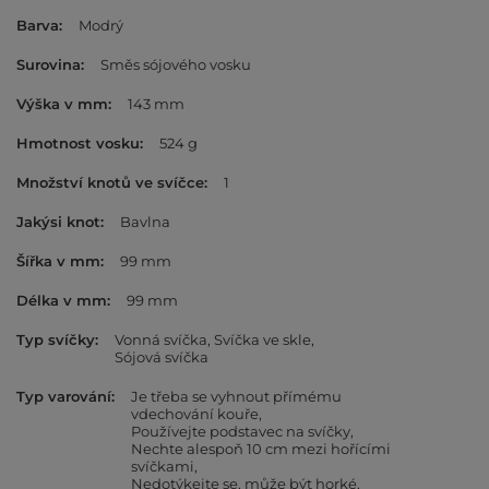
Barva
Modrý
Surovina
Směs sójového vosku
Výška v mm
143 mm
Hmotnost vosku
524 g
Množství knotů ve svíčce
1
Jakýsi knot
Bavlna
Šířka v mm
99 mm
Délka v mm
99 mm
Typ svíčky
Vonná svíčka
Svíčka ve skle
Sójová svíčka
Typ varování
Je třeba se vyhnout přímému
vdechování kouře
Používejte podstavec na svíčky
Nechte alespoň 10 cm mezi hořícími
svíčkami
Nedotýkejte se, může být horké