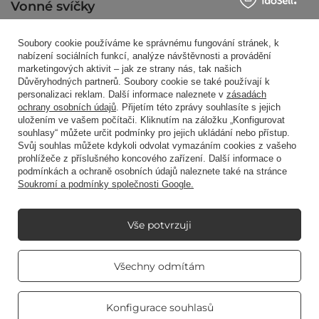
Vonné svíčky
Soubory cookie používáme ke správnému fungování stránek, k
Zkratkou
nabízení sociálních funkcí, analýze návštěvnosti a provádění
marketingových aktivit – jak ze strany nás, tak našich
Důvěryhodných partnerů. Soubory cookie se také používají k
personalizaci reklam. Další informace naleznete v
zásadách
Blog
ochrany osobních údajů
. Přijetím této zprávy souhlasíte s jejich
uložením ve vašem počítači. Kliknutím na záložku „Konfigurovat
souhlasy“ můžete určit podmínky pro jejich ukládání nebo přístup.
Svůj souhlas můžete kdykoli odvolat vymazáním cookies z vašeho
prohlížeče z příslušného koncového zařízení. Další informace o
podmínkách a ochraně osobních údajů naleznete také na stránce
Soukromí a podmínky společnosti Google.
+48512350052
shop@candleworld.eu
Candle World
,
Tarnowska 23/2
,
61-323
Poznań
Vše potvrzuji
V obchodě uvádíme netto ceny (bez DPH).
Real customers
Všechny odmítám
reviews
4.8
/ 5.0
469 reviews
Copyright © Candle World 2016-2026 Všechna práva vyhrazena
Konfigurace souhlasů