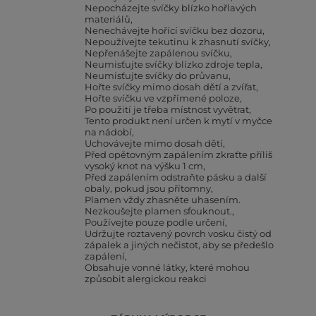
Nepocházejte svíčky blízko hořlavých
materiálů
Nenechávejte hořící svíčku bez dozoru
Nepoužívejte tekutinu k zhasnutí svíčky
Nepřenášejte zapálenou svíčku
Neumisťujte svíčky blízko zdroje tepla
Neumisťujte svíčky do průvanu
Hořte svíčky mimo dosah dětí a zvířat
Hořte svíčku ve vzpřímené poloze
Po použití je třeba místnost vyvětrat
Tento produkt není určen k mytí v myčce
na nádobí
Uchovávejte mimo dosah dětí
Před opětovným zapálením zkraťte příliš
vysoký knot na výšku 1 cm
Před zapálením odstraňte pásku a další
obaly, pokud jsou přítomny
Plamen vždy zhasněte uhasením.
Nezkoušejte plamen sfouknout.
Používejte pouze podle určení
Udržujte roztavený povrch vosku čistý od
zápalek a jiných nečistot, aby se předešlo
zapálení
Obsahuje vonné látky, které mohou
způsobit alergickou reakci