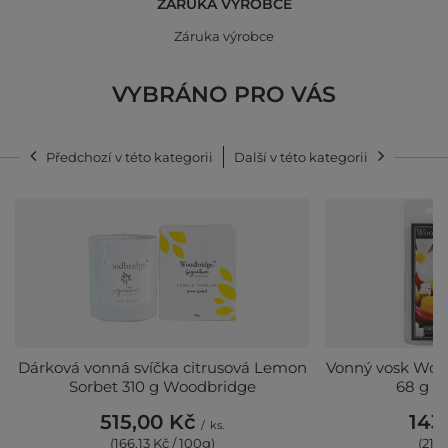
ZÁRUKA VÝROBCE
Záruka výrobce
VYBRÁNO PRO VÁS
Předchozí v této kategorii
Další v této kategorii
Dárková vonná svíčka citrusová Lemon
Vonný vosk Wood
Sorbet 310 g Woodbridge
68 g - 
515,00 Kč
143
/
ks.
(166,13 Kč / 100g)
(210,