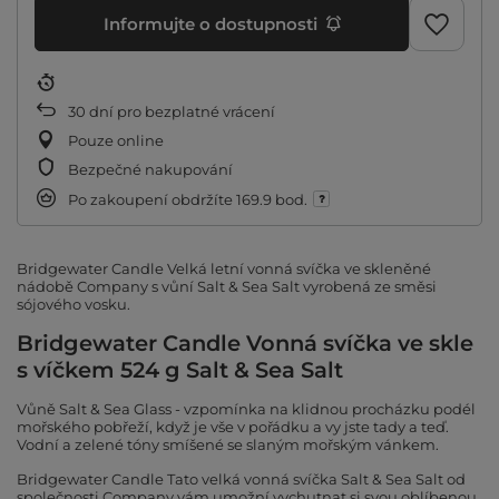
Informujte o dostupnosti
30
dní pro bezplatné vrácení
Pouze online
Bezpečné nakupování
Po zakoupení obdržíte
169.9 bod.
Bridgewater Candle Velká letní vonná svíčka ve skleněné
nádobě Company s vůní Salt & Sea Salt vyrobená ze směsi
sójového vosku.
Bridgewater Candle Vonná svíčka ve skle
s víčkem 524 g Salt & Sea Salt
Vůně Salt & Sea Glass - vzpomínka na klidnou procházku podél
mořského pobřeží, když je vše v pořádku a vy jste tady a teď.
Vodní a zelené tóny smíšené se slaným mořským vánkem.
Bridgewater Candle Tato velká vonná svíčka Salt & Sea Salt od
společnosti Company vám umožní vychutnat si svou oblíbenou