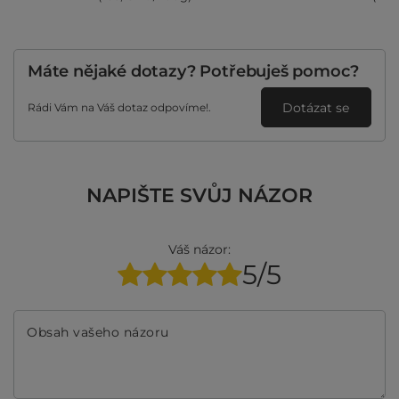
Máte nějaké dotazy? Potřebuješ pomoc?
Dotázat se
Rádi Vám na Váš dotaz odpovíme!.
NAPIŠTE SVŮJ NÁZOR
Váš názor:
5/5
Obsah vašeho názoru