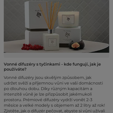
Vonné difuzéry s tyčinkami - kde fungují, jak je
používáte?
Vonné difuzéry jsou skvělým způsobem, jak
udržet svěží a příjemnou vůni ve vaší domácnosti
po dlouhou dobu. Díky různým kapacitám a
intenzitě vůně je lze přizpůsobit jakémukoli
prostoru. Prémiové difuzéry vydrží vonět 2-3
měsíce a velké modely s objemem až 2 litry až rok!
Zjistěte, jak o difuzér pečovat, abyste si vůni užívali