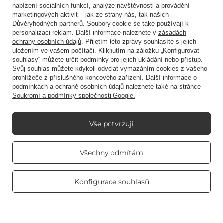
Zkratkou
nabízení sociálních funkcí, analýze návštěvnosti a provádění
marketingových aktivit – jak ze strany nás, tak našich
Důvěryhodných partnerů. Soubory cookie se také používají k
personalizaci reklam. Další informace naleznete v
zásadách
Blog
ochrany osobních údajů
. Přijetím této zprávy souhlasíte s jejich
uložením ve vašem počítači. Kliknutím na záložku „Konfigurovat
souhlasy“ můžete určit podmínky pro jejich ukládání nebo přístup.
Svůj souhlas můžete kdykoli odvolat vymazáním cookies z vašeho
prohlížeče z příslušného koncového zařízení. Další informace o
podmínkách a ochraně osobních údajů naleznete také na stránce
Soukromí a podmínky společnosti Google.
+48512350052
shop@candleworld.eu
Candle World
,
Tarnowska 23/2
,
61-323
Poznań
Vše potvrzuji
V obchodě uvádíme netto ceny (bez DPH).
Real customers
Všechny odmítám
reviews
4.8
/ 5.0
469 reviews
Copyright © Candle World 2016-2026 Všechna práva vyhrazena
Konfigurace souhlasů