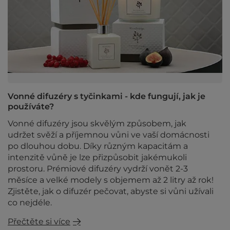
Vonné difuzéry s tyčinkami - kde fungují, jak je
používáte?
Vonné difuzéry jsou skvělým způsobem, jak
udržet svěží a příjemnou vůni ve vaší domácnosti
po dlouhou dobu. Díky různým kapacitám a
intenzitě vůně je lze přizpůsobit jakémukoli
prostoru. Prémiové difuzéry vydrží vonět 2-3
měsíce a velké modely s objemem až 2 litry až rok!
Zjistěte, jak o difuzér pečovat, abyste si vůni užívali
co nejdéle.
Přečtěte si více