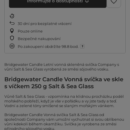
Informujte o dostupnosti
30
dní pro bezplatné vrácení
Pouze online
Bezpečné nakupování
Po zakoupení obdržíte
98.8 bod.
Bridgewater Candle Letní vonná skleněná svíčka Company s
vůní Salt & Sea Glass vyrobená ze směsi sójového vosku.
Bridgewater Candle Vonná svíčka ve skle
s víčkem 250 g Salt & Sea Glass
Vůně Salt & Sea Glass - vzpomínka na klidnou procházku podél
mořského pobřeží, když je vše v pořádku a vy jste tady a teď.
Vodní a zelené tóny smíšené se slaným mořským vánkem.
Bridgewater Candle Vonná svíčka Salt & Sea Glass od
společnosti Company vám umožní vychutnat si svou oblíbenou
vůni kdekoli během okamžiku. Svíčka je vyrobena ze směsi
přírodního sójového vosku.