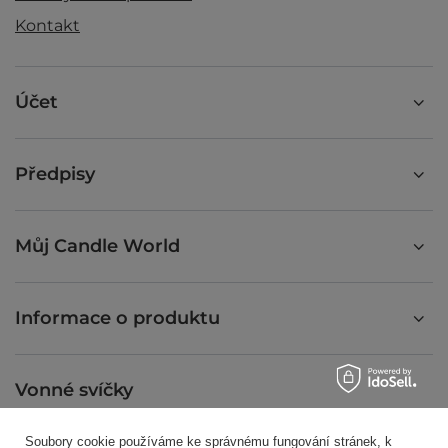
Kontakt
Účet
Předpisy
Můj Candle World
Informace o produktu
Vonné svíčky
Soubory cookie používáme ke správnému fungování stránek, k