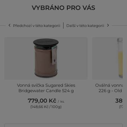
VYBRÁNO PRO VÁS
Předchozí v této kategorii
Další v této kategorii
Vonná svíčka Sugared Skies
Oválná vonná s
Bridgewater Candle 524 g
226 g - Old 
779,00 Kč
389
/
ks.
(148,66 Kč / 100g)
(172