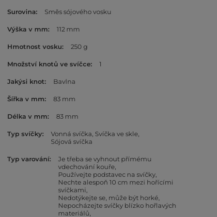
Surovina
Směs sójového vosku
Výška v mm
112 mm
Hmotnost vosku
250 g
Množství knotů ve svíčce
1
Jakýsi knot
Bavlna
Šířka v mm
83 mm
Délka v mm
83 mm
Typ svíčky
Vonná svíčka
Svíčka ve skle
Sójová svíčka
Typ varování
Je třeba se vyhnout přímému
vdechování kouře
Používejte podstavec na svíčky
Nechte alespoň 10 cm mezi hořícími
svíčkami
Nedotýkejte se, může být horké
Nepocházejte svíčky blízko hořlavých
materiálů