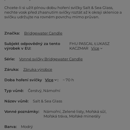
Chcete-li si užít plnou dobu hoření svíčky Salt & Sea Glass,
nechte vosk před zhasnutím svíčky roztát až k okraji sklenice a
svíčku udržujte na rovném povrchu mimo průvan.
Značka
Bridgewater Candle
Subjekt odpovědný za tento
FHU PASCAL ŁUKASZ
výrobek v EU
KACZMAR
Více
Série
Vonné svíčky Bridgewater Candle
Záruka
Záruka výrobce
Doba hoření svíčky
Více
~ 70 h
Typ vůně
Čerstvý
Námořní
Název vůně
Salt & Sea Glass
Vonné poznámky
Námořní
Zelené listy
Mořská sůl
Mořská tráva
Mořské minerály
Barva
Modrý