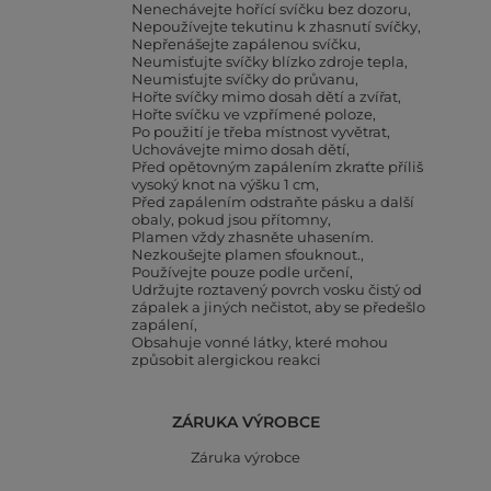
Nenechávejte hořící svíčku bez dozoru
Nepoužívejte tekutinu k zhasnutí svíčky
Nepřenášejte zapálenou svíčku
Neumisťujte svíčky blízko zdroje tepla
Neumisťujte svíčky do průvanu
Hořte svíčky mimo dosah dětí a zvířat
Hořte svíčku ve vzpřímené poloze
Po použití je třeba místnost vyvětrat
Uchovávejte mimo dosah dětí
Před opětovným zapálením zkraťte příliš
vysoký knot na výšku 1 cm
Před zapálením odstraňte pásku a další
obaly, pokud jsou přítomny
Plamen vždy zhasněte uhasením.
Nezkoušejte plamen sfouknout.
Používejte pouze podle určení
Udržujte roztavený povrch vosku čistý od
zápalek a jiných nečistot, aby se předešlo
zapálení
Obsahuje vonné látky, které mohou
způsobit alergickou reakci
ZÁRUKA VÝROBCE
Záruka výrobce