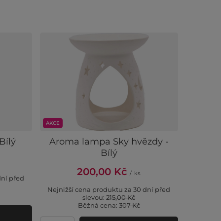
AKCE
Bílý
Aroma lampa Sky hvězdy -
Bílý
200,00 Kč
/
ks.
dní před
Nejnižší cena produktu za 30 dní před
slevou:
215,00 Kč
Běžná cena:
307 Kč