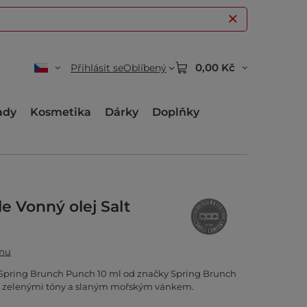
0,00 Kč
Přihlásit se
Oblíbený
ady
Kosmetika
Dárky
Doplňky
e Vonný olej Salt
amu
 Spring Brunch Punch 10 ml od značky Spring Brunch
 a zelenými tóny a slaným mořským vánkem.