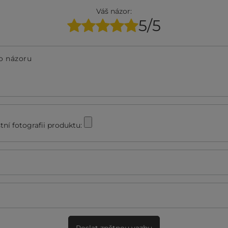
Váš názor:
5/5
o názoru
stní fotografii produktu:
Poslat zpětnou vazbu