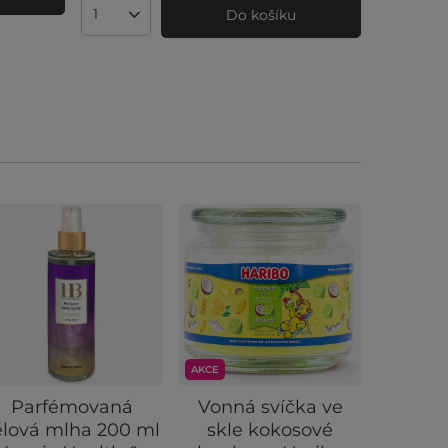
Do košíku
Množství produktů
AKCE
AKCE
Parfémovaná
Vonná svíčka ve
Arom
ělová mlha 200 ml
skle kokosové
ult