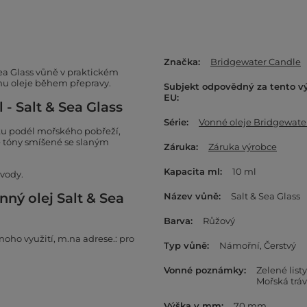
Značka
Bridgewater Candle
Sea Glass vůně v praktickém
nu oleje během přepravy.
Subjekt odpovědný za tento v
EU
- Salt & Sea Glass
Série
Vonné oleje Bridgewate
ku podél mořského pobřeží,
né tóny smíšené se slaným
Záruka
Záruka výrobce
Kapacita ml
10 ml
vody.
ný olej Salt & Sea
Název vůně
Salt & Sea Glass
Barva
Růžový
oho využití, m.na adrese.: pro
Typ vůně
Námořní
Čerstvý
Vonné poznámky
Zelené listy
Mořská trá
Výška v mm
70 mm