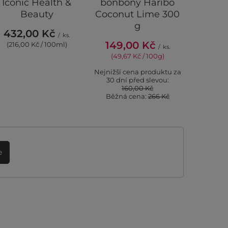
Iconic Health &
bonbony Haribo
Ve
Beauty
Coconut Lime 300
801
g
432,00 Kč
/
ks.
Nejnižší 
149,00 Kč
(216,00 Kč / 100ml)
/
ks.
30 dní
(49,67 Kč / 100g)
8
Běžná 
Nejnižší cena produktu za
30 dní před slevou:
160,00 Kč
Běžná cena:
266 Kč
e