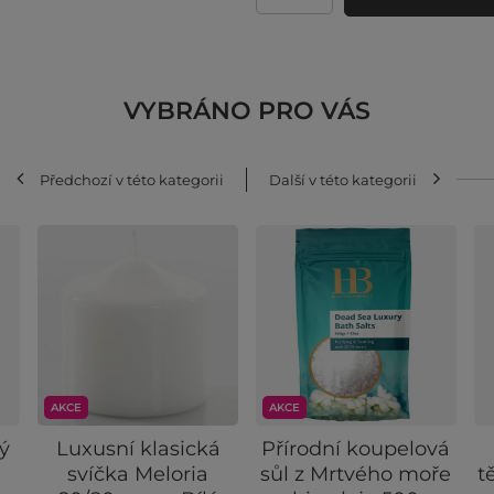
VYBRÁNO PRO VÁS
Předchozí v této kategorii
Další v této kategorii
AKCE
AKCE
ý
Luxusní klasická
Přírodní koupelová
svíčka Meloria
sůl z Mrtvého moře
t