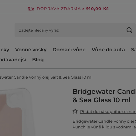
DOPRAVA ZDARMA
z 910,00 Kč
íčky
Vonné vosky
Domácí vůně
Vůně do auta
S
odávanější
Blog
water Candle Vonný olej Salt & Sea Glass 10 ml
Bridgewater Candl
& Sea Glass 10 ml
Přidat do nákupního sezn
Bridgewater Candle Vonný olej
Punch je vůně klidu s vodními