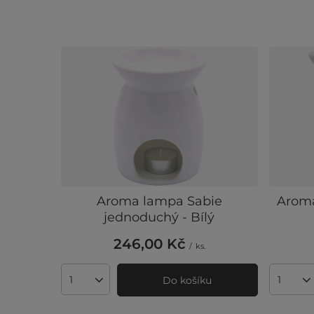
Aroma lampa Sabie
Aroma
jednoduchý - Bílý
246,00 Kč
/
ks.
Do košíku
Množství produktů
Množst