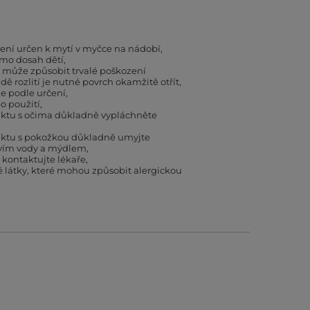
ení určen k mytí v myčce na nádobí
mo dosah dětí
a může způsobit trvalé poškození
dě rozlití je nutné povrch okamžitě otřít
e podle určení
o použití
aktu s očima důkladně vypláchněte
aktu s pokožkou důkladně umyjte
vím vody a mýdlem
í kontaktujte lékaře
látky, které mohou způsobit alergickou