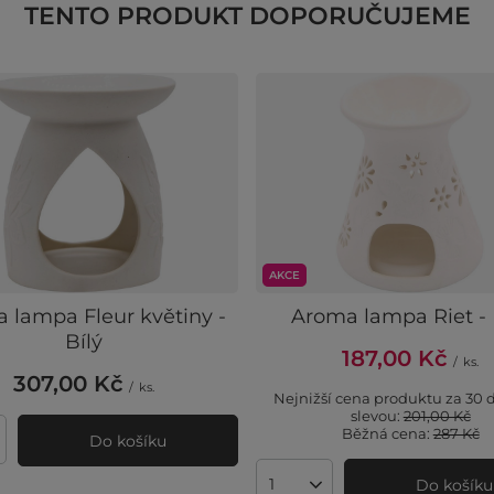
TENTO PRODUKT DOPORUČUJEME
AKCE
 lampa Fleur květiny -
Aroma lampa Riet - 
Bílý
187,00 Kč
/
ks.
307,00 Kč
/
ks.
Nejnižší cena produktu za 30 
slevou:
201,00 Kč
Běžná cena:
287 Kč
Do košíku
ví produktů
Do košíku
Množství produktů