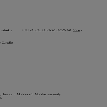
ýrobek v
FHU PASCAL ŁUKASZ KACZMAR
Více
r Candle
Námořní
Mořská sůl
Mořské minerály
va