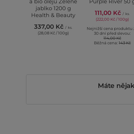
a bio olejů Zelené
Purple River 50 
jablko 1200 g
111,00 Kč
/
ks.
Health & Beauty
(222,00 Kč / 100g)
337,00 Kč
/
ks.
Nejnižší cena produktu 
(28,08 Kč / 100g)
30 dní před slevou:
114,00 Kč
Běžná cena:
143 Kč
Máte něja