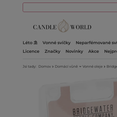
Léto ⛱️
Vonné svíčky
Neparfémované sv
Licence
Značky
Novinky
Akce
Nejpr
Jsi tady:
Domov
Domácí vůně
Vonné oleje
Bridge