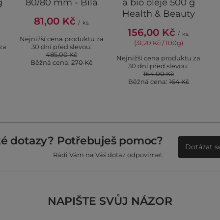
g
80/80 mm - Bílá
a bio oleje 500 g
Health & Beauty
81,00 Kč
/
ks.
156,00 Kč
/
ks.
Nejnižší cena produktu za
(31,20 Kč / 100g)
za
30 dní před slevou:
485,00 Kč
Nejnižší cena produktu za
Běžná cena:
270 Kč
30 dní před slevou:
164,00 Kč
Běžná cena:
164 Kč
ké dotazy? Potřebuješ pomoc?
Dotázat s
Rádi Vám na Váš dotaz odpovíme!.
NAPIŠTE SVŮJ NÁZOR