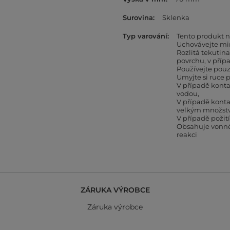
Surovina
Sklenka
Typ varování
Tento produkt n
Uchovávejte mi
Rozlitá tekutin
povrchu, v přípa
Používejte pouz
Umyjte si ruce p
V případě kont
vodou
V případě kont
velkým množst
V případě požit
Obsahuje vonné 
reakci
ZÁRUKA VÝROBCE
Záruka výrobce