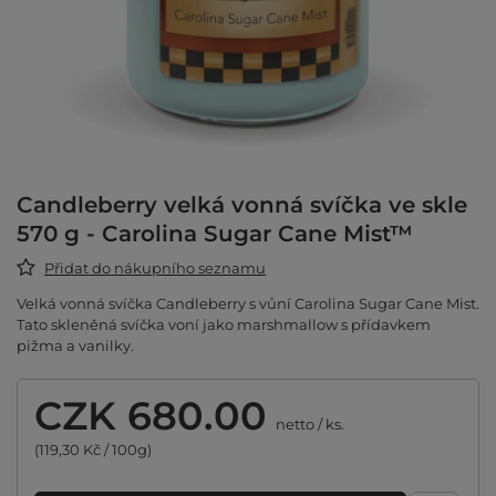
Candleberry velká vonná svíčka ve skle
570 g - Carolina Sugar Cane Mist™
Přidat do nákupního seznamu
Velká vonná svíčka Candleberry s vůní Carolina Sugar Cane Mist.
Tato skleněná svíčka voní jako marshmallow s přídavkem
pižma a vanilky.
CZK 680.00
netto
/
ks.
(119,30 Kč / 100g)