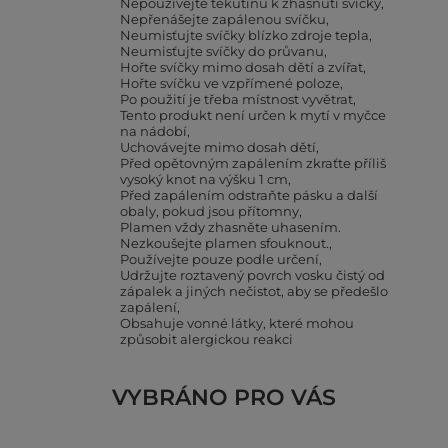
Nepoužívejte tekutinu k zhasnutí svíčky
Nepřenášejte zapálenou svíčku
Neumisťujte svíčky blízko zdroje tepla
Neumisťujte svíčky do průvanu
Hořte svíčky mimo dosah dětí a zvířat
Hořte svíčku ve vzpřímené poloze
Po použití je třeba místnost vyvětrat
Tento produkt není určen k mytí v myčce
na nádobí
Uchovávejte mimo dosah dětí
Před opětovným zapálením zkraťte příliš
vysoký knot na výšku 1 cm
Před zapálením odstraňte pásku a další
obaly, pokud jsou přítomny
Plamen vždy zhasněte uhasením.
Nezkoušejte plamen sfouknout.
Používejte pouze podle určení
Udržujte roztavený povrch vosku čistý od
zápalek a jiných nečistot, aby se předešlo
zapálení
Obsahuje vonné látky, které mohou
způsobit alergickou reakci
VYBRÁNO PRO VÁS