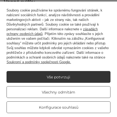
Vonné svíčky
Soubory cookie používáme ke správnému fungování stránek, k
nabízení sociálních funkcí, analýze návštěvnosti a provádění
marketingových aktivit – jak ze strany nás, tak našich
Zkratkou
Důvěryhodných partnerů. Soubory cookie se také používají k
personalizaci reklam. Další informace naleznete v
zásadách
ochrany osobních údajů
. Přijetím této zprávy souhlasíte s jejich
uložením ve vašem počítači. Kliknutím na záložku „Konfigurovat
Blog
souhlasy“ můžete určit podmínky pro jejich ukládání nebo přístup.
Svůj souhlas můžete kdykoli odvolat vymazáním cookies z vašeho
prohlížeče z příslušného koncového zařízení. Další informace o
podmínkách a ochraně osobních údajů naleznete také na stránce
Soukromí a podmínky společnosti Google.
+48512350052
shop@candleworld.eu
Candle World
,
Tarnowska 23/2
,
61-323
Poznań
Vše potvrzuji
Real customers
Všechny odmítám
reviews
V obchodě uvádíme netto ceny (bez DPH).
4.8
/ 5.0
469 reviews
Konfigurace souhlasů
Copyright © Candle World 2016-2026 Všechna práva vyhrazena