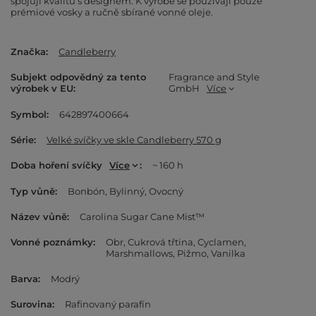
spojují kvalitu s designem. K výrobě se používají pouze
prémiové vosky a ručně sbírané vonné oleje.
Značka
Candleberry
Subjekt odpovědný za tento
Fragrance and Style
výrobek v EU
GmbH
Více
Symbol
642897400664
Série
Velké svíčky ve skle Candleberry 570 g
Doba hoření svíčky
Více
~ 160 h
Typ vůně
Bonbón
Bylinný
Ovocný
Název vůně
Carolina Sugar Cane Mist™
Vonné poznámky
Obr
Cukrová třtina
Cyclamen
Marshmallows
Pižmo
Vanilka
Barva
Modrý
Surovina
Rafinovaný parafín