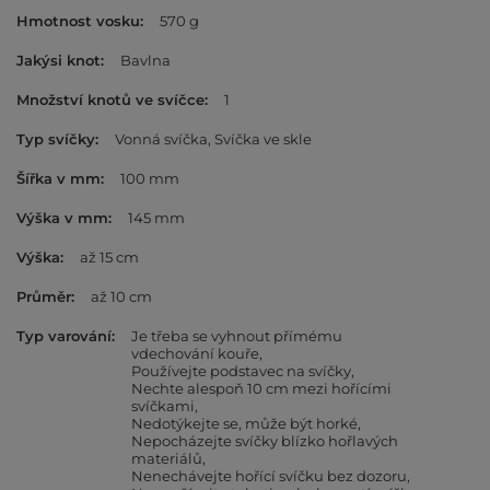
Hmotnost vosku
570 g
Jakýsi knot
Bavlna
Množství knotů ve svíčce
1
Typ svíčky
Vonná svíčka
Svíčka ve skle
Šířka v mm
100 mm
Výška v mm
145 mm
Výška
až 15 cm
Průměr
až 10 cm
Typ varování
Je třeba se vyhnout přímému
vdechování kouře
Používejte podstavec na svíčky
Nechte alespoň 10 cm mezi hořícími
svíčkami
Nedotýkejte se, může být horké
Nepocházejte svíčky blízko hořlavých
materiálů
Nenechávejte hořící svíčku bez dozoru