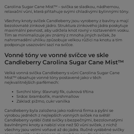
Carolina Sugar Cane Mist™ – svíčka se sladkou, nádhernou,
relaxační vůní, která přitahuje svými chladivými bylinnými tóny.
Všechny knoty svíček Candleberry jsou vyrobeny z bavlny a mají
bezolovnaté zinkové jádro. Struktura zinkového jádra poskytuje
maximální pevnost, aby udržela knot rovný v roztaveném vosku.
Tím se minimalizuje jev známý z mnoha jiných svíček, že
nahromadění uhlíku způsobuje velkou růžici na knotu a tím
podporuje usazování sazí na svíčce.
Vonné tóny ve vonné svíčce ve skle
Candleberry Carolina Sugar Cane Mist™
Velká vonná svíčka Candleberry s vůní Carolina Sugar Cane
Mist™ obsahuje vonné tóny postavené jako v těch
nejkvalitnějších parfémech:
Svrchní tóny: šťavnatý fík, cukrová třtina
Srdce: brambořík, marshmallow
Základ: pižmo, cukr vanilka
Candleberry byla založena jako rodinná firma a pyšní se
výrobou jedněch z nejlepších vonných svíček na světě!
Candleberry vyrábí čisté svíčky s bezpečnými, bezolovnatými
bavlněnými knoty a nabízí více než 50 vůní svíček, z nichž
všechny jsou velmi voňavé až do jádra. Ručně vyráběné svíčky