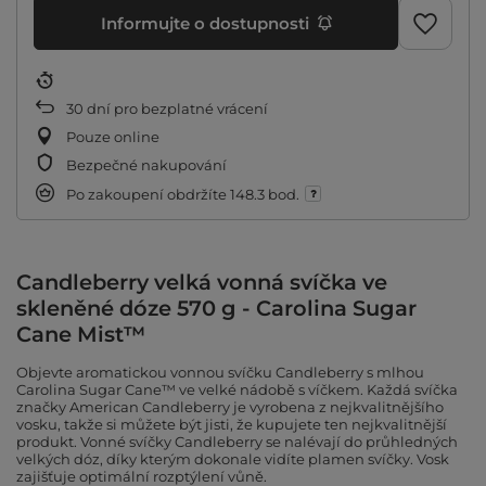
Informujte o dostupnosti
30
dní pro bezplatné vrácení
Pouze online
Bezpečné nakupování
Po zakoupení obdržíte
148.3 bod.
Candleberry velká vonná svíčka ve
skleněné dóze 570 g - Carolina Sugar
Cane Mist™
Objevte aromatickou vonnou svíčku Candleberry s mlhou
Carolina Sugar Cane™ ve velké nádobě s víčkem. Každá svíčka
značky American Candleberry je vyrobena z nejkvalitnějšího
vosku, takže si můžete být jisti, že kupujete ten nejkvalitnější
produkt. Vonné svíčky Candleberry se nalévají do průhledných
velkých dóz, díky kterým dokonale vidíte plamen svíčky. Vosk
zajišťuje optimální rozptýlení vůně.