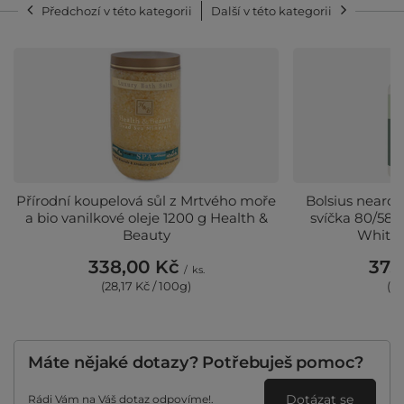
Předchozí v této kategorii
Další v této kategorii
Přírodní koupelová sůl z Mrtvého moře
Bolsius nearo
a bio vanilkové oleje 1200 g Health &
svíčka 80/58 
Beauty
White 
338,00 Kč
37,
/
ks.
(28,17 Kč / 100g)
(37
Máte nějaké dotazy? Potřebuješ pomoc?
Dotázat se
Rádi Vám na Váš dotaz odpovíme!.