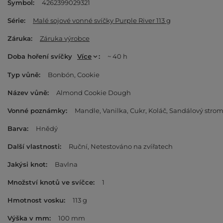
Symbol
4262399029321
Série
Malé sojové vonné svíčky Purple River 113 g
Záruka
Záruka výrobce
Doba hoření svíčky
Více
~ 40 h
Typ vůně
Bonbón
Cookie
Název vůně
Almond Cookie Dough
Vonné poznámky
Mandle
Vanilka
Cukr
Koláč
Sandálový stro
Barva
Hnědý
Další vlastnosti
Ruční
Netestováno na zvířatech
Jakýsi knot
Bavlna
Množství knotů ve svíčce
1
Hmotnost vosku
113 g
Výška v mm
100 mm