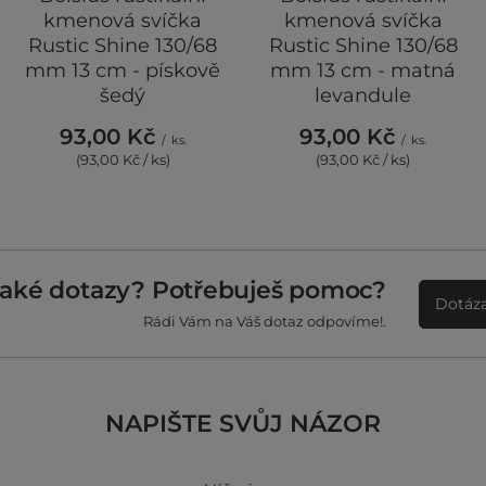
kmenová svíčka
kmenová svíčka
Rustic Shine 130/68
Rustic Shine 130/68
mm 13 cm - pískově
mm 13 cm - matná
šedý
levandule
93,00 Kč
93,00 Kč
/
ks.
/
ks.
(93,00 Kč / ks)
(93,00 Kč / ks)
jaké dotazy? Potřebuješ pomoc?
Dotáza
Rádi Vám na Váš dotaz odpovíme!.
NAPIŠTE SVŮJ NÁZOR