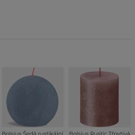
Bolsius Šedá rustikální
Bolsius Rustic Třpytivá