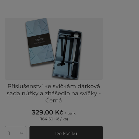
Příslušenství ke svíčkám dárková
sada nůžky a zhášedlo na svíčky -
Černá
329,00 Kč
/
balík
(164,50 Kč / ks)
Do košíku
Množství produktů