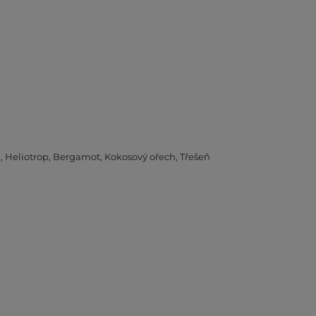
m
Heliotrop
Bergamot
Kokosový ořech
Třešeň