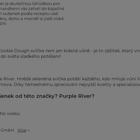
ver je skutečnou lahůdkou pro
 mandlemi vás zahalí do báječné
h sušenek podle receptu vaší
u, dortu a mandlí si jistě získá
00%
ookie Dough svíčka není jen krásná vůně - je to zážitek, který 
 do světa sladkého potěšení!
e River
. Hnědá skleněná svíčka potěší každého, kdo miluje vůni 
mova. Díky řemeslnému zpracování nejvyšší kvality a specializ
šenek od této značky? Purple River?
ého vosku
le GmbH
Více