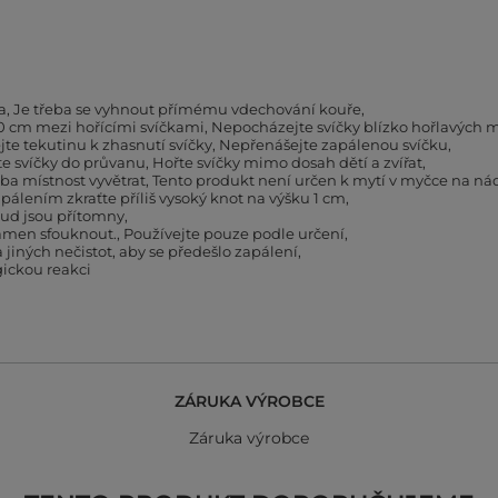
a
Je třeba se vyhnout přímému vdechování kouře
0 cm mezi hořícími svíčkami
Nepocházejte svíčky blízko hořlavých m
te tekutinu k zhasnutí svíčky
Nepřenášejte zapálenou svíčku
e svíčky do průvanu
Hořte svíčky mimo dosah dětí a zvířat
eba místnost vyvětrat
Tento produkt není určen k mytí v myčce na ná
álením zkraťte příliš vysoký knot na výšku 1 cm
kud jsou přítomny
amen sfouknout.
Používejte pouze podle určení
 jiných nečistot, aby se předešlo zapálení
ickou reakci
ZÁRUKA VÝROBCE
Záruka výrobce