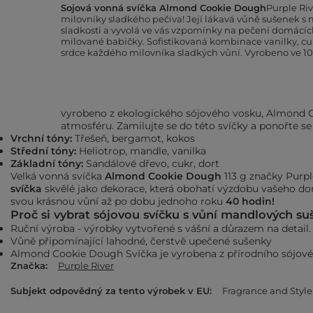
Sojová vonná svíčka Almond Cookie Dough
Purple Ri
milovníky sladkého pečiva! Její lákavá vůně sušenek s
sladkosti a vyvolá ve vás vzpomínky na pečení domácíc
milované babičky. Sofistikovaná kombinace vanilky, cukr
srdce každého milovníka sladkých vůní. Vyrobeno ve 1
vyrobeno z ekologického sójového vosku
, Almond C
atmosféru. Zamilujte se do této svíčky a ponořte se
Vrchní tóny:
Třešeň, bergamot, kokos
Střední tóny:
Heliotrop, mandle, vanilka
Základní tóny:
Sandálové dřevo, cukr, dort
Velká vonná svíčka
Almond Cookie Dough
113 g značky
Purpl
svíčka
skvělé jako dekorace, která obohatí výzdobu vašeho do
svou krásnou vůní až po dobu jednoho roku
40 hodin!
Proč si vybrat sójovou svíčku s vůní mandlových su
Ruční výroba - výrobky vytvořené s vášní a důrazem na detail.
Vůně připomínající lahodné, čerstvě upečené sušenky
Almond Cookie Dough Svíčka je vyrobena z přírodního sójov
Značka
Purple River
Subjekt odpovědný za tento výrobek v EU
Fragrance and Sty