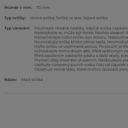
Průměr v mm
70 mm
Typ svíčky
Vonná svíčka
Svíčka ve skle
Sójová svíčka
Typ varování
Používejte vhodné nádoby, když je svíčka zapálen
Nedotýkejte se, může být horké
Nechte alespoň 1
Nenechávejte hořící svíčku bez dozoru
Nepoužívej
Neumisťujte svíčky blízko zdroje tepla
Neumisťujt
Hořte svíčku ve vzpřímené poloze
Po použití je tř
Uchovávejte mimo dosah dětí
Před opětovným zap
Před zapálením odstraňte pásku a další obaly, po
Plamen vždy zhasněte uhasením. Nezkoušejte pl
Udržujte roztavený povrch vosku čistý od zápalek a
Obsahuje vonné látky, které mohou způsobit alerg
Název
Malá svíčka