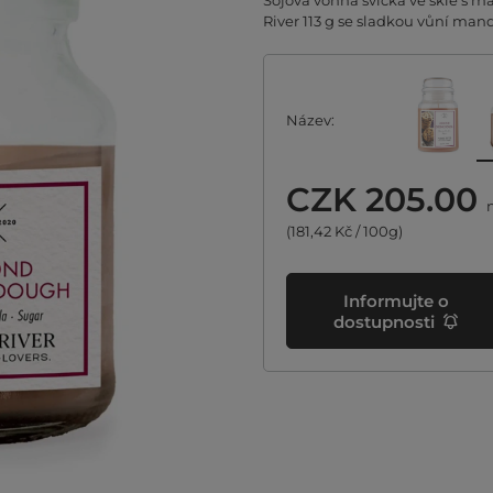
Sojová vonná svíčka ve skle s
River 113 g se sladkou vůní man
Název
CZK 205.00
n
(181,42 Kč / 100g)
Informujte o
dostupnosti