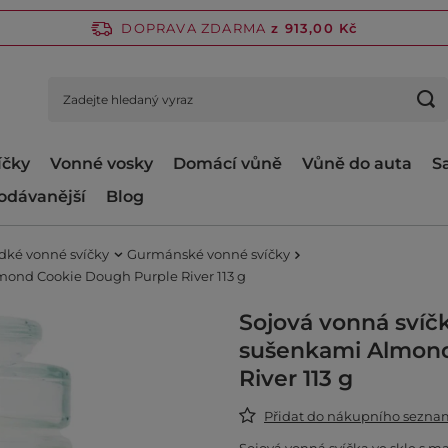
DOPRAVA ZDARMA
z 913,00 Kč
íčky
Vonné vosky
Domácí vůně
Vůně do auta
S
odávanější
Blog
dké vonné svíčky
Gurmánské vonné svíčky
mond Cookie Dough Purple River 113 g
Sojová vonná svíč
sušenkami Almond
River 113 g
Přidat do nákupního sezn