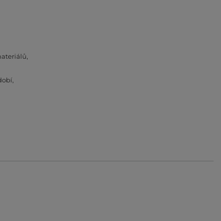
ateriálů
dobí