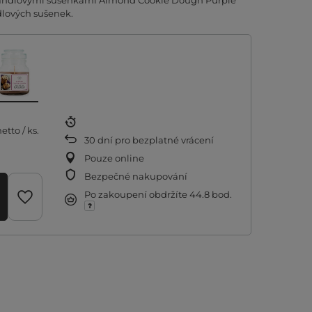
 mandlovými sušenkami Almond Cookie Dough Purple
dlových sušenek.
etto
/
ks.
30
dní pro bezplatné vrácení
Pouze online
Bezpečné nakupování
Po zakoupení obdržíte
44.8 bod.