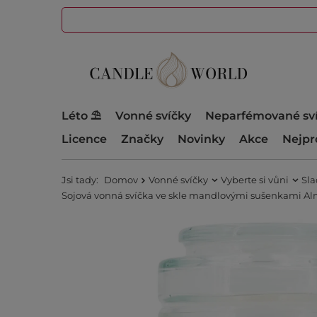
Léto ⛱️
Vonné svíčky
Neparfémované sv
Licence
Značky
Novinky
Akce
Nejpr
Jsi tady:
Domov
Vonné svíčky
Vyberte si vůni
Sla
Sojová vonná svíčka ve skle mandlovými sušenkami Al