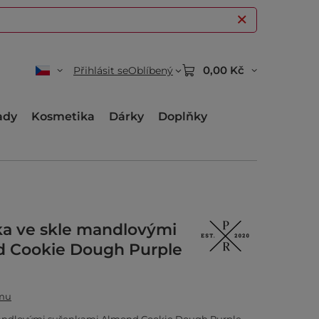
0,00 Kč
Přihlásit se
Oblíbený
ady
Kosmetika
Dárky
Doplňky
ka ve skle mandlovými
 Cookie Dough Purple
amu