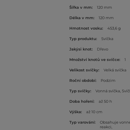
Šířka v mm
120 mm
Délka v mm
120 mm
Hmotnost vosku
453,6 g
Typ produktu
Svíčka
Jakýsi knot
Dřevo
Množství knotů ve svíčce
1
Velikost svíčky
Velká svíčka
Roční období
Podzim
Typ svíčky
Vonná svíčka
Svíč
Doba hoření
až 50 h
Výška
až 10 cm
Typ varování
Obsahuje vonné 
reakci