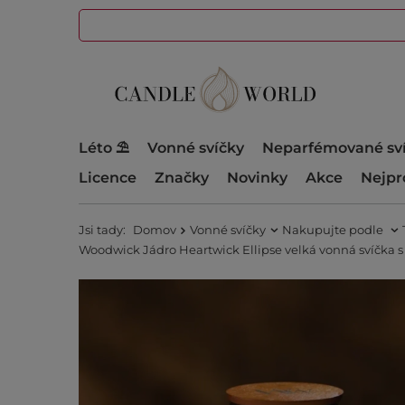
Léto ⛱️
Vonné svíčky
Neparfémované sv
Licence
Značky
Novinky
Akce
Nejpr
Jsi tady:
Domov
Vonné svíčky
Nakupujte podle
Woodwick Jádro Heartwick Ellipse velká vonná svíčka 