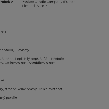
ýrobek v
Yankee Candle Company (Europe)
Limited
Více
 30 h
rientální
Dřevnatý
m
Skořice
Pepř
Bílý pepř
Šafrán
Hřebíček
ky
Cedrový strom
Sandálový strom
rek
ry
středně velké pokoje
velké místnosti
aný parafín