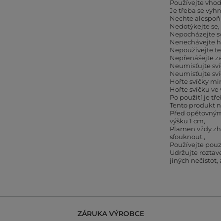
Používejte vhod
Je třeba se vy
Nechte alespoň
Nedotýkejte se,
Nepocházejte sv
Nenechávejte ho
Nepoužívejte te
Nepřenášejte z
Neumisťujte sví
Neumisťujte sv
Hořte svíčky mi
Hořte svíčku ve
Po použití je tř
Tento produkt n
Před opětovným 
výšku 1 cm
Plamen vždy zh
sfouknout.
Používejte pouz
Udržujte roztav
jiných nečistot,
ZÁRUKA VÝROBCE