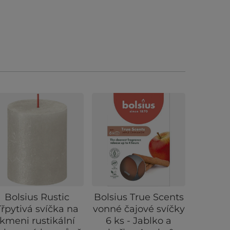
Bolsius Rustic
Bolsius True Scents
Aroma 
Třpytivá svíčka na
vonné čajové svíčky
Bílý
kmeni rustikální
6 ks - Jablko a