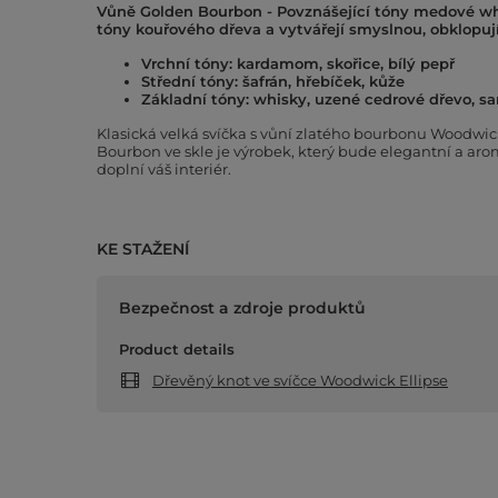
Vůně Golden Bourbon -
Povznášející tóny medové whi
tóny kouřového dřeva a vytvářejí smyslnou, obklopují
Vrchní tóny: kardamom, skořice, bílý pepř
Střední tóny: šafrán, hřebíček, kůže
Základní tóny: whisky, uzené cedrové dřevo, s
Klasická velká svíčka s vůní zlatého bourbonu Woodwic
Bourbon ve skle je výrobek, který bude elegantní a ar
doplní váš interiér.
KE STAŽENÍ
Bezpečnost a zdroje produktů
Product details
Dřevěný knot ve svíčce Woodwick Ellipse