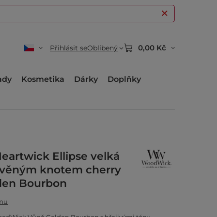
0,00 Kč
Přihlásit se
Oblíbený
ady
Kosmetika
Dárky
Doplňky
artwick Ellipse velká
řevěným knotem cherry
lden Bourbon
amu