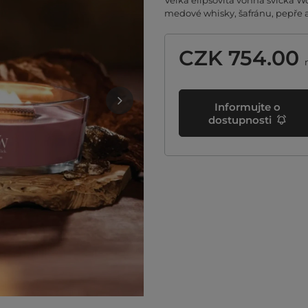
Velká elipsovitá vonná svíčka 
medové whisky, šafránu, pepře a
CZK 754.00
n
Informujte o
dostupnosti