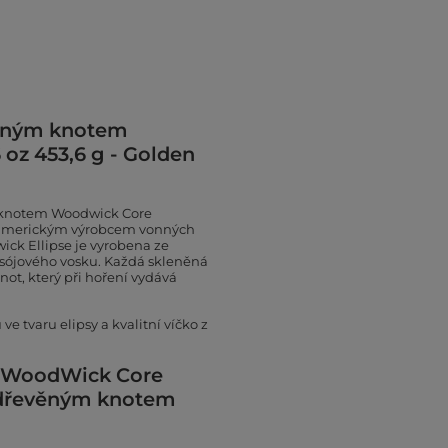
věným knotem
oz 453,6 g - Golden
 knotem Woodwick Core
 americkým výrobcem vonných
ick Ellipse je vyrobena ze
a sójového vosku. Každá skleněná
ot, který při hoření vydává
 tvaru elipsy a kvalitní víčko z
 WoodWick Core
s dřevěným knotem