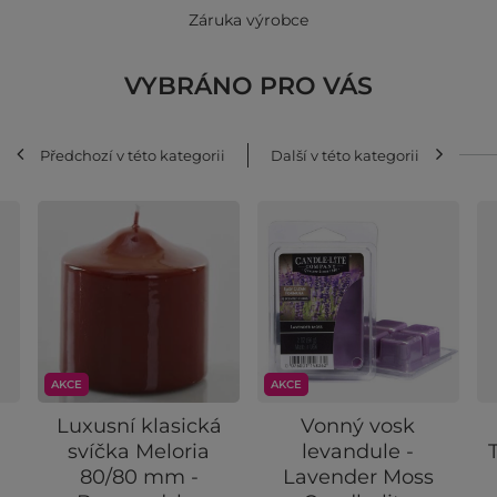
Záruka výrobce
VYBRÁNO PRO VÁS
Předchozí v této kategorii
Další v této kategorii
AKCE
AKCE
Luxusní klasická
Vonný vosk
svíčka Meloria
levandule -
80/80 mm -
Lavender Moss