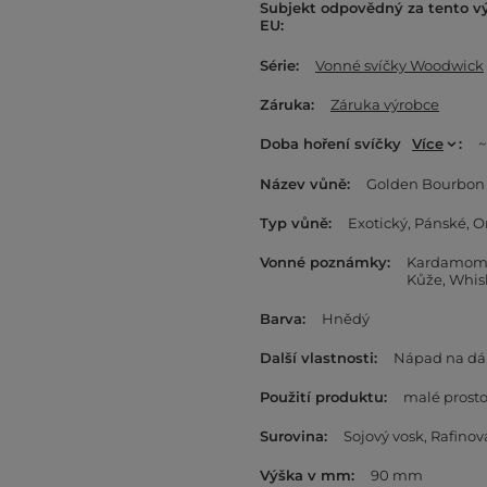
Subjekt odpovědný za tento v
EU
Série
Vonné svíčky Woodwick
Záruka
Záruka výrobce
Doba hoření svíčky
Více
~
Název vůně
Golden Bourbon
Typ vůně
Exotický
Pánské
O
Vonné poznámky
Kardamo
Kůže
Whis
Barva
Hnědý
Další vlastnosti
Nápad na dá
Použití produktu
malé prosto
Surovina
Sojový vosk
Rafinov
Výška v mm
90 mm