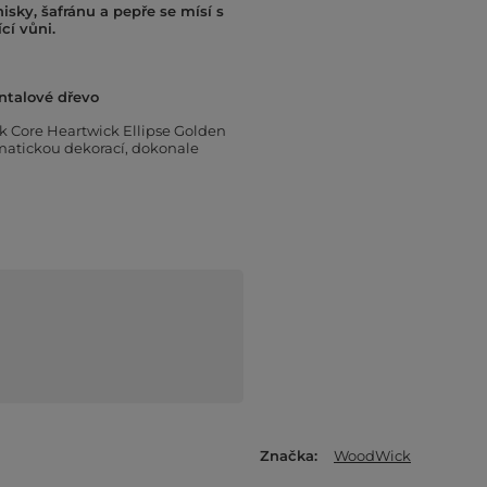
sky, šafránu a pepře se mísí s
cí vůni.
antalové dřevo
k Core Heartwick Ellipse Golden
omatickou dekorací, dokonale
Značka
WoodWick