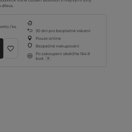
WoodWick Vůně Golden Bourbon s hřejivými tóny
 dřeva.
etto
/
ks.
30
dní pro bezplatné vrácení
Pouze online
Bezpečné nakupování
Po zakoupení obdržíte
164.9
bod.