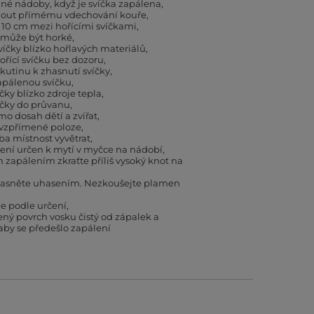
né nádoby, když je svíčka zapálena
hnout přímému vdechování kouře
 10 cm mezi hořícími svíčkami
 může být horké
íčky blízko hořlavých materiálů
řící svíčku bez dozoru
kutinu k zhasnutí svíčky
apálenou svíčku
čky blízko zdroje tepla
íčky do průvanu
mo dosah dětí a zvířat
 vzpřímené poloze
eba místnost vyvětrat
ení určen k mytí v myčce na nádobí
zapálením zkraťte příliš vysoký knot na
asněte uhasením. Nezkoušejte plamen
e podle určení
ený povrch vosku čistý od zápalek a
 aby se předešlo zapálení