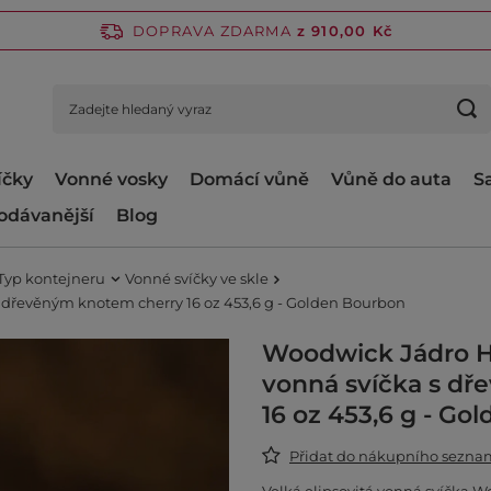
DOPRAVA ZDARMA
z 910,00 Kč
íčky
Vonné vosky
Domácí vůně
Vůně do auta
S
odávanější
Blog
Typ kontejneru
Vonné svíčky ve skle
s dřevěným knotem cherry 16 oz 453,6 g - Golden Bourbon
Woodwick Jádro He
vonná svíčka s d
16 oz 453,6 g - Go
Přidat do nákupního sezn