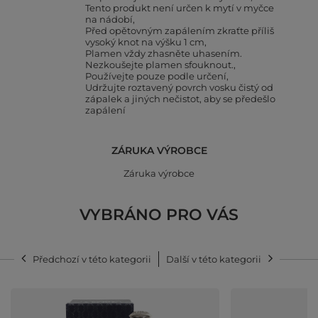
Tento produkt není určen k mytí v myčce
na nádobí
Před opětovným zapálením zkraťte příliš
vysoký knot na výšku 1 cm
Plamen vždy zhasněte uhasením.
Nezkoušejte plamen sfouknout.
Používejte pouze podle určení
Udržujte roztavený povrch vosku čistý od
zápalek a jiných nečistot, aby se předešlo
zapálení
ZÁRUKA VÝROBCE
Záruka výrobce
VYBRÁNO PRO VÁS
Předchozí v této kategorii
Další v této kategorii