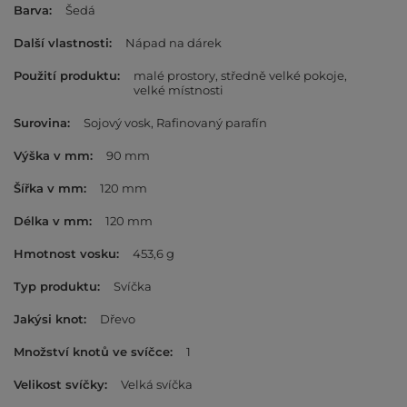
Barva
Šedá
Další vlastnosti
Nápad na dárek
Použití produktu
malé prostory
středně velké pokoje
velké místnosti
Surovina
Sojový vosk
Rafinovaný parafín
Výška v mm
90 mm
Šířka v mm
120 mm
Délka v mm
120 mm
Hmotnost vosku
453,6 g
Typ produktu
Svíčka
Jakýsi knot
Dřevo
Množství knotů ve svíčce
1
Velikost svíčky
Velká svíčka