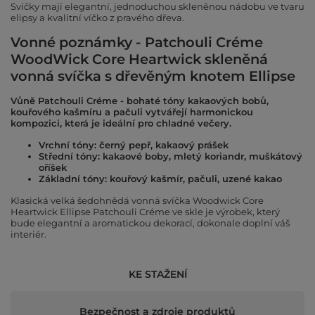
Svíčky mají elegantní, jednoduchou skleněnou nádobu ve tvaru
elipsy a kvalitní víčko z pravého dřeva.
Vonné poznámky - Patchouli Créme
WoodWick Core Heartwick skleněná
vonná svíčka s dřevěným knotem Ellipse
Vůně Patchouli Créme - bohaté tóny kakaových bobů,
kouřového kašmíru a pačuli vytvářejí harmonickou
kompozici, která je ideální pro chladné večery.
Vrchní tóny: černý pepř, kakaový prášek
Střední tóny: kakaové boby, mletý koriandr, muškátový
oříšek
Základní tóny: kouřový kašmír, pačuli, uzené kakao
Klasická velká šedohnědá vonná svíčka Woodwick Core
Heartwick Ellipse Patchouli Créme ve skle je výrobek, který
bude elegantní a aromatickou dekorací, dokonale doplní váš
interiér.
KE STAŽENÍ
Bezpečnost a zdroje produktů