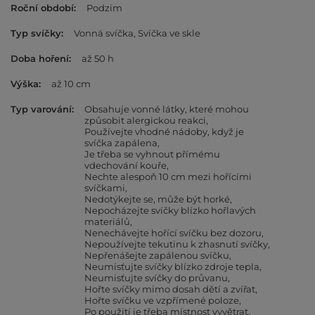
Roční období
Podzim
Typ svíčky
Vonná svíčka
Svíčka ve skle
Doba hoření
až 50 h
Výška
až 10 cm
Typ varování
Obsahuje vonné látky, které mohou
způsobit alergickou reakci
Používejte vhodné nádoby, když je
svíčka zapálena
Je třeba se vyhnout přímému
vdechování kouře
Nechte alespoň 10 cm mezi hořícími
svíčkami
Nedotýkejte se, může být horké
Nepocházejte svíčky blízko hořlavých
materiálů
Nenechávejte hořící svíčku bez dozoru
Nepoužívejte tekutinu k zhasnutí svíčky
Nepřenášejte zapálenou svíčku
Neumisťujte svíčky blízko zdroje tepla
Neumisťujte svíčky do průvanu
Hořte svíčky mimo dosah dětí a zvířat
Hořte svíčku ve vzpřímené poloze
Po použití je třeba místnost vyvětrat