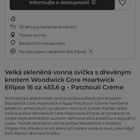
Informujte o dostupnosti
30
dní pro bezplatné vrácení
Pouze online
Bezpečné nakupování
Po zakoupení obdržíte
164.9 bod.
Velká skleněná vonná svíčka s dřevěným
knotem Woodwick Core Heartwick
Ellipse 16 oz 453,6 g - Patchouli Créme
Aromatická šedohnědá vonná svíčka s dřevěným knotem
Woodwick Core Heartwick Ellipse Patchouli Créme navržená
předním americkým výrobcem vonných svíček. Každá velká
vonná svíčka Woodwick Core Heartwick Ellipse je vyrobena ze
směsi nejkvalitnějších surovin: rafinovaného parafínu a sójového
vosku. Každá skleněná vonná svíčka WoodWick z kolekce
Ellipse má dřevěný knot, který při hoření vydává zvuk, jako když
hoří dřevo v domácím krbu.