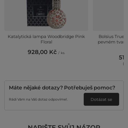
Katalytická lampa Woodbridge Pink
Bolsius True 
Floral
pevném tvaru 
928,00 Kč
/
ks.
51,
(51
Máte nějaké dotazy? Potřebuješ pomoc?
Dotázat se
Rádi Vám na Váš dotaz odpovíme!.
NAPIŠTE SVŮJ NÁZOR