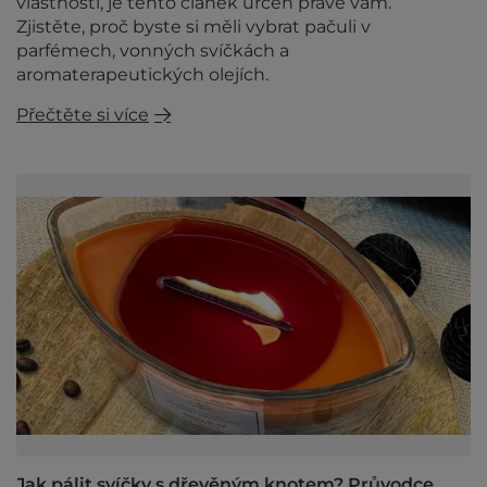
vlastnosti, je tento článek určen právě vám.
Zjistěte, proč byste si měli vybrat pačuli v
parfémech, vonných svíčkách a
aromaterapeutických olejích.
Přečtěte si více
Jak pálit svíčky s dřevěným knotem? Průvodce