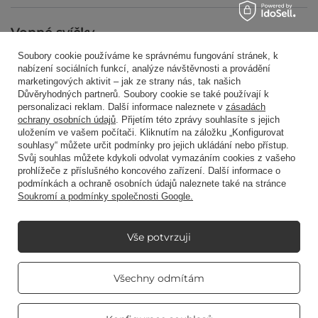
Vonné svíčky
Soubory cookie používáme ke správnému fungování stránek, k
nabízení sociálních funkcí, analýze návštěvnosti a provádění
marketingových aktivit – jak ze strany nás, tak našich
Zkratkou
Důvěryhodných partnerů. Soubory cookie se také používají k
personalizaci reklam. Další informace naleznete v
zásadách
ochrany osobních údajů
. Přijetím této zprávy souhlasíte s jejich
uložením ve vašem počítači. Kliknutím na záložku „Konfigurovat
Blog
souhlasy“ můžete určit podmínky pro jejich ukládání nebo přístup.
Svůj souhlas můžete kdykoli odvolat vymazáním cookies z vašeho
prohlížeče z příslušného koncového zařízení. Další informace o
podmínkách a ochraně osobních údajů naleznete také na stránce
Soukromí a podmínky společnosti Google.
+48512350052
shop@candleworld.eu
Candle World
,
Tarnowska 23/2
,
61-323
Poznań
Vše potvrzuji
Real customers
Všechny odmítám
reviews
V obchodě uvádíme netto ceny (bez DPH).
4.8
/ 5.0
469 reviews