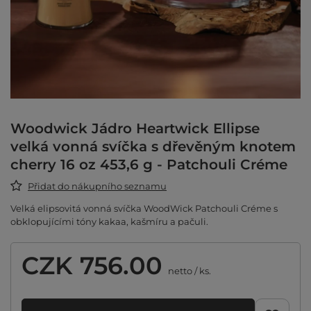
Woodwick Jádro Heartwick Ellipse
velká vonná svíčka s dřevěným knotem
cherry 16 oz 453,6 g - Patchouli Créme
Přidat do nákupního seznamu
Velká elipsovitá vonná svíčka WoodWick Patchouli Créme s
obklopujícími tóny kakaa, kašmíru a pačuli.
CZK 756.00
netto
/
ks.