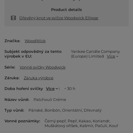
Product details
Dřevěný knot ve svíčce Woodwick Ellipse
Značka
WoodWick
Subjekt odpovědný za tento
Yankee Candle Company
výrobek v EU
(Europe) Limited
Více
Série
Vonné svíčky Woodwick
Záruka
Záruka výrobce
Doba hoření svíčky
Více
~ 30 h
Název vůně
Patchouli Créme
Typ vůně
Pánské
Bonbón
Orientální
Dřevnatý
Vonné poznámky
Černý pepř
Pepř
Kakao
Koriandr
Muškátový oříšek
Kašmír
Pačuli
Kouř