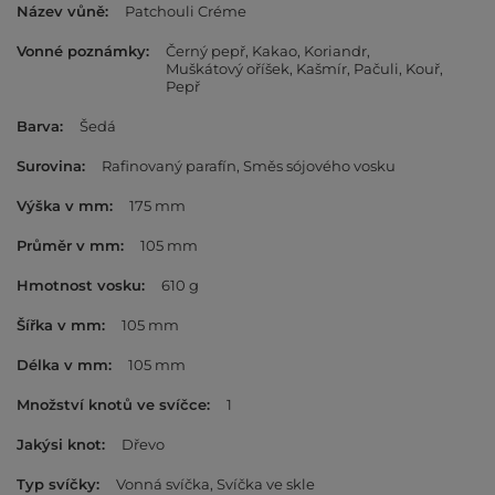
Název vůně
Patchouli Créme
Vonné poznámky
Černý pepř
Kakao
Koriandr
Muškátový oříšek
Kašmír
Pačuli
Kouř
Pepř
Barva
Šedá
Surovina
Rafinovaný parafín
Směs sójového vosku
Výška v mm
175 mm
Průměr v mm
105 mm
Hmotnost vosku
610 g
Šířka v mm
105 mm
Délka v mm
105 mm
Množství knotů ve svíčce
1
Jakýsi knot
Dřevo
Typ svíčky
Vonná svíčka
Svíčka ve skle