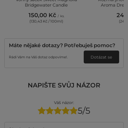
Bridgewater Candle
Aroma Dream
150,00 Kč
247
/
ks.
(130,43 Kč / 100ml)
(247,
Máte nějaké dotazy? Potřebuješ pomoc?
Dotázat se
Rádi Vám na Váš dotaz odpovíme!.
NAPIŠTE SVŮJ NÁZOR
Váš názor:
5/5