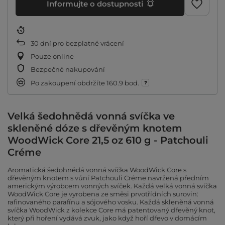
Informujte o dostupnosti
30
dní pro bezplatné vrácení
Pouze online
Bezpečné nakupování
Po zakoupení obdržíte
160.9 bod.
Velká šedohnědá vonná svíčka ve
skleněné dóze s dřevěným knotem
WoodWick Core 21,5 oz 610 g - Patchouli
Créme
Aromatická šedohnědá vonná svíčka WoodWick Core s
dřevěným knotem s vůní Patchouli Créme navržená předním
americkým výrobcem vonných svíček. Každá velká vonná svíčka
WoodWick Core je vyrobena ze směsi prvotřídních surovin:
rafinovaného parafínu a sójového vosku. Každá skleněná vonná
svíčka WoodWick z kolekce Core má patentovaný dřevěný knot,
který při hoření vydává zvuk, jako když hoří dřevo v domácím