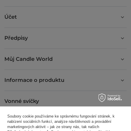
Účet
Předpisy
Můj Candle World
Informace o produktu
Vonné svíčky
Soubory cookie používáme ke správnému fungování stránek, k
Zkratkou
nabízení sociálních funkcí, analýze návštěvnosti a provádění
marketingových aktivit – jak ze strany nás, tak našich