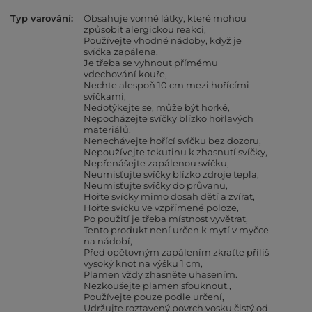
Typ varování
Obsahuje vonné látky, které mohou
způsobit alergickou reakci
Používejte vhodné nádoby, když je
svíčka zapálena
Je třeba se vyhnout přímému
vdechování kouře
Nechte alespoň 10 cm mezi hořícími
svíčkami
Nedotýkejte se, může být horké
Nepocházejte svíčky blízko hořlavých
materiálů
Nenechávejte hořící svíčku bez dozoru
Nepoužívejte tekutinu k zhasnutí svíčky
Nepřenášejte zapálenou svíčku
Neumisťujte svíčky blízko zdroje tepla
Neumisťujte svíčky do průvanu
Hořte svíčky mimo dosah dětí a zvířat
Hořte svíčku ve vzpřímené poloze
Po použití je třeba místnost vyvětrat
Tento produkt není určen k mytí v myčce
na nádobí
Před opětovným zapálením zkraťte příliš
vysoký knot na výšku 1 cm
Plamen vždy zhasněte uhasením.
Nezkoušejte plamen sfouknout.
Používejte pouze podle určení
Udržujte roztavený povrch vosku čistý od