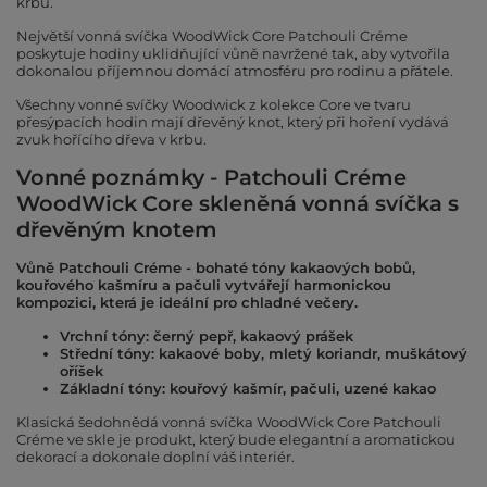
krbu.
Největší vonná svíčka WoodWick Core Patchouli Créme
poskytuje hodiny uklidňující vůně navržené tak, aby vytvořila
dokonalou příjemnou domácí atmosféru pro rodinu a přátele.
Všechny vonné svíčky Woodwick z kolekce Core ve tvaru
přesýpacích hodin mají dřevěný knot, který při hoření vydává
zvuk hořícího dřeva v krbu.
Vonné poznámky - Patchouli Créme
WoodWick Core skleněná vonná svíčka s
dřevěným knotem
Vůně Patchouli Créme - bohaté tóny kakaových bobů,
kouřového kašmíru a pačuli vytvářejí harmonickou
kompozici, která je ideální pro chladné večery.
Vrchní tóny: černý pepř, kakaový prášek
Střední tóny: kakaové boby, mletý koriandr, muškátový
oříšek
Základní tóny: kouřový kašmír, pačuli, uzené kakao
Klasická šedohnědá vonná svíčka WoodWick Core Patchouli
Créme ve skle je produkt, který bude elegantní a aromatickou
dekorací a dokonale doplní váš interiér.