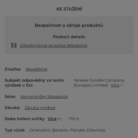
KE STAŽENÍ
Bezpečnost a zdroje produktů
Product details
Dřevěný knot ve svíčce Woodwick
Značka
WoodWick
Subjekt odpovědný za tento
Yankee Candle Company
výrobek v EU
(Europe) Limited
Více
Série
Vonné svíčky Woodwick
Záruka
Záruka výrobce
Doba hoření svíčky
Více
~ 110 h
Typ vůně
Orientální
Bonbón
Pánské
Dřevnatý