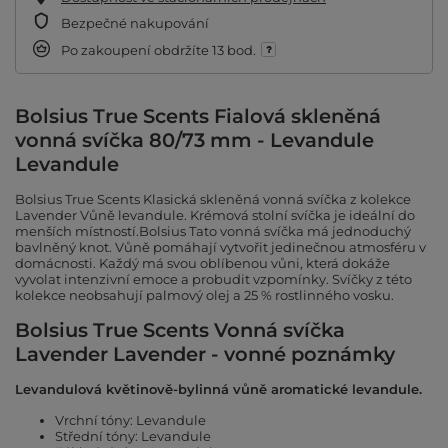
Bezpečné nakupování
Po zakoupení obdržíte
13 bod.
Bolsius True Scents Fialová skleněná
vonná svíčka 80/73 mm - Levandule
Levandule
Bolsius True Scents Klasická skleněná vonná svíčka z kolekce
Lavender Vůně levandule. Krémová stolní svíčka je ideální do
menších místností.Bolsius Tato vonná svíčka má jednoduchý
bavlněný knot. Vůně pomáhají vytvořit jedinečnou atmosféru v
domácnosti. Každý má svou oblíbenou vůni, která dokáže
vyvolat intenzivní emoce a probudit vzpomínky. Svíčky z této
kolekce neobsahují palmový olej a 25 % rostlinného vosku.
Bolsius True Scents Vonná svíčka
Lavender Lavender - vonné poznámky
Levandulová květinově-bylinná vůně aromatické levandule.
Vrchní tóny: Levandule
Střední tóny: Levandule