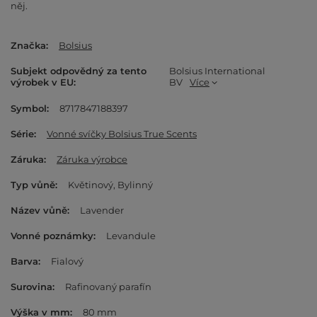
něj.
Značka
Bolsius
Subjekt odpovědný za tento
Bolsius International
výrobek v EU
BV
Více
Symbol
8717847188397
Série
Vonné svíčky Bolsius True Scents
Záruka
Záruka výrobce
Typ vůně
Květinový
Bylinný
Název vůně
Lavender
Vonné poznámky
Levandule
Barva
Fialový
Surovina
Rafinovaný parafín
Výška v mm
80 mm