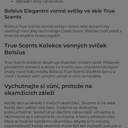
Základní tóny: Levandule
Bolsius Elegantní vonné svíčky ve skle True
Scents
Bolsius True Scents Vonné svíčky v čirém skle dynamicky
uvolňují vůni díky technologii Clean Scent. Plamen hoří jasně a
knot lze snadno znovu zapálit.
True Scents Kolekce vonných svíček
Bolsius
True Scents Kolekce obsahuje klasické i módní vůně. Přídavek
přírodních extraktů a důraz na kvalitu jsou charakteristickými
znaky nové řady značky Bolsius.True Scents Sladěné barvy a
vůně v kolekci vám umožní užívat si vůni co nejdéle.
Vychutnejte si vůni, protože na
okamžicích záleží
Každý den se skládá z malých okamžiků. Zkusme si na sebe
každý den udělat více času. Smějme se, skákejme,
poslouchejme. Společně je všechno zábavnější: užívejme si,
objímejme se a sdílejme to, co máme. K tomu přidejte vůni,
která se hodí ke každému okamžiku, abyste si ho navždy
zapamatovali! Každý okamžik může být ten nejlepší, pečujte o