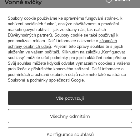
Vonné svíčky
Soubory cookie používáme ke správnému fungování stránek, k
Zkratkou
nabízení sociálních funkcí, analýze návštěvnosti a provádění
marketingových aktivit – jak ze strany nás, tak našich
Důvěryhodných partnerů. Soubory cookie se také používají k
personalizaci reklam. Další informace naleznete v
zásadách
Blog
ochrany osobních údajů
. Přijetím této zprávy souhlasíte s jejich
uložením ve vašem počítači. Kliknutím na záložku „Konfigurovat
souhlasy“ můžete určit podmínky pro jejich ukládání nebo přístup.
Svůj souhlas můžete kdykoli odvolat vymazáním cookies z vašeho
prohlížeče z příslušného koncového zařízení. Další informace o
podmínkách a ochraně osobních údajů naleznete také na stránce
Soukromí a podmínky společnosti Google.
+48512350052
shop@candleworld.eu
Candle World
,
Tarnowska 23/2
,
61-323
Poznań
Vše potvrzuji
V obchodě uvádíme netto ceny (bez DPH).
Real customers
Všechny odmítám
reviews
4.8
/ 5.0
469 reviews
Copyright © Candle World 2016-2026 Všechna práva vyhrazena
Konfigurace souhlasů