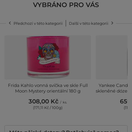
VYBRÁNO PRO VÁS
Předchozí v této kategorii
Další v této kategorii
Frida Kahlo vonná svíčka ve skle Full
Yankee Candle 
Moon Mystery orientální 180 g
skleněné dóze 56
308,00 Kč
659
/
ks.
(171,11 Kč / 100g)
(116