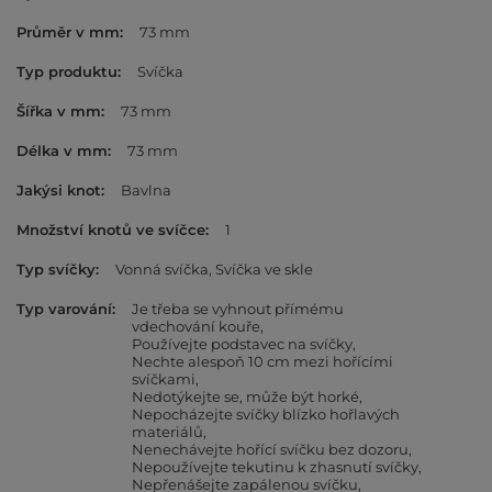
Průměr v mm
73 mm
Typ produktu
Svíčka
Šířka v mm
73 mm
Délka v mm
73 mm
Jakýsi knot
Bavlna
Množství knotů ve svíčce
1
Typ svíčky
Vonná svíčka
Svíčka ve skle
Typ varování
Je třeba se vyhnout přímému
vdechování kouře
Používejte podstavec na svíčky
Nechte alespoň 10 cm mezi hořícími
svíčkami
Nedotýkejte se, může být horké
Nepocházejte svíčky blízko hořlavých
materiálů
Nenechávejte hořící svíčku bez dozoru
Nepoužívejte tekutinu k zhasnutí svíčky
Nepřenášejte zapálenou svíčku