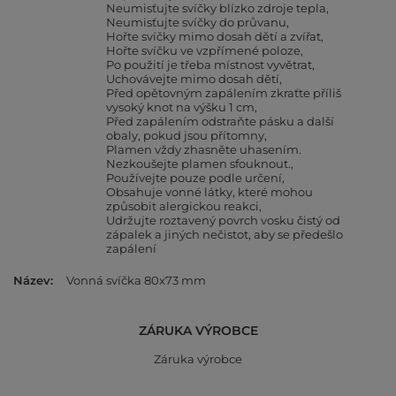
Neumisťujte svíčky blízko zdroje tepla
Neumisťujte svíčky do průvanu
Hořte svíčky mimo dosah dětí a zvířat
Hořte svíčku ve vzpřímené poloze
Po použití je třeba místnost vyvětrat
Uchovávejte mimo dosah dětí
Před opětovným zapálením zkraťte příliš
vysoký knot na výšku 1 cm
Před zapálením odstraňte pásku a další
obaly, pokud jsou přítomny
Plamen vždy zhasněte uhasením.
Nezkoušejte plamen sfouknout.
Používejte pouze podle určení
Obsahuje vonné látky, které mohou
způsobit alergickou reakci
Udržujte roztavený povrch vosku čistý od
zápalek a jiných nečistot, aby se předešlo
zapálení
Název
Vonná svíčka 80x73 mm
ZÁRUKA VÝROBCE
Záruka výrobce