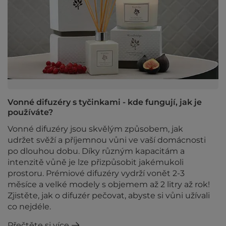
Vonné difuzéry s tyčinkami - kde fungují, jak je
používáte?
Vonné difuzéry jsou skvělým způsobem, jak
udržet svěží a příjemnou vůni ve vaší domácnosti
po dlouhou dobu. Díky různým kapacitám a
intenzitě vůně je lze přizpůsobit jakémukoli
prostoru. Prémiové difuzéry vydrží vonět 2-3
měsíce a velké modely s objemem až 2 litry až rok!
Zjistěte, jak o difuzér pečovat, abyste si vůni užívali
co nejdéle.
Přečtěte si více