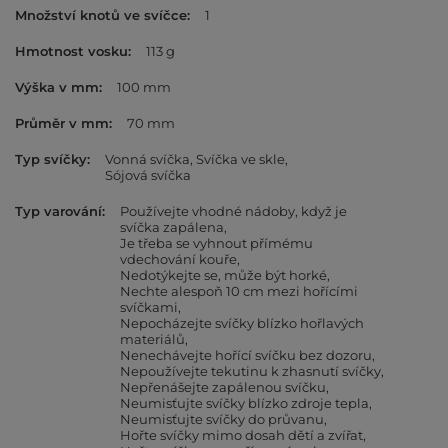
Množství knotů ve svíčce
1
Hmotnost vosku
113 g
Výška v mm
100 mm
Průměr v mm
70 mm
Typ svíčky
Vonná svíčka
Svíčka ve skle
Sójová svíčka
Typ varování
Používejte vhodné nádoby, když je
svíčka zapálena
Je třeba se vyhnout přímému
vdechování kouře
Nedotýkejte se, může být horké
Nechte alespoň 10 cm mezi hořícími
svíčkami
Nepocházejte svíčky blízko hořlavých
materiálů
Nenechávejte hořící svíčku bez dozoru
Nepoužívejte tekutinu k zhasnutí svíčky
Nepřenášejte zapálenou svíčku
Neumisťujte svíčky blízko zdroje tepla
Neumisťujte svíčky do průvanu
Hořte svíčky mimo dosah dětí a zvířat