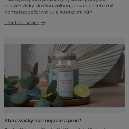
sójové svíčky skvělou volbou, pokud chcete mít
doma bezpečí, kvalitu a intenzivní vůni.
Přečtěte si více
Které svíčky hoří nejdéle a proč?