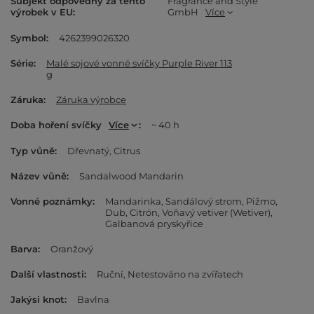
Subjekt odpovědný za tento
Fragrance and Style
výrobek v EU
GmbH
Více
Symbol
4262399026320
Série
Malé sojové vonné svíčky Purple River 113
g
Záruka
Záruka výrobce
Doba hoření svíčky
Více
~ 40 h
Typ vůně
Dřevnatý
Citrus
Název vůně
Sandalwood Mandarin
Vonné poznámky
Mandarinka
Sandálový strom
Pižmo
Dub
Citrón
Voňavý vetiver (Wetiver)
Galbanová pryskyřice
Barva
Oranžový
Další vlastnosti
Ruční
Netestováno na zvířatech
Jakýsi knot
Bavlna