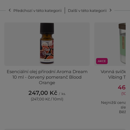
Předchozí v této kategorii
Další v této kategorii
AKCE
Esenciální olej přírodní Aroma Dream
Vonná svíčka
10 ml - červený pomeranč Blood
Vibing Thr
Orange
469
247,00 Kč
(103,
/
ks.
(247,00 Kč / 10ml)
Nejnižší cena 
slev
Běžná