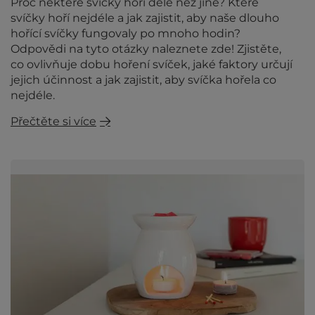
Proč některé svíčky hoří déle než jiné? Které
svíčky hoří nejdéle a jak zajistit, aby naše dlouho
hořící svíčky fungovaly po mnoho hodin?
Odpovědi na tyto otázky naleznete zde! Zjistěte,
co ovlivňuje dobu hoření svíček, jaké faktory určují
jejich účinnost a jak zajistit, aby svíčka hořela co
nejdéle.
Přečtěte si více