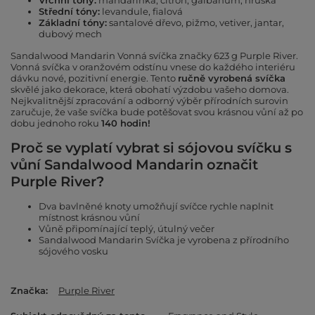
Vrchní tóny:
mandarinka, citron, galbanum, hruška
Střední tóny:
levandule, fialová
Základní tóny:
santalové dřevo, pižmo, vetiver, jantar,
dubový mech
Sandalwood Mandarin Vonná svíčka značky 623 g
Purple River
.
Vonná svíčka v oranžovém odstínu vnese do každého interiéru
dávku nové, pozitivní energie
.
Tento
ručně vyrobená svíčka
skvělé jako dekorace, která obohatí výzdobu vašeho domova.
Nejkvalitnější zpracování a odborný výběr přírodních surovin
zaručuje, že vaše svíčka bude potěšovat svou krásnou vůní až po
dobu jednoho roku
140 hodin!
Proč se vyplatí vybrat si sójovou svíčku s
vůní Sandalwood Mandarin označit
Purple River?
Dva bavlněné knoty umožňují svíčce rychle naplnit
místnost krásnou vůní
Vůně připomínající teplý, útulný večer
Sandalwood Mandarin Svíčka je vyrobena z přírodního
sójového vosku
Značka
Purple River