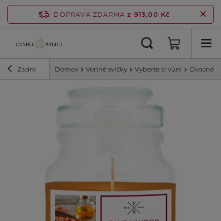
DOPRAVA ZDARMA
z 913,00 Kč
Zadní
Domov
Vonné svíčky
Vyberte si vůni
Ovocné v