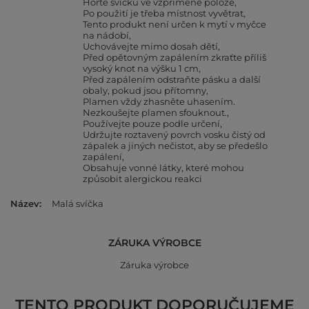
Hořte svíčku ve vzpřímené poloze
Po použití je třeba místnost vyvětrat
Tento produkt není určen k mytí v myčce
na nádobí
Uchovávejte mimo dosah dětí
Před opětovným zapálením zkraťte příliš
vysoký knot na výšku 1 cm
Před zapálením odstraňte pásku a další
obaly, pokud jsou přítomny
Plamen vždy zhasněte uhasením.
Nezkoušejte plamen sfouknout.
Používejte pouze podle určení
Udržujte roztavený povrch vosku čistý od
zápalek a jiných nečistot, aby se předešlo
zapálení
Obsahuje vonné látky, které mohou
způsobit alergickou reakci
Název
Malá svíčka
ZÁRUKA VÝROBCE
Záruka výrobce
TENTO PRODUKT DOPORUČUJEME