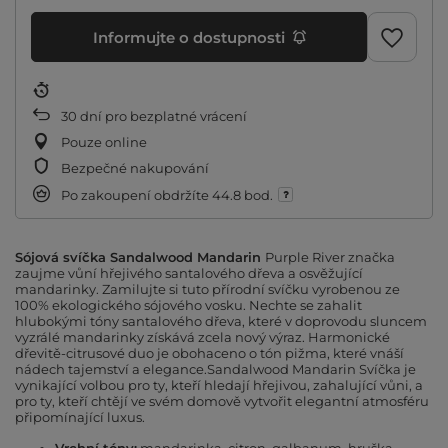
Informujte o dostupnosti
30
dní pro bezplatné vrácení
Pouze online
Bezpečné nakupování
Po zakoupení obdržíte
44.8 bod.
Sójová svíčka Sandalwood Mandarin
Purple River značka
zaujme vůní hřejivého santalového dřeva a osvěžující
mandarinky. Zamilujte si tuto přírodní svíčku vyrobenou ze
100% ekologického sójového vosku. Nechte se zahalit
hlubokými tóny santalového dřeva, které v doprovodu sluncem
vyzrálé mandarinky získává zcela nový výraz. Harmonické
dřevitě-citrusové duo je obohaceno o tón pižma, které vnáší
nádech tajemství a elegance.Sandalwood Mandarin Svíčka je
vynikající volbou pro ty, kteří hledají hřejivou, zahalující vůni, a
pro ty, kteří chtějí ve svém domově vytvořit elegantní atmosféru
připomínající luxus.