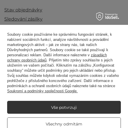
Stav objednávky
Sledování zásilky
Chci produkt reklamovat
Soubory cookie používáme ke správnému fungování stránek, k
Chci vrátit produkt
nabízení sociálních funkcí, analýze návštěvnosti a provádění
marketingových aktivit – jak ze strany nás, tak našich
Chci vyměnit produkt
Důvěryhodných partnerů. Soubory cookie se také používají k
personalizaci reklam. Další informace naleznete v
zásadách
Kontakt
ochrany osobních údajů
. Přijetím této zprávy souhlasíte s jejich
uložením ve vašem počítači. Kliknutím na záložku „Konfigurovat
souhlasy“ můžete určit podmínky pro jejich ukládání nebo přístup.
Svůj souhlas můžete kdykoli odvolat vymazáním cookies z vašeho
Účet
prohlížeče z příslušného koncového zařízení. Další informace o
podmínkách a ochraně osobních údajů naleznete také na stránce
Soukromí a podmínky společnosti Google.
Předpisy
Vše potvrzuji
Můj Candle World
Real customers
Všechny odmítám
reviews
4.8