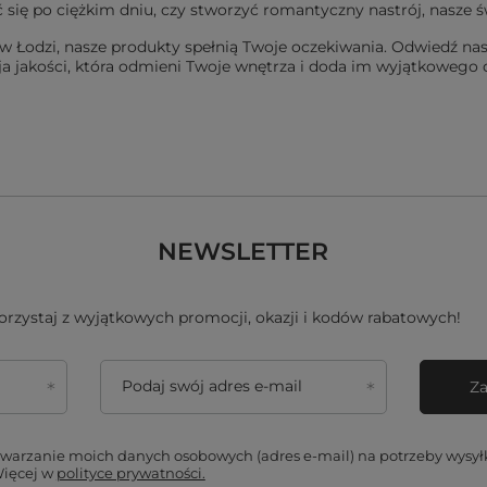
ać się po ciężkim dniu, czy stworzyć romantyczny nastrój, nasze
 Łodzi, nasze produkty spełnią Twoje oczekiwania. Odwiedź nas
 jakości, która odmieni Twoje wnętrza i doda im wyjątkowego c
NEWSLETTER
skorzystaj z wyjątkowych promocji, okazji i kodów rabatowych!
Podaj swój adres e-mail
Za
arzanie moich danych osobowych (adres e-mail) na potrzeby wysyłki
Więcej w
polityce prywatności.