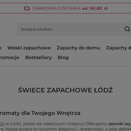
DARMOWA DOSTAWA
od 161,80 zł
e
Woski zapachowe
Zapachy do domu
Zapachy d
romocje
Bestsellery
Blog
ŚWIECE ZAPACHOWE ŁÓDŹ
romaty dla Twojego Wnętrza
ch
w Łodzi, jesteś we właściwym miejscu! Oferujemy
szeroki wy
. Nasze świece to synonim elegancji i staranności, z jaką dobie