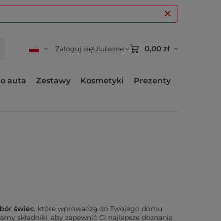
0,00 zł
Zaloguj się
Ulubione
o auta
Zestawy
Kosmetyki
Prezenty
bór świec
, które wprowadzą do Twojego domu
ramy składniki, aby zapewnić Ci najlepsze doznania