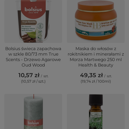
Bolsius świeca zapachowa
Maska do włosów z
w szkle 80/73 mm True
rokitnikiem i minerałami z
Scents - Drzewo Agarowe
Morza Martwego 250 ml
Oud Wood
Health & Beauty
10,57 zł
49,35 zł
/
szt.
/
szt.
(10,57 zł / szt.)
(19,74 zł / 100ml)