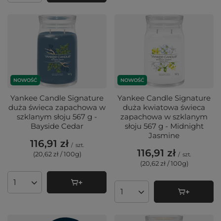
NOWOŚĆ
NOWOŚĆ
Yankee Candle Signature
Yankee Candle Signature
duża świeca zapachowa w
duża kwiatowa świeca
szklanym słoju 567 g -
zapachowa w szklanym
Bayside Cedar
słoju 567 g - Midnight
Jasmine
116,91 zł
/
szt.
116,91 zł
(20,62 zł / 100g
)
/
szt.
(20,62 zł / 100g
)
Ilość produktów
Ilość produktów