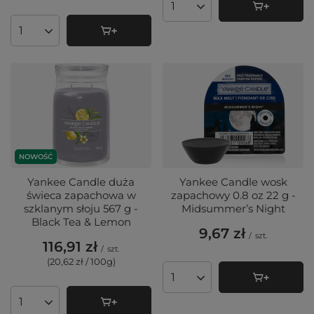
Ilość produktów
Ilość produktów
NOWOŚĆ
Yankee Candle duża
Yankee Candle wosk
świeca zapachowa w
zapachowy 0.8 oz 22 g -
szklanym słoju 567 g -
Midsummer’s Night
Black Tea & Lemon
9,67 zł
/
szt.
116,91 zł
/
szt.
(20,62 zł / 100g
)
Ilość produktów
Ilość produktów