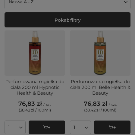
Zmień sortowanie
Nazwa A - Z
Pokaż filtry
Perfumowana mgiełka do
Perfumowana mgiełka do
ciała 200 ml Hypnotic
ciała 200 ml Belle Health &
Health & Beauty
Beauty
76,83 zł
76,83 zł
/
szt.
/
szt.
(38,42 zł / 100ml
)
(38,42 zł / 100ml
)
Ilość produktów
Ilość produktów