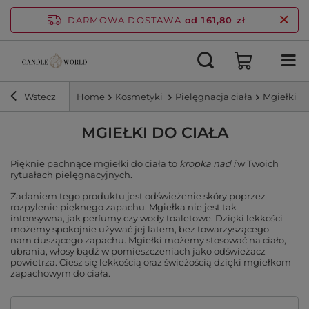
DARMOWA DOSTAWA
od 161,80 zł
Wstecz
Home
Kosmetyki
Pielęgnacja ciała
Mgiełki do
MGIEŁKI DO CIAŁA
Pięknie pachnące mgiełki do ciała to
kropka nad i
w Twoich
rytuałach pielęgnacyjnych.
Zadaniem tego produktu jest odświeżenie skóry poprzez
rozpylenie pięknego zapachu. Mgiełka nie jest tak
intensywna, jak perfumy czy wody toaletowe. Dzięki lekkości
możemy spokojnie używać jej latem, bez towarzyszącego
nam duszącego zapachu. Mgiełki możemy stosować na ciało,
ubrania, włosy bądź w pomieszczeniach jako odświeżacz
powietrza. Ciesz się lekkością oraz świeżością dzięki mgiełkom
zapachowym do ciała.