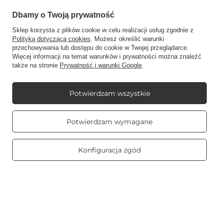
Świece zapachowe
Dbamy o Twoją prywatność
Sklep korzysta z plików cookie w celu realizacji usług zgodnie z
Polityką dotyczącą cookies
. Możesz określić warunki
Na skróty
przechowywania lub dostępu do cookie w Twojej przeglądarce.
Więcej informacji na temat warunków i prywatności można znaleźć
także na stronie
Prywatność i warunki Google
.
Blog
Potwierdzam wszystkie
Prawdziwe
Potwierdzam wymagane
opinie klientów
4.8
/ 5.0
+48512350052
shop@candleworld.eu
469 opinii
Candle World
,
Tarnowska 23/2
,
61-323
Poznań
Konfiguracja zgód
W sklepie prezentujemy ceny netto (bez VAT).
Copyright © Candle World 2016-2026 Wszelkie prawa zastrzeżone