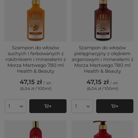
Szampon do włosów
Szampon do włosów
suchych i farbowanych z
pielęgnacyjny z olejkiem
rokitnikiem i minerałami z
arganowym i minerałami z
Morza Martwego 780 ml
Morza Martwego 780 ml
Health & Beauty
Health & Beauty
47,15 zł
47,15 zł
/
szt.
/
szt.
(6,04 zł / 100ml
)
(6,04 zł / 100ml
)
Ilość produktów
Ilość produktów