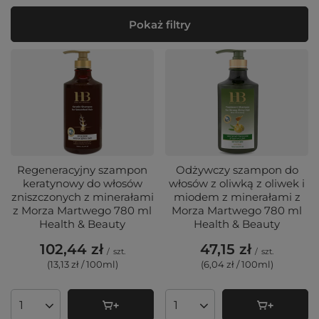
Pokaż filtry
Regeneracyjny szampon
Odżywczy szampon do
keratynowy do włosów
włosów z oliwką z oliwek i
zniszczonych z minerałami
miodem z minerałami z
z Morza Martwego 780 ml
Morza Martwego 780 ml
Health & Beauty
Health & Beauty
102,44 zł
47,15 zł
/
szt.
/
szt.
(13,13 zł / 100ml
)
(6,04 zł / 100ml
)
Ilość produktów
Ilość produktów