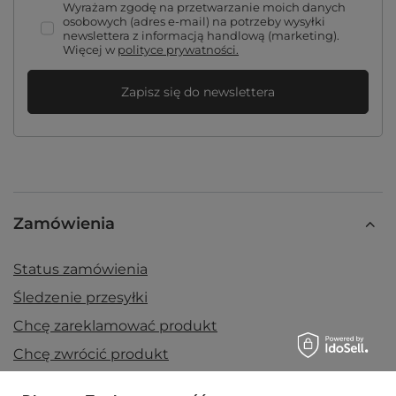
Wyrażam zgodę na przetwarzanie moich danych
osobowych (adres e-mail) na potrzeby wysyłki
newslettera z informacją handlową (marketing).
Więcej w
polityce prywatności.
Zapisz się do newslettera
Zamówienia
Status zamówienia
Śledzenie przesyłki
Chcę zareklamować produkt
Chcę zwrócić produkt
Chcę wymienić towar