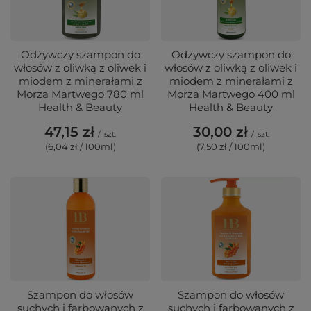
Odżywczy szampon do
Odżywczy szampon do
włosów z oliwką z oliwek i
włosów z oliwką z oliwek i
miodem z minerałami z
miodem z minerałami z
Morza Martwego 780 ml
Morza Martwego 400 ml
Health & Beauty
Health & Beauty
47,15 zł
30,00 zł
/
szt.
/
szt.
(6,04 zł / 100ml)
(7,50 zł / 100ml)
Szampon do włosów
Szampon do włosów
suchych i farbowanych z
suchych i farbowanych z