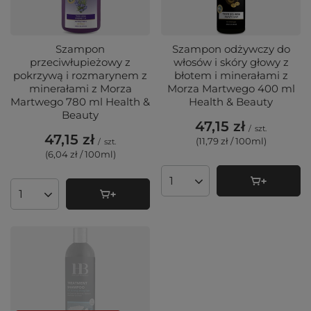
Szampon
Szampon odżywczy do
przeciwłupieżowy z
włosów i skóry głowy z
pokrzywą i rozmarynem z
błotem i minerałami z
minerałami z Morza
Morza Martwego 400 ml
Martwego 780 ml Health &
Health & Beauty
Beauty
47,15 zł
/
szt.
47,15 zł
(11,79 zł / 100ml
)
/
szt.
(6,04 zł / 100ml
)
Ilość produktów
Ilość produktów