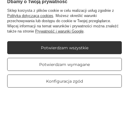
Dbamy o Twoją prywatność
Kontakt
Sklep korzysta z plików cookie w celu realizacji usług zgodnie z
Polityką dotyczącą cookies
. Możesz określić warunki
przechowywania lub dostępu do cookie w Twojej przeglądarce.
Konto
Więcej informacji na temat warunków i prywatności można znaleźć
także na stronie
Prywatność i warunki Google
.
Regulaminy
Potwierdzam wszystkie
Prawdziwe
Potwierdzam wymagane
opinie klientów
4.8
Mój Candle World
/ 5.0
469 opinii
Konfiguracja zgód
Informacje
Świece zapachowe