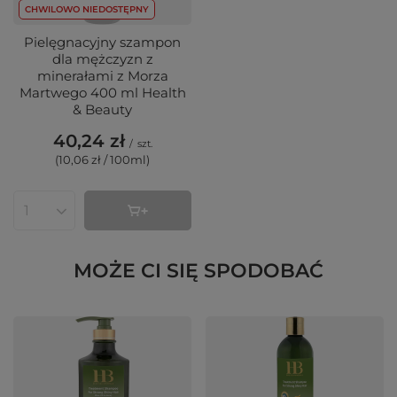
CHWILOWO NIEDOSTĘPNY
Pielęgnacyjny szampon
dla mężczyzn z
minerałami z Morza
Martwego 400 ml Health
& Beauty
40,24 zł
/
szt.
(10,06 zł / 100ml
)
Ilość produktów
MOŻE CI SIĘ SPODOBAĆ