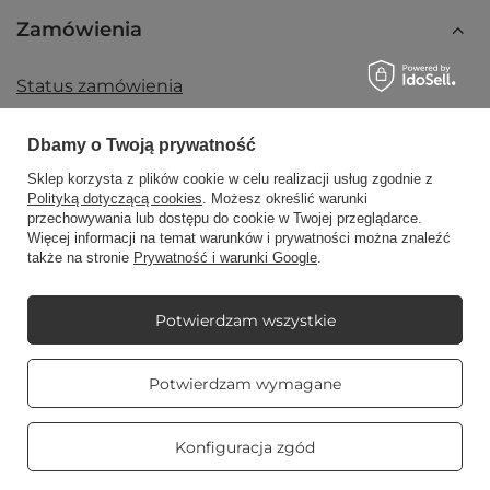
Zamówienia
Status zamówienia
Śledzenie przesyłki
Dbamy o Twoją prywatność
Chcę zareklamować produkt
Sklep korzysta z plików cookie w celu realizacji usług zgodnie z
Chcę zwrócić produkt
Polityką dotyczącą cookies
. Możesz określić warunki
przechowywania lub dostępu do cookie w Twojej przeglądarce.
Chcę wymienić towar
Więcej informacji na temat warunków i prywatności można znaleźć
także na stronie
Prywatność i warunki Google
.
Kontakt
Potwierdzam wszystkie
Konto
Prawdziwe
Potwierdzam wymagane
opinie klientów
4.8
/ 5.0
Regulaminy
469 opinii
Konfiguracja zgód