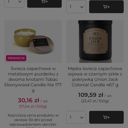
Ilość produktów
Ilość produktów
PROMOCJA
Świeca zapachowa w
Męska świeca zapachowa
metalowym puzderku z
sojowa w czarnym szkle z
dwoma knotami Tobac
pokrywką Union Jack
Ebonywood Candle-lite 177
Colonial Candle 467 g
g
109,59 zł
/
szt.
30,16 zł
(23,47 zł / 100g
)
/
szt.
(17,04 zł / 100g
)
Najniższa cena produktu w
Ilość produktów
okresie 30 dni przed
wprowadzeniem obniżki: