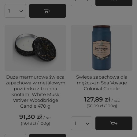
Ilość produktów
Ilość produktów
Duża marmurowa świeca
Świeca zapachowa dla
zapachowa w metalowym
mężczyzn Sea Voyage
puzderku z trzema
Colonial Candle
knotami White Musk
127,89 zł
Vetiver Woodbridge
/
szt.
Candle 470 g
(30,09 zł / 100g
)
91,30 zł
/
szt.
(19,43 zł / 100g
)
Ilość produktów