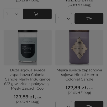
(20,53 zł / 100g
)
/
szt.
(24,89 zł / 100g
)
Ilość produktów
Ilość produktów
Duża sojowa świeca
Męska świeca zapachowa
zapachowa Colonial
sojowa Hinoki Hemp
Candle Manly Indulgence
Colonial Candle
623 g w szkle z pokrywką -
127,89 zł
Męski Zapach Cool
/
szt.
(20,53 zł / 100g
)
127,89 zł
/
szt.
(20,53 zł / 100g
)