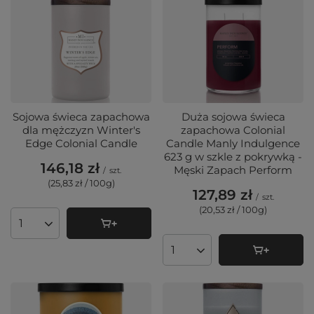
Sojowa świeca zapachowa
Duża sojowa świeca
dla mężczyzn Winter's
zapachowa Colonial
Edge Colonial Candle
Candle Manly Indulgence
623 g w szkle z pokrywką -
146,18 zł
Męski Zapach Perform
/
szt.
(25,83 zł / 100g
)
127,89 zł
/
szt.
(20,53 zł / 100g
)
Ilość produktów
Ilość produktów