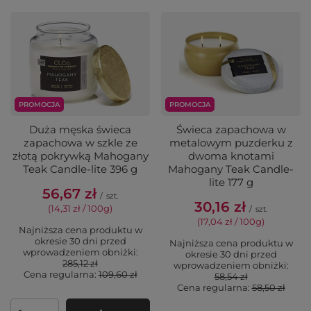
PROMOCJA
PROMOCJA
Duża męska świeca
Świeca zapachowa w
zapachowa w szkle ze
metalowym puzderku z
złotą pokrywką Mahogany
dwoma knotami
Teak Candle-lite 396 g
Mahogany Teak Candle-
lite 177 g
56,67 zł
/
szt.
30,16 zł
(14,31 zł / 100g
)
/
szt.
(17,04 zł / 100g
)
Najniższa cena produktu w
okresie 30 dni przed
Najniższa cena produktu w
wprowadzeniem obniżki:
okresie 30 dni przed
285,12 zł
wprowadzeniem obniżki:
Cena regularna:
109,60 zł
58,54 zł
Cena regularna:
58,50 zł