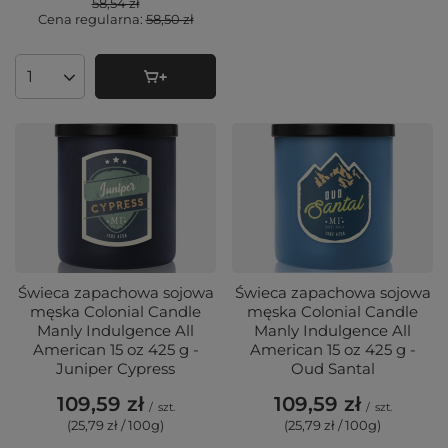
58,54 zł
Cena regularna:
58,50 zł
Ilość produktów
Świeca zapachowa sojowa
Świeca zapachowa sojowa
męska Colonial Candle
męska Colonial Candle
Manly Indulgence All
Manly Indulgence All
American 15 oz 425 g -
American 15 oz 425 g -
Juniper Cypress
Oud Santal
109,59 zł
109,59 zł
/
szt.
/
szt.
(25,79 zł / 100g
)
(25,79 zł / 100g
)