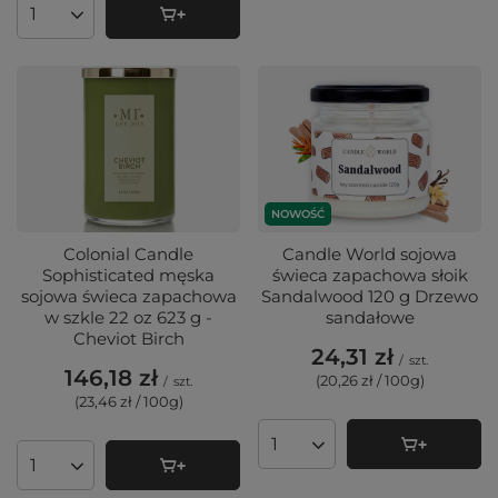
Ilość produktów
NOWOŚĆ
Colonial Candle
Candle World sojowa
Sophisticated męska
świeca zapachowa słoik
sojowa świeca zapachowa
Sandalwood 120 g Drzewo
w szkle 22 oz 623 g -
sandałowe
Cheviot Birch
24,31 zł
/
szt.
146,18 zł
(20,26 zł / 100g
)
/
szt.
(23,46 zł / 100g
)
Ilość produktów
Ilość produktów