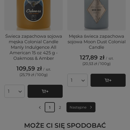
Świeca zapachowa sojowa
Męska świeca zapachowa
męska Colonial Candle
sojowa Moon Dust Colonial
Manly Indulgence All
Candle
American 15 oz 425 g -
127,89 zł
Oakmoss & Amber
/
szt.
(20,53 zł / 100g
)
109,59 zł
/
szt.
(25,79 zł / 100g
)
Ilość produktów
Ilość produktów
1
2
Następne
MOŻE CI SIĘ SPODOBAĆ