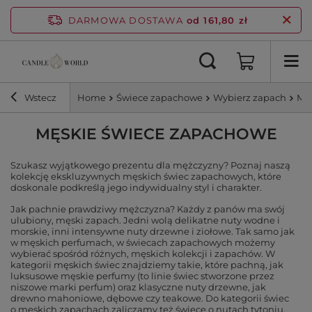
DARMOWA DOSTAWA
od 161,80 zł
Wstecz
Home
Świece zapachowe
Wybierz zapach
Mę
MĘSKIE ŚWIECE ZAPACHOWE
Szukasz wyjątkowego prezentu dla mężczyzny? Poznaj naszą
kolekcję ekskluzywnych męskich świec zapachowych, które
doskonale podkreślą jego indywidualny styl i charakter.
Jak pachnie prawdziwy mężczyzna? Każdy z panów ma swój
ulubiony, męski zapach. Jedni wolą delikatne nuty wodne i
morskie, inni intensywne nuty drzewne i ziołowe. Tak samo jak
w męskich perfumach, w świecach zapachowych możemy
wybierać spośród różnych, męskich kolekcji i zapachów. W
kategorii męskich świec znajdziemy takie, które pachną, jak
luksusowe męskie perfumy (to linie świec stworzone przez
niszowe marki perfum) oraz klasyczne nuty drzewne, jak
drewno mahoniowe, dębowe czy teakowe. Do kategorii świec
o męskich zapachach zaliczamy też świece o nutach tytoniu,