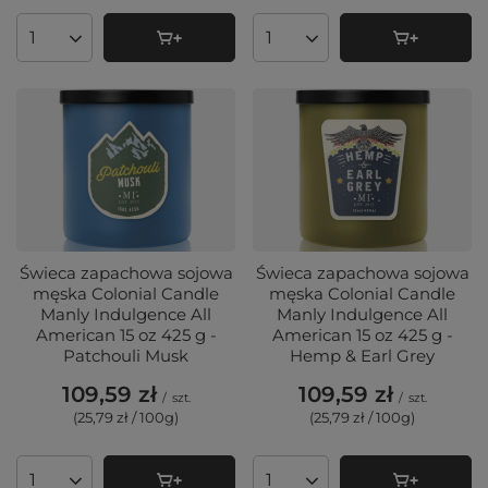
Ilość produktów
Ilość produktów
Świeca zapachowa sojowa
Świeca zapachowa sojowa
męska Colonial Candle
męska Colonial Candle
Manly Indulgence All
Manly Indulgence All
American 15 oz 425 g -
American 15 oz 425 g -
Patchouli Musk
Hemp & Earl Grey
109,59 zł
109,59 zł
/
szt.
/
szt.
(25,79 zł / 100g
)
(25,79 zł / 100g
)