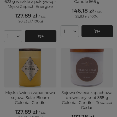
623 g w szkle z pokrywką -
Candle 566 g
Męski Zapach Energize
146,18 zł
/
szt.
127,89 zł
(25,83 zł / 100g
)
/
szt.
(20,53 zł / 100g
)
Ilość produktów
Ilość produktów
Męska świeca zapachowa
Sojowa świeca zapachowa
sojowa Solar Bloom
drewniany knot 368 g
Colonial Candle
Colonial Candle - Tobacco
Cedar
127,89 zł
/
szt.
102,28 zł