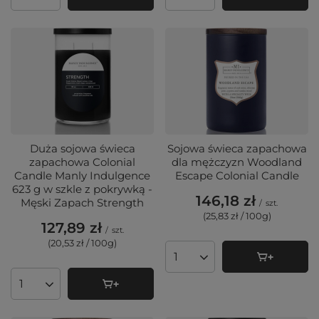
Ilość produktów
Ilość produktów
Duża sojowa świeca
Sojowa świeca zapachowa
zapachowa Colonial
dla mężczyzn Woodland
Candle Manly Indulgence
Escape Colonial Candle
623 g w szkle z pokrywką -
146,18 zł
Męski Zapach Strength
/
szt.
(25,83 zł / 100g
)
127,89 zł
/
szt.
(20,53 zł / 100g
)
Ilość produktów
Ilość produktów