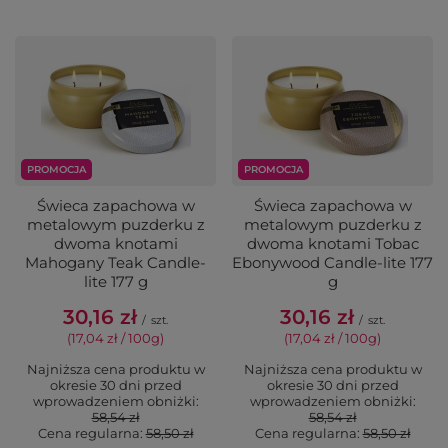
PROMOCJA
PROMOCJA
Świeca zapachowa w
Świeca zapachowa w
metalowym puzderku z
metalowym puzderku z
dwoma knotami
dwoma knotami Tobac
Mahogany Teak Candle-
Ebonywood Candle-lite 177
lite 177 g
g
30,16 zł
30,16 zł
/
szt.
/
szt.
(17,04 zł / 100g)
(17,04 zł / 100g)
Najniższa cena produktu w
Najniższa cena produktu w
okresie 30 dni przed
okresie 30 dni przed
wprowadzeniem obniżki:
wprowadzeniem obniżki:
58,54 zł
58,54 zł
Cena regularna:
58,50 zł
Cena regularna:
58,50 zł