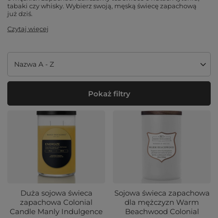
tabaki czy whisky. Wybierz swoją, męską świecę zapachową
już dziś.
Czytaj więcej
Zmień sortowanie
Nazwa A - Z
Pokaż filtry
Duża sojowa świeca
Sojowa świeca zapachowa
zapachowa Colonial
dla mężczyzn Warm
Candle Manly Indulgence
Beachwood Colonial