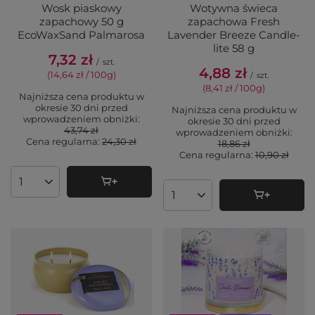
Wosk piaskowy
Wotywna świeca
zapachowy 50 g
zapachowa Fresh
EcoWaxSand Palmarosa
Lavender Breeze Candle-
lite 58 g
7,32 zł
/
szt.
4,88 zł
(14,64 zł / 100g
)
/
szt.
(8,41 zł / 100g
)
Najniższa cena produktu w
okresie 30 dni przed
Najniższa cena produktu w
wprowadzeniem obniżki:
okresie 30 dni przed
43,74 zł
wprowadzeniem obniżki:
Cena regularna:
24,30 zł
18,86 zł
Cena regularna:
10,90 zł
Ilość produktów
Ilość produktów