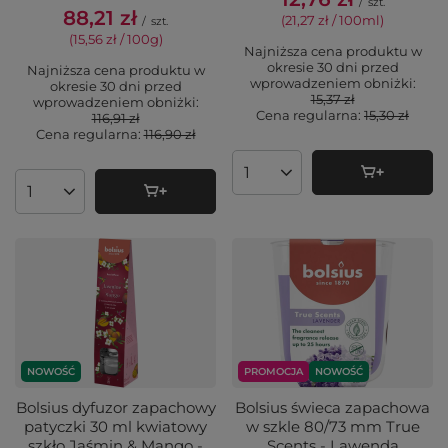
/
szt.
88,21 zł
(21,27 zł / 100ml
)
/
szt.
(15,56 zł / 100g
)
Najniższa cena produktu w
okresie 30 dni przed
Najniższa cena produktu w
wprowadzeniem obniżki:
okresie 30 dni przed
15,37 zł
wprowadzeniem obniżki:
Cena regularna:
15,30 zł
116,91 zł
Cena regularna:
116,90 zł
Ilość produktów
Ilość produktów
NOWOŚĆ
PROMOCJA
NOWOŚĆ
Bolsius dyfuzor zapachowy
Bolsius świeca zapachowa
patyczki 30 ml kwiatowy
w szkle 80/73 mm True
szkło Jaśmin & Mango -
Scents - Lawenda