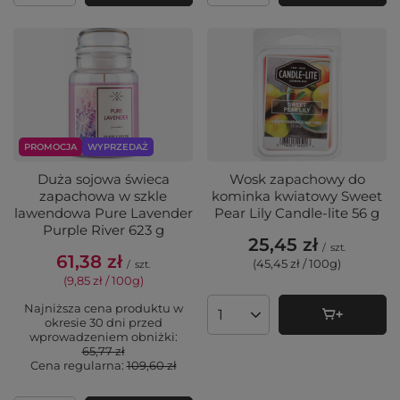
PROMOCJA
WYPRZEDAŻ
Duża sojowa świeca
Wosk zapachowy do
zapachowa w szkle
kominka kwiatowy Sweet
lawendowa Pure Lavender
Pear Lily Candle-lite 56 g
Purple River 623 g
25,45 zł
/
szt.
61,38 zł
(45,45 zł / 100g
)
/
szt.
(9,85 zł / 100g
)
Najniższa cena produktu w
Ilość produktów
okresie 30 dni przed
wprowadzeniem obniżki:
65,77 zł
Cena regularna:
109,60 zł