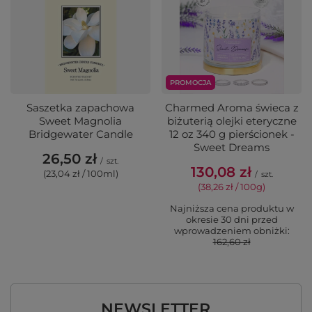
PROMOCJA
Saszetka zapachowa
Charmed Aroma świeca z
Sweet Magnolia
biżuterią olejki eteryczne
Bridgewater Candle
12 oz 340 g pierścionek -
Sweet Dreams
26,50 zł
/
szt.
130,08 zł
(23,04 zł / 100ml)
/
szt.
(38,26 zł / 100g)
Najniższa cena produktu w
okresie 30 dni przed
wprowadzeniem obniżki:
162,60 zł
NEWSLETTER