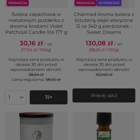
PROMOCJA
PROMOCJA
WYPRZEDAŻ
Świeca zapachowa w
Charmed Aroma świeca z
metalowym puzderku z
biżuterią olejki eteryczne
dwoma knotami Violet
12 oz 340 g pierścionek -
Patchouli Candle-lite 177 g
Sweet Dreams
30,16 zł
130,08 zł
/
szt.
/
szt.
(17,04 zł / 100g
)
(38,26 zł / 100g
)
Najniższa cena produktu w
Najniższa cena produktu w
okresie 30 dni przed
okresie 30 dni przed
wprowadzeniem obniżki:
wprowadzeniem obniżki:
58,54 zł
162,60 zł
Cena regularna:
58,50 zł
Więcej opcji
Ilość produktów