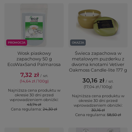
PROMOCJA
OKAZJA
Wosk piaskowy
Świeca zapachowa w
zapachowy 50 g
metalowym puzderku z
EcoWaxSand Palmarosa
dwoma knotami Vetiver
Oakmoss Candle-lite 177 g
7,32 zł
/
szt.
30,16 zł
(14,64 zł / 100g)
/
szt.
(17,04 zł / 100g)
Najniższa cena produktu w
okresie 30 dni przed
Najniższa cena produktu w
wprowadzeniem obniżki:
okresie 30 dni przed
43,74 zł
wprowadzeniem obniżki:
Cena regularna:
24,30 zł
30,16 zł
Cena regularna:
58,50 zł