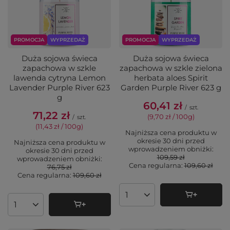
PROMOCJA
WYPRZEDAŻ
PROMOCJA
WYPRZEDAŻ
Duża sojowa świeca
Duża sojowa świeca
zapachowa w szkle
zapachowa w szkle zielona
lawenda cytryna Lemon
herbata aloes Spirit
Lavender Purple River 623
Garden Purple River 623 g
g
60,41 zł
/
szt.
71,22 zł
(9,70 zł / 100g
)
/
szt.
(11,43 zł / 100g
)
Najniższa cena produktu w
okresie 30 dni przed
Najniższa cena produktu w
wprowadzeniem obniżki:
okresie 30 dni przed
109,59 zł
wprowadzeniem obniżki:
Cena regularna:
109,60 zł
76,75 zł
Cena regularna:
109,60 zł
Ilość produktów
Ilość produktów