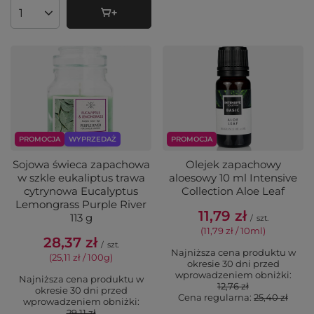
Ilość produktów
PROMOCJA
WYPRZEDAŻ
PROMOCJA
Sojowa świeca zapachowa
Olejek zapachowy
w szkle eukaliptus trawa
aloesowy 10 ml Intensive
cytrynowa Eucalyptus
Collection Aloe Leaf
Lemongrass Purple River
11,79 zł
113 g
/
szt.
(11,79 zł / 10ml
)
28,37 zł
/
szt.
Najniższa cena produktu w
(25,11 zł / 100g
)
okresie 30 dni przed
wprowadzeniem obniżki:
Najniższa cena produktu w
12,76 zł
okresie 30 dni przed
Cena regularna:
25,40 zł
wprowadzeniem obniżki:
29,11 zł