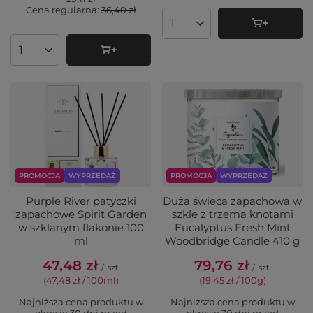
Cena regularna:
36,40 zł
Ilość produktów
Ilość produktów
PROMOCJA
WYPRZEDAŻ
PROMOCJA
WYPRZEDAŻ
Purple River patyczki
Duża świeca zapachowa w
zapachowe Spirit Garden
szkle z trzema knotami
w szklanym flakonie 100
Eucalyptus Fresh Mint
ml
Woodbridge Candle 410 g
47,48 zł
79,76 zł
/
szt.
/
szt.
(47,48 zł / 100ml
)
(19,45 zł / 100g
)
Najniższa cena produktu w
Najniższa cena produktu w
okresie 30 dni przed
okresie 30 dni przed