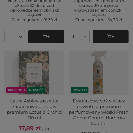
Najniższa cena produktu w
Najniższa cena produktu w
okresie 30 dni przed
okresie 30 dni przed
wprowadzeniem obniżki:
wprowadzeniem obniżki:
73,01 zł
38,29 zł
Cena regularna:
91,30 zł
Cena regularna:
54,70 zł
Ilość produktów
Ilość produktów
PROMOCJA
NOWOŚĆ
NOWOŚĆ
Laura Ashley saszetka
Dwufazowy odświeżacz
zapachowa do szafy
powietrza premium
premium Lotus & Orchid
perfumowany włoski Fresh
110 ml
Odour Control Horomia
500 ml
17,89 zł
/
szt.