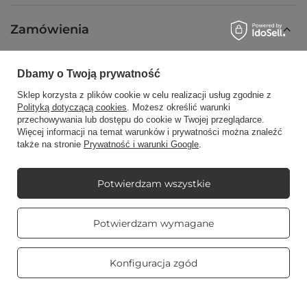
Zamówienia
Status zamówienia
Dbamy o Twoją prywatność
Śledzenie przesyłki
Sklep korzysta z plików cookie w celu realizacji usług zgodnie z
Chcę zareklamować produkt
Polityką dotyczącą cookies
. Możesz określić warunki
przechowywania lub dostępu do cookie w Twojej przeglądarce.
Chcę zwrócić produkt
Więcej informacji na temat warunków i prywatności można znaleźć
także na stronie
Prywatność i warunki Google
.
Chcę wymienić towar
Kontakt
Potwierdzam wszystkie
Prawdziwe
Potwierdzam wymagane
Konto
opinie klientów
4.8
/ 5.0
469 opinii
Konfiguracja zgód
Regulaminy