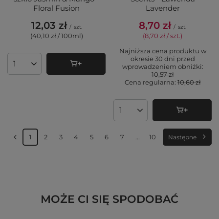
Floral Fusion
Lavender
12,03 zł
8,70 zł
/
szt.
/
szt.
(40,10 zł / 100ml
)
(8,70 zł / szt.
)
Najniższa cena produktu w
okresie 30 dni przed
wprowadzeniem obniżki:
Ilość produktów
10,57 zł
Cena regularna:
10,60 zł
Ilość produktów
1
2
3
4
5
6
7
...
10
Następne
MOŻE CI SIĘ SPODOBAĆ