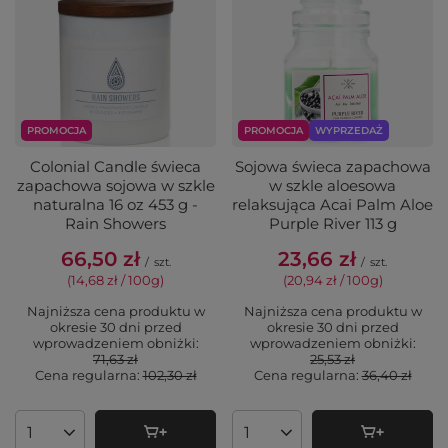
PROMOCJA
PROMOCJA
WYPRZEDAŻ
Colonial Candle świeca
Sojowa świeca zapachowa
zapachowa sojowa w szkle
w szkle aloesowa
naturalna 16 oz 453 g -
relaksująca Acai Palm Aloe
Rain Showers
Purple River 113 g
66,50 zł
23,66 zł
/
szt.
/
szt.
(14,68 zł / 100g
)
(20,94 zł / 100g
)
Najniższa cena produktu w
Najniższa cena produktu w
okresie 30 dni przed
okresie 30 dni przed
wprowadzeniem obniżki:
wprowadzeniem obniżki:
71,63 zł
25,53 zł
Cena regularna:
102,30 zł
Cena regularna:
36,40 zł
Ilość produktów
Ilość produktów