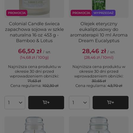
PROMOCJA
PROMOCJA
WYPRZEDAŻ
Colonial Candle świeca
Olejek eteryczny
zapachowa sojowa w szkle
eukaliptusowy do
naturalna 16 oz 453 g -
aromaterapii 10 ml Aroma
Bamboo & Lotus
Dream Eucalyptus
66,50 zł
28,46 zł
/
szt.
/
szt.
(14,68 zł / 100g
)
(28,46 zł / 10ml
)
Najniższa cena produktu w
Najniższa cena produktu w
okresie 30 dni przed
okresie 30 dni przed
wprowadzeniem obniżki:
wprowadzeniem obniżki:
71,63 zł
30,65 zł
Cena regularna:
102,30 zł
Cena regularna:
43,70 zł
Ilość produktów
Ilość produktów