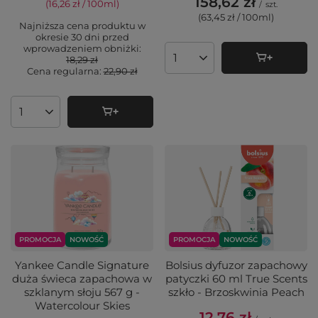
158,62 zł
(16,26 zł / 100ml
)
/
szt.
(63,45 zł / 100ml
)
Najniższa cena produktu w
okresie 30 dni przed
wprowadzeniem obniżki:
18,29 zł
Ilość produktów
Cena regularna:
22,90 zł
Ilość produktów
PROMOCJA
NOWOŚĆ
PROMOCJA
NOWOŚĆ
Yankee Candle Signature
Bolsius dyfuzor zapachowy
duża świeca zapachowa w
patyczki 60 ml True Scents
szklanym słoju 567 g -
szkło - Brzoskwinia Peach
Watercolour Skies
12,76 zł