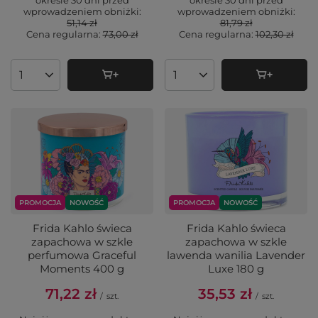
wprowadzeniem obniżki:
wprowadzeniem obniżki:
51,14 zł
81,79 zł
Cena regularna:
73,00 zł
Cena regularna:
102,30 zł
Ilość produktów
Ilość produktów
PROMOCJA
NOWOŚĆ
PROMOCJA
NOWOŚĆ
Frida Kahlo świeca
Frida Kahlo świeca
zapachowa w szkle
zapachowa w szkle
perfumowa Graceful
lawenda wanilia Lavender
Moments 400 g
Luxe 180 g
71,22 zł
35,53 zł
/
szt.
/
szt.