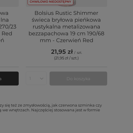
CHWILOWO NIEDOSTĘPNY
łowa
Bolsius Rustic Shimmer
alna
świeca bryłowa pieńkowa
270/23
rustykalna metalizowana
e Red
bezzapachowa 19 cm 190/68
eń
mm - Czerwień Red
21,95 zł
/
szt.
(21,95 zł / szt.
)
a
Do koszyka
Ilość produktów
y się też ze zmysłowością, jak czerwona szminka czy
we wnętrzach. Najczęściej stosowana jest w formie