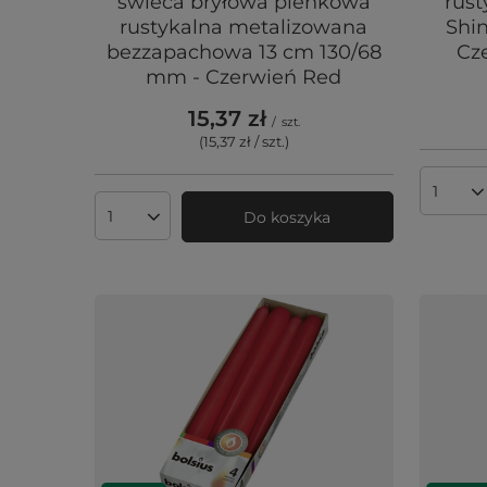
świeca bryłowa pieńkowa
rust
rustykalna metalizowana
Shi
bezzapachowa 13 cm 130/68
Cz
mm - Czerwień Red
15,37 zł
/
szt.
(15,37 zł / szt.
)
Ilość 
Do koszyka
Ilość produktów