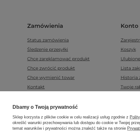
Zamówienia
Konto
Status zamówienia
Zarejestr
Śledzenie przesyłki
Koszyk
Chcę zareklamować produkt
Ulubion
Chcę zwrócić produkt
Lista za
Chcę wymienić towar
Historia
Kontakt
Twoje ra
Newslett
Prawdziwe
Dbamy o Twoją prywatność
opinie klientów
4.8
/ 5.0
Sklep korzysta z plików cookie w celu realizacji usług zgodnie z
Polit
Informacje
Świec
określić warunki przechowywania lub dostępu do cookie w Twojej przeg
469 opinii
temat warunków i prywatności można znaleźć także na stronie
Prywat
Blog Candle World
Świece 