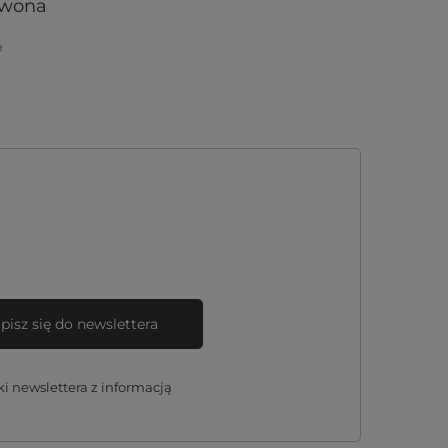
rwona
e
pisz się do newslettera
 newslettera z informacją