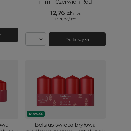
mm - Czerwień Red
12,76 zł
/
szt.
(12,76 zł / szt.
)
a
Do koszyka
Ilość produktów
NOWOŚĆ
łowa
Bolsius świeca bryłowa