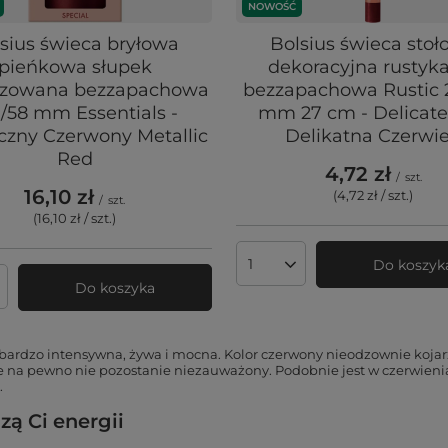
NOWOŚĆ
sius świeca bryłowa
Bolsius świeca sto
pieńkowa słupek
dekoracyjna rustyk
izowana bezzapachowa
bezzapachowa Rustic 
/58 mm Essentials -
mm 27 cm - Delicat
czny Czerwony Metallic
Delikatna Czerwi
Red
4,72 zł
/
szt.
16,10 zł
(4,72 zł / szt.
)
/
szt.
(16,10 zł / szt.
)
Do koszyk
Ilość produktów
Do koszyka
produktów
bardzo intensywna, żywa i mocna. Kolor czerwony nieodzownie kojarz
na pewno nie pozostanie niezauważony. Podobnie jest w czerwienią 
.
ą Ci energii