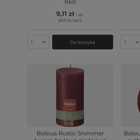
Red
9,11 zł
/
szt.
(9,11 zł / szt.
)
Do koszyka
Ilość produktów
Ilość 
Bolsius Rustic Shimmer
Bolsi