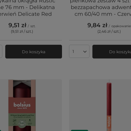
ykalna okrągła Rustic
pieńkowa zestaw 4 szt
ne 76 mm - Delikatna
bezzapachowa adwen
erwień Delicate Red
cm 60/40 mm - Cze
9,51 zł
9,84 zł
/
szt.
/
opakowanie
(9,51 zł / szt.
)
(2,46 zł / szt.
)
Do koszyka
Do koszyk
produktów
Ilość produktów