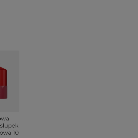
łowa
 słupek
owa 10