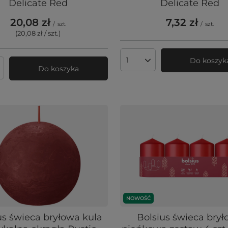
Delicate Red
Delicate Red
20,08 zł
7,32 zł
/
szt.
/
szt.
(20,08 zł / szt.
)
Do koszyk
Ilość produktów
Do koszyka
produktów
NOWOŚĆ
us świeca bryłowa kula
Bolsius świeca bry