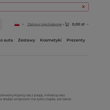
0,00 zł
Zaloguj się
Ulubione
o auta
Zestawy
Kosmetyki
Prezenty
erwony kojarzy się z pasją, miłością oraz
dodać wnętrzom nie tylko ciepła, ale także