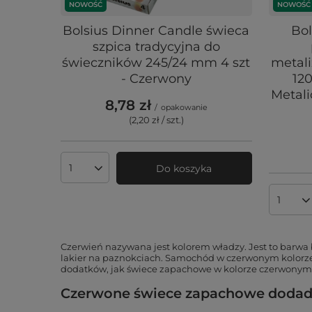
NOWOŚĆ
NOWOŚĆ
Bolsius Dinner Candle świeca
Bol
szpica tradycyjna do
świeczników 245/24 mm 4 szt
metal
- Czerwony
120
Metali
8,78 zł
/
opakowanie
(2,20 zł / szt.
)
Do koszyka
Ilość produktów
Ilość 
Czerwień nazywana jest kolorem władzy. Jest to barwa 
lakier na paznokciach. Samochód w czerwonym kolorze 
dodatków, jak świece zapachowe w kolorze czerwonym
Czerwone świece zapachowe dodadz