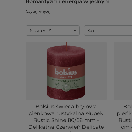
Romantyzm i energia w jednym
Czytaj więcej
Zmień sortowanie
Nazwa A - Z
Kolor
Bolsius świeca bryłowa
Bol
pieńkowa rustykalna słupek
pieńk
Rustic Shine 80/68 mm -
Rust
Delikatna Czerwień Delicate
cm 