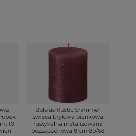
łowa
Bolsius Rustic Shimmer
słupek
świeca bryłowa pieńkowa
mm 10
rustykalna metalizowana
wień
bezzapachowa 8 cm 80/68