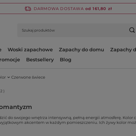
DARMOWA DOSTAWA
od 161,80 zł
e
Woski zapachowe
Zapachy do domu
Zapachy d
romocje
Bestsellery
Blog
lor
Czerwone świece
12
)
 romantyzm
zić do swojego wnętrza intensywną, pełną energii atmosferę. Kolor cz
 wyjątkowym akcentem w każdym pomieszczeniu. Ich żywy kolor może 