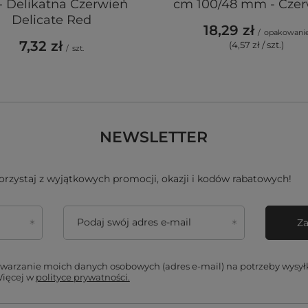
- Delikatna Czerwień
cm 100/48 mm - Cze
Delicate Red
18,29 zł
/
opakowani
7,32 zł
(4,57 zł / szt.)
/
szt.
NEWSLETTER
skorzystaj z wyjątkowych promocji, okazji i kodów rabatowych!
Podaj swój adres e-mail
Za
arzanie moich danych osobowych (adres e-mail) na potrzeby wysyłki
Więcej w
polityce prywatności.