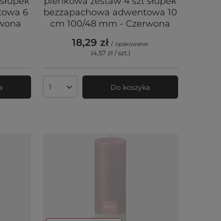
 słupek
pieńkowa zestaw 4 szt słupek
towa 6
bezzapachowa adwentowa 10
rwona
cm 100/48 mm - Czerwona
18,29 zł
/
opakowanie
(4,57 zł / szt.
)
a
Do koszyka
Ilość produktów