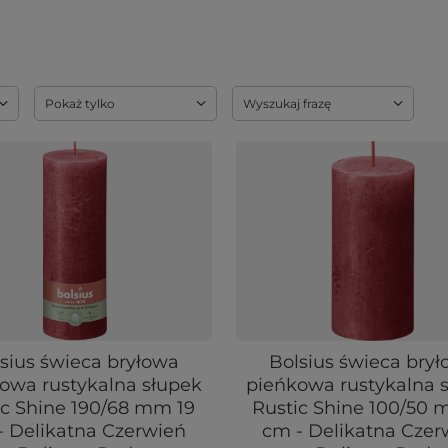
Pokaż tylko
Wyszukaj frazę
sius świeca bryłowa
Bolsius świeca bry
owa rustykalna słupek
pieńkowa rustykalna 
ic Shine 190/68 mm 19
Rustic Shine 100/50 
- Delikatna Czerwień
cm - Delikatna Czer