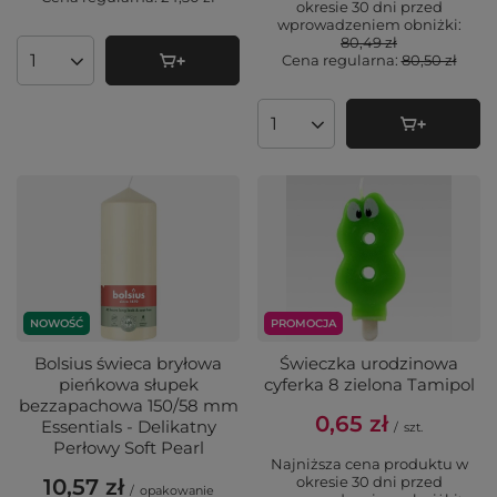
okresie 30 dni przed
wprowadzeniem obniżki:
80,49 zł
Cena regularna:
80,50 zł
Ilość produktów
Ilość produktów
PROMOCJA
NOWOŚĆ
Świeczka urodzinowa
Bolsius świeca bryłowa
cyferka 8 zielona Tamipol
pieńkowa słupek
bezzapachowa 150/58 mm
0,65 zł
Essentials - Delikatny
/
szt.
Perłowy Soft Pearl
Najniższa cena produktu w
okresie 30 dni przed
10,57 zł
/
opakowanie