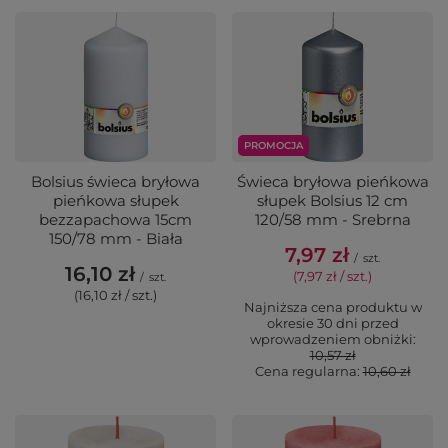
PROMOCJA
Bolsius świeca bryłowa
Świeca bryłowa pieńkowa
pieńkowa słupek
słupek Bolsius 12 cm
bezzapachowa 15cm
120/58 mm - Srebrna
150/78 mm - Biała
7,97 zł
/
szt.
16,10 zł
(7,97 zł / szt.)
/
szt.
(16,10 zł / szt.)
Najniższa cena produktu w
okresie 30 dni przed
wprowadzeniem obniżki:
10,57 zł
Cena regularna:
10,60 zł