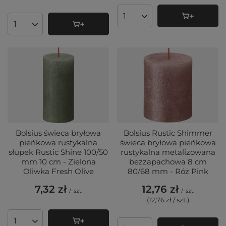
Ilość produktów
Ilość produktów
Bolsius świeca bryłowa
Bolsius Rustic Shimmer
pieńkowa rustykalna
świeca bryłowa pieńkowa
słupek Rustic Shine 100/50
rustykalna metalizowana
mm 10 cm - Zielona
bezzapachowa 8 cm
Oliwka Fresh Olive
80/68 mm - Róż Pink
7,32 zł
12,76 zł
/
szt.
/
szt.
(12,76 zł / szt.
)
Ilość produktów