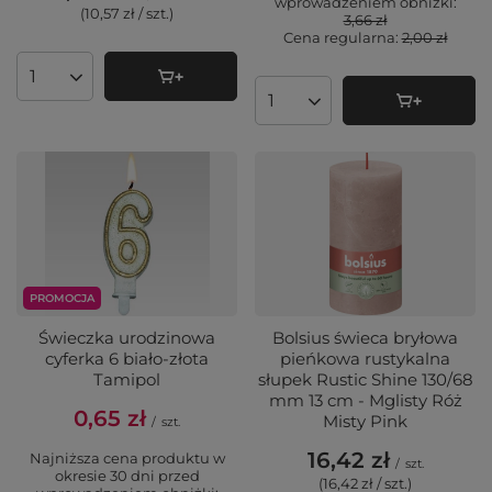
wprowadzeniem obniżki:
(10,57 zł / szt.
)
3,66 zł
Cena regularna:
2,00 zł
Ilość produktów
Ilość produktów
PROMOCJA
Świeczka urodzinowa
Bolsius świeca bryłowa
cyferka 6 biało-złota
pieńkowa rustykalna
Tamipol
słupek Rustic Shine 130/68
mm 13 cm - Mglisty Róż
0,65 zł
Misty Pink
/
szt.
16,42 zł
Najniższa cena produktu w
/
szt.
okresie 30 dni przed
(16,42 zł / szt.
)