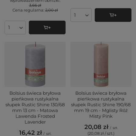
wprowadzeniem obniżki:
3,66 zł
Cena regularna:
2,00 zł
Ilość produktów
Ilość produktów
Bolsius świeca bryłowa
Bolsius świeca bryłowa
pieńkowa rustykalna
pieńkowa rustykalna
słupek Rustic Shine 130/68
słupek Rustic Shine 190/68
mm 13 cm - Matowa
mm 19 cm - Mglisty Róż
Lawenda Frosted
Misty Pink
Lavender
20,08 zł
/
szt.
16,42 zł
(20,08 zł / szt.
)
/
szt.