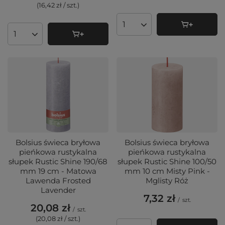
(16,42 zł / szt.
)
Ilość produktów
Ilość produktów
Bolsius świeca bryłowa
Bolsius świeca bryłowa
pieńkowa rustykalna
pieńkowa rustykalna
słupek Rustic Shine 190/68
słupek Rustic Shine 100/50
mm 19 cm - Matowa
mm 10 cm Misty Pink -
Lawenda Frosted
Mglisty Róż
Lavender
7,32 zł
/
szt.
20,08 zł
/
szt.
(20,08 zł / szt.
)