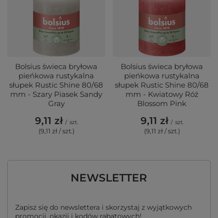
Bolsius świeca bryłowa
Bolsius świeca bryłowa
pieńkowa rustykalna
pieńkowa rustykalna
słupek Rustic Shine 80/68
słupek Rustic Shine 80/68
mm - Szary Piasek Sandy
mm - Kwiatowy Róż
Gray
Blossom Pink
9,11 zł
9,11 zł
/
szt.
/
szt.
(9,11 zł / szt.)
(9,11 zł / szt.)
NEWSLETTER
Zapisz się do newslettera i skorzystaj z wyjątkowych
promocji, okazji i kodów rabatowych!