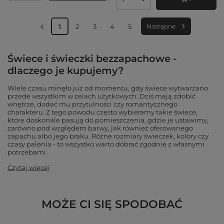
Ilość produktów
1
2
3
4
5
Następne
Świece i świeczki bezzapachowe -
dlaczego je kupujemy?
Wiele czasu minęło już od momentu, gdy świece wytwarzano
przede wszystkim w celach użytkowych. Dziś mają zdobić
wnętrze, dodać mu przytulności czy romantycznego
charakteru. Z tego powodu często wybieramy takie świece,
które doskonale pasują do pomieszczenia, gdzie je ustawimy,
zarówno pod względem barwy, jak również oferowanego
zapachu albo jego braku. Różne rozmiary świeczek, kolory czy
czasy palenia - to wszystko warto dobrać zgodnie z własnymi
potrzebami.
Czytaj więcej
MOŻE CI SIĘ SPODOBAĆ