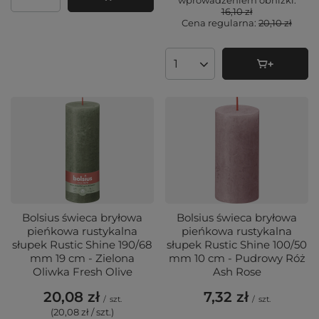
wprowadzeniem obniżki:
Ilość produktów
16,10 zł
Cena regularna:
20,10 zł
Ilość produktów
Bolsius świeca bryłowa
Bolsius świeca bryłowa
pieńkowa rustykalna
pieńkowa rustykalna
słupek Rustic Shine 190/68
słupek Rustic Shine 100/50
mm 19 cm - Zielona
mm 10 cm - Pudrowy Róż
Oliwka Fresh Olive
Ash Rose
20,08 zł
7,32 zł
/
szt.
/
szt.
(20,08 zł / szt.
)