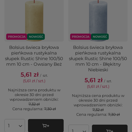
PROMOCJA
NOWOŚĆ
PROMOCJA
NOWOŚĆ
Bolsius świeca bryłowa
Bolsius świeca bryłowa
pieńkowa rustykalna
pieńkowa rustykalna
słupek Rustic Shine 100/50
słupek Rustic Shine 100/50
mm 10 cm - Owsiany Beż
mm 10 cm - Błękitny
Niebieski
5,61 zł
/
szt.
5,61 zł
(5,61 zł / szt.
)
/
szt.
(5,61 zł / szt.
)
Najniższa cena produktu w
okresie 30 dni przed
Najniższa cena produktu w
wprowadzeniem obniżki:
okresie 30 dni przed
7,32 zł
wprowadzeniem obniżki:
Cena regularna:
7,30 zł
7,32 zł
Cena regularna:
7,30 zł
Ilość produktów