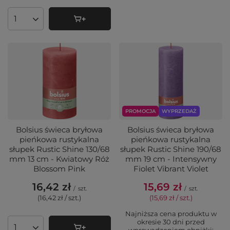
Ilość produktów
PROMOCJA
WYPRZEDAŻ
Bolsius świeca bryłowa
Bolsius świeca bryłowa
pieńkowa rustykalna
pieńkowa rustykalna
słupek Rustic Shine 130/68
słupek Rustic Shine 190/68
mm 13 cm - Kwiatowy Róż
mm 19 cm - Intensywny
Blossom Pink
Fiolet Vibrant Violet
16,42 zł
15,69 zł
/
szt.
/
szt.
(16,42 zł / szt.
)
(15,69 zł / szt.
)
Najniższa cena produktu w
okresie 30 dni przed