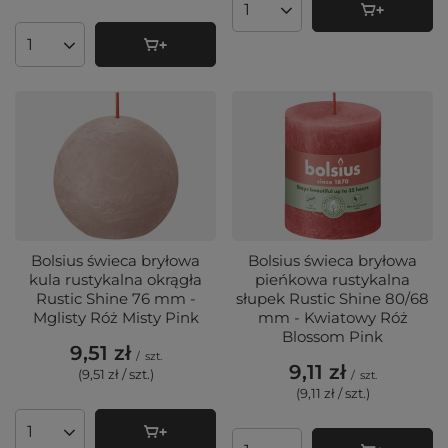
Ilość produktów
Ilość produktów
Bolsius świeca bryłowa
Bolsius świeca bryłowa
kula rustykalna okrągła
pieńkowa rustykalna
Rustic Shine 76 mm -
słupek Rustic Shine 80/68
Mglisty Róż Misty Pink
mm - Kwiatowy Róż
Blossom Pink
9,51 zł
/
szt.
9,11 zł
(9,51 zł / szt.
)
/
szt.
(9,11 zł / szt.
)
Ilość produktów