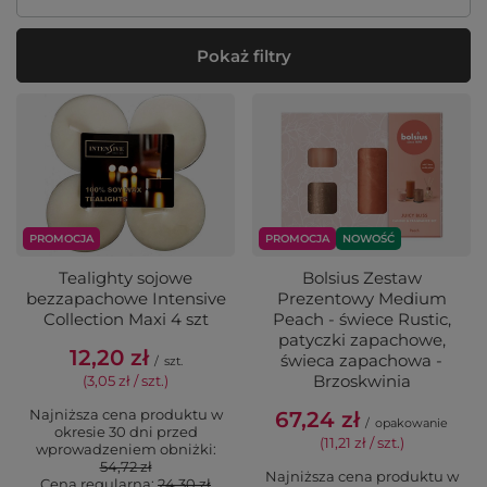
Pokaż filtry
PROMOCJA
PROMOCJA
NOWOŚĆ
Tealighty sojowe
Bolsius Zestaw
bezzapachowe Intensive
Prezentowy Medium
Collection Maxi 4 szt
Peach - świece Rustic,
patyczki zapachowe,
12,20 zł
świeca zapachowa -
/
szt.
Brzoskwinia
(3,05 zł / szt.
)
Najniższa cena produktu w
67,24 zł
/
opakowanie
okresie 30 dni przed
(11,21 zł / szt.
)
wprowadzeniem obniżki:
54,72 zł
Najniższa cena produktu w
Cena regularna:
24,30 zł