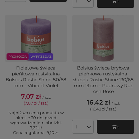
Ilość produktów
PROMOCJA
WYPRZEDAŻ
Fioletowa świeca
Bolsius świeca bryłowa
pieńkowa rustykalna
pieńkowa rustykalna
Bolsius Rustic Shine 80/68
słupek Rustic Shine 130/68
mm - Vibrant Violet
mm 13 cm - Pudrowy Róż
Ash Rose
7,07 zł
/
szt.
16,42 zł
(7,07 zł / szt.
)
/
szt.
(16,42 zł / szt.
)
Najniższa cena produktu w
okresie 30 dni przed
wprowadzeniem obniżki:
7,32 zł
Ilość produktów
Cena regularna:
9,10 zł