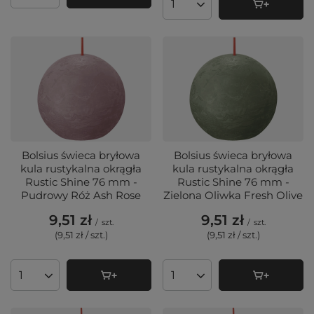
Ilość produktów
Bolsius świeca bryłowa
Bolsius świeca bryłowa
kula rustykalna okrągła
kula rustykalna okrągła
Rustic Shine 76 mm -
Rustic Shine 76 mm -
Pudrowy Róż Ash Rose
Zielona Oliwka Fresh Olive
9,51 zł
9,51 zł
/
szt.
/
szt.
(9,51 zł / szt.
)
(9,51 zł / szt.
)
Ilość produktów
Ilość produktów