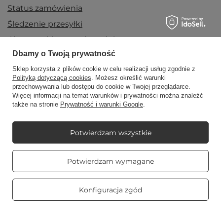
Status zamówienia
Śledzenie przesyłki
Chcę zareklamować produkt
Dbamy o Twoją prywatność
Chcę zwrócić produkt
Sklep korzysta z plików cookie w celu realizacji usług zgodnie z
Chcę wymienić towar
Polityką dotyczącą cookies
. Możesz określić warunki
Kontakt
przechowywania lub dostępu do cookie w Twojej przeglądarce.
Więcej informacji na temat warunków i prywatności można znaleźć
także na stronie
Prywatność i warunki Google
.
Konto
Potwierdzam wszystkie
Prawdziwe
Regulaminy
Potwierdzam wymagane
opinie klientów
4.8
/ 5.0
469 opinii
Konfiguracja zgód
Mój Candle World