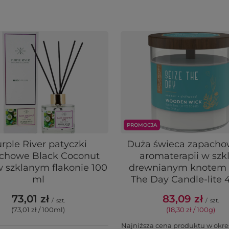
PROMOCJA
rple River patyczki
Duża świeca zapacho
chowe Black Coconut
aromaterapii w szkl
 szklanym flakonie 100
drewnianym knotem 
ml
The Day Candle-lite 
73,01 zł
83,09 zł
/
szt.
/
szt.
(73,01 zł / 100ml
)
(18,30 zł / 100g
)
Najniższa cena produktu w okre