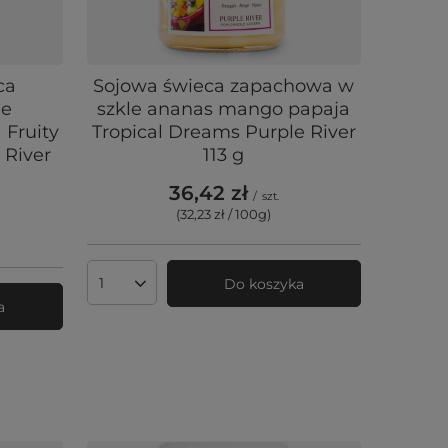
ca
Sojowa świeca zapachowa w
le
szkle ananas mango papaja
 Fruity
Tropical Dreams Purple River
 River
113 g
36,42 zł
/
szt.
(32,23 zł / 100g
)
Do koszyka
Ilość produktów
a