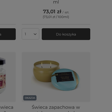
ml
73,01 zł
/
szt.
(73,01 zł / 100ml
)
a
Do koszyka
Ilość produktów
OKAZJA
świeca
Świeca zapachowa w