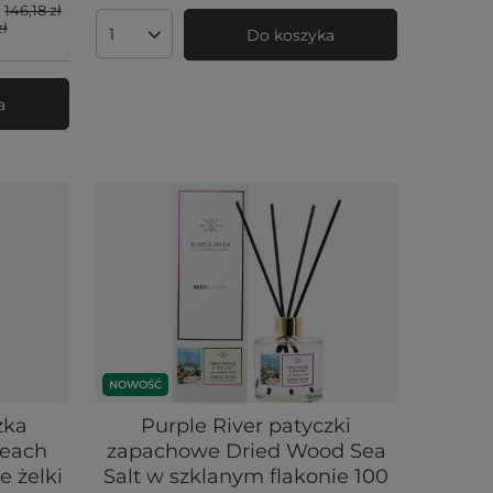
:
146,18 zł
zł
Do koszyka
Ilość produktów
a
NOWOŚĆ
zka
Purple River patyczki
Peach
zapachowe Dried Wood Sea
e żelki
Salt w szklanym flakonie 100