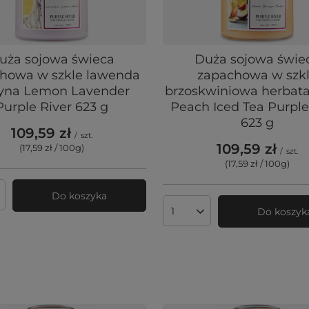
uża sojowa świeca
Duża sojowa świe
howa w szkle lawenda
zapachowa w szk
ryna Lemon Lavender
brzoskwiniowa herbata
Purple River 623 g
Peach Iced Tea Purple
623 g
109,59 zł
/
szt.
109,59 zł
(17,59 zł / 100g
)
/
szt.
(17,59 zł / 100g
)
Do koszyka
produktów
Do koszyk
Ilość produktów