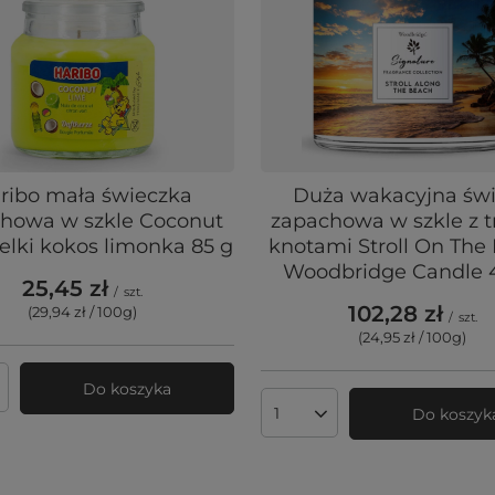
ribo mała świeczka
Duża wakacyjna św
howa w szkle Coconut
zapachowa w szkle z 
elki kokos limonka 85 g
knotami Stroll On The
Woodbridge Candle 
25,45 zł
/
szt.
102,28 zł
(29,94 zł / 100g
)
/
szt.
(24,95 zł / 100g
)
Do koszyka
produktów
Do koszyk
Ilość produktów