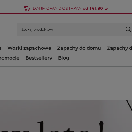
DARMOWA DOSTAWA
od 161,80 zł
e
Woski zapachowe
Zapachy do domu
Zapachy d
romocje
Bestsellery
Blog