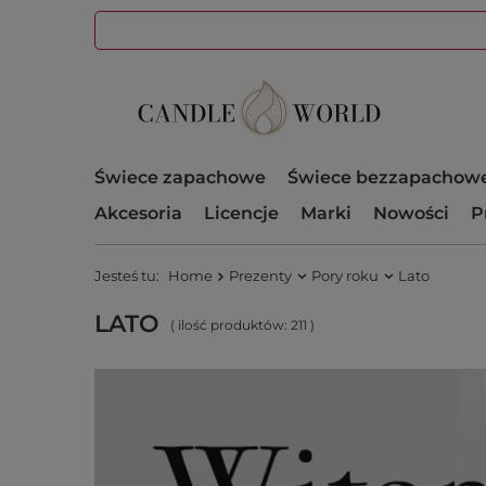
Świece zapachowe
Świece bezzapachow
Akcesoria
Licencje
Marki
Nowości
P
Jesteś tu:
Home
Prezenty
Pory roku
Lato
LATO
( ilość produktów:
211
)