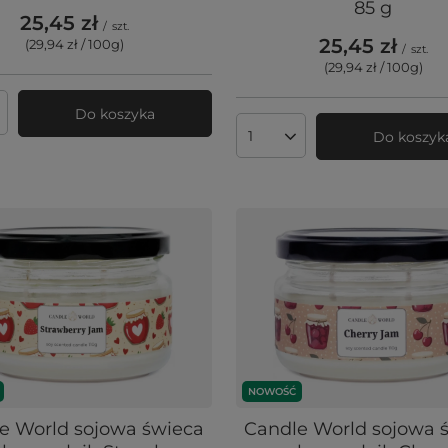
85 g
25,45 zł
/
szt.
25,45 zł
(29,94 zł / 100g
)
/
szt.
(29,94 zł / 100g
)
Do koszyka
produktów
Do koszyk
Ilość produktów
NOWOŚĆ
e World sojowa świeca
Candle World sojowa 