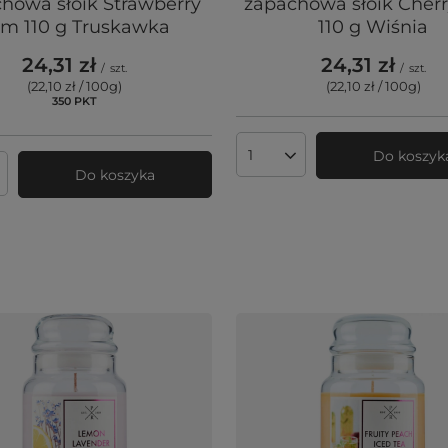
howa słoik Strawberry
zapachowa słoik Cher
m 110 g Truskawka
110 g Wiśnia
24,31 zł
24,31 zł
/
szt.
/
szt.
(22,10 zł / 100g
)
(22,10 zł / 100g
)
350
PKT
punktów
Do koszyk
Ilość produktów
Do koszyka
produktów