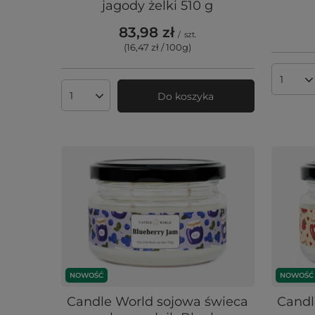
jagody żelki 510 g
83,98 zł
/
szt.
(16,47 zł / 100g
)
Ilość 
Do koszyka
Ilość produktów
NOWOŚĆ
NOWOŚĆ
Candle World sojowa świeca
Candl