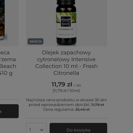
OKAZJA
ieca
Olejek zapachowy
trzema
cytronelowy Intensive
 Beach
Collection 10 ml - Fresh
410 g
Citronella
11,79 zł
/
szt.
(11,79 zł / 10ml
)
Najniższa cena produktu w okresie 30 dni
przed wprowadzeniem obniżki:
11,79 zł
Cena regularna:
25,40 zł
a
Do koszyka
Ilość produktów