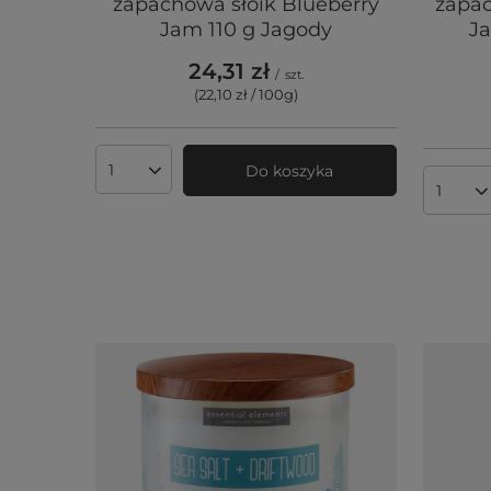
zapachowa słoik Blueberry
zapac
Jam 110 g Jagody
Ja
24,31 zł
/
szt.
(22,10 zł / 100g
)
Do koszyka
Ilość produktów
Ilość 