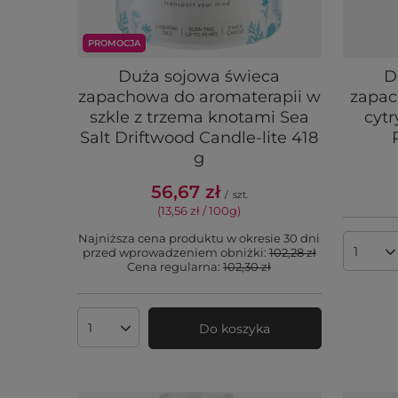
PROMOCJA
Duża sojowa świeca
D
zapachowa do aromaterapii w
zapac
szkle z trzema knotami Sea
cyt
Salt Driftwood Candle-lite 418
g
56,67 zł
/
szt.
(13,56 zł / 100g
)
Najniższa cena produktu w okresie 30 dni
przed wprowadzeniem obniżki:
102,28 zł
Ilość 
Cena regularna:
102,30 zł
Do koszyka
Ilość produktów