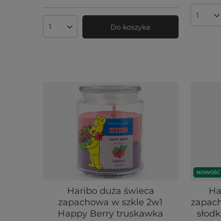
Ilość 
Do koszyka
Ilość produktów
NOWOŚĆ
Haribo duża świeca
Ha
zapachowa w szkle 2w1
zapach
Happy Berry truskawka
słodk