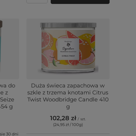
wa do
Duża świeca zapachowa w
e z
szkle z trzema knotami Citrus
Seize
Twist Woodbridge Candle 410
454 g
g
102,28 zł
/
szt.
(24,95 zł / 100g
)
sie 30 dni