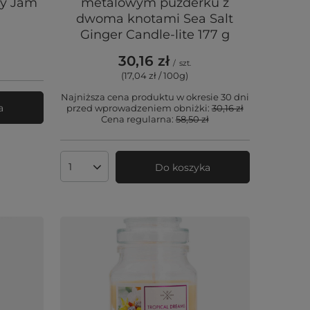
ry Jam
metalowym puzderku z
dwoma knotami Sea Salt
Ginger Candle-lite 177 g
30,16 zł
/
szt.
(17,04 zł / 100g
)
Najniższa cena produktu w okresie 30 dni
a
przed wprowadzeniem obniżki:
30,16 zł
Cena regularna:
58,50 zł
Do koszyka
Ilość produktów