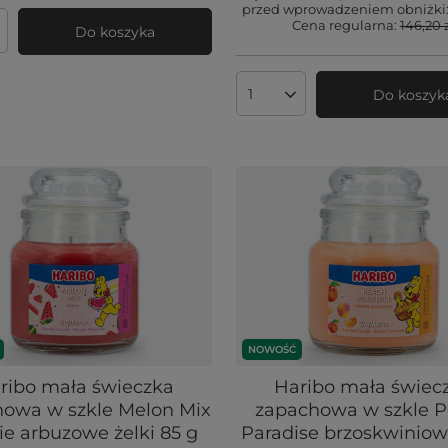
przed wprowadzeniem obniżki
Cena regularna:
146,20 
Do koszyka
produktów
Do koszyk
Ilość produktów
NOWOŚĆ
ribo mała świeczka
Haribo mała świec
owa w szkle Melon Mix
zapachowa w szkle 
ie arbuzowe żelki 85 g
Paradise brzoskwiniow