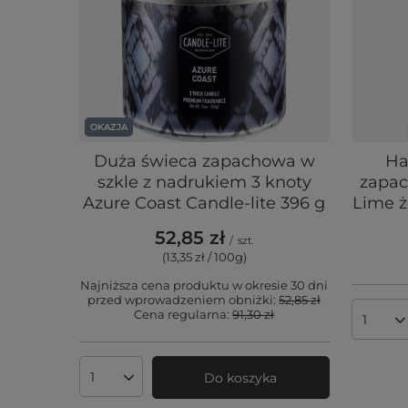
OKAZJA
Duża świeca zapachowa w
Ha
szkle z nadrukiem 3 knoty
zapac
Azure Coast Candle-lite 396 g
Lime ż
52,85 zł
/
szt.
(13,35 zł / 100g
)
Najniższa cena produktu w okresie 30 dni
przed wprowadzeniem obniżki:
52,85 zł
Cena regularna:
91,30 zł
Ilość 
Do koszyka
Ilość produktów