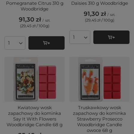
Pomegranate Citrus 310 g
Daisies 310 g Woodbridge
Woodbridge
91,30 zł
/
szt.
91,30 zł
(29,45 zł / 100g
)
/
szt.
(29,45 zł / 100g
)
Ilość produktów
Ilość produktów
Kwiatowy wosk
Truskawkowy wosk
zapachowy do kominka
zapachowy do kominka
Say It With Flowers
Strawberry Prosecco
Woodbridge Candle 68 g
Woodbridge Candle
owoce 68 g