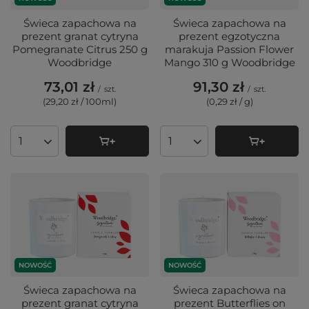
Świeca zapachowa na
Świeca zapachowa na
prezent granat cytryna
prezent egzotyczna
Pomegranate Citrus 250 g
marakuja Passion Flower
Woodbridge
Mango 310 g Woodbridge
73,01 zł
91,30 zł
/
szt.
/
szt.
(29,20 zł / 100ml
)
(0,29 zł / g
)
Ilość produktów
Ilość produktów
NOWOŚĆ
NOWOŚĆ
Świeca zapachowa na
Świeca zapachowa na
prezent granat cytryna
prezent Butterflies on