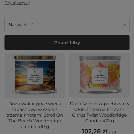
Czytaj więcej
Zmień sortowanie
Nazwa A - Z
Pokaż filtry
Duża wakacyjna świeca
Duża świeca zapachowa w
zapachowa w szkle z
szkle z trzema knotami
trzema knotami Stroll On
Citrus Twist Woodbridge
The Beach Woodbridge
Candle 410 g
Candle 410 g
102,28 zł
/
szt.