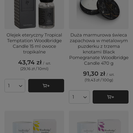
Olejek eteryczny Tropical
Duża marmurowa świeca
Temptation Woodbridge
zapachowa w metalowym
Candle 15 ml owoce
puzderku z trzema
tropikalne
knotami Black
Pomegranate Woodbridge
43,74 zł
Candle 470 g
/
szt.
(29,16 zł / 10ml
)
91,30 zł
/
szt.
(19,43 zł / 100g
)
Ilość produktów
Ilość produktów