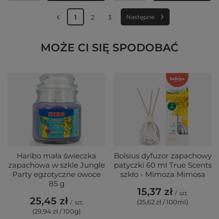
1
2
3
Następne
MOŻE CI SIĘ SPODOBAĆ
Haribo mała świeczka
Bolsius dyfuzor zapachowy
zapachowa w szkle Jungle
patyczki 60 ml True Scents
Party egzotyczne owoce
szkło - Mimoza Mimosa
85 g
15,37 zł
/
szt.
25,45 zł
(25,62 zł / 100ml)
/
szt.
(29,94 zł / 100g)