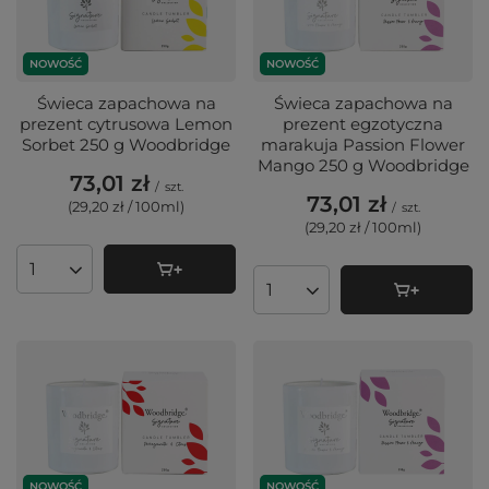
NOWOŚĆ
NOWOŚĆ
Świeca zapachowa na
Świeca zapachowa na
prezent cytrusowa Lemon
prezent egzotyczna
Sorbet 250 g Woodbridge
marakuja Passion Flower
Mango 250 g Woodbridge
73,01 zł
/
szt.
73,01 zł
(29,20 zł / 100ml
)
/
szt.
(29,20 zł / 100ml
)
Ilość produktów
Ilość produktów
NOWOŚĆ
NOWOŚĆ