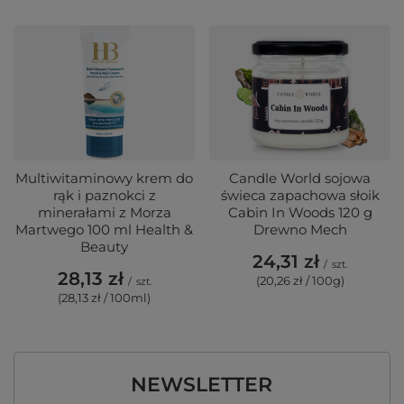
Multiwitaminowy krem do
Candle World sojowa
rąk i paznokci z
świeca zapachowa słoik
minerałami z Morza
Cabin In Woods 120 g
Martwego 100 ml Health &
Drewno Mech
Beauty
24,31 zł
/
szt.
28,13 zł
(20,26 zł / 100g)
/
szt.
(28,13 zł / 100ml)
NEWSLETTER