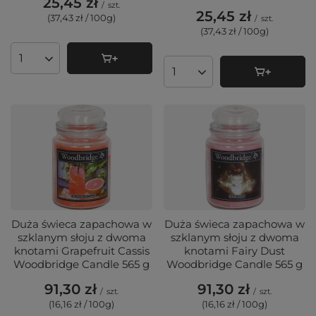
25,45 zł
/
szt.
25,45 zł
(37,43 zł / 100g
)
/
szt.
(37,43 zł / 100g
)
Ilość produktów
Ilość produktów
Duża świeca zapachowa w
Duża świeca zapachowa w
szklanym słoju z dwoma
szklanym słoju z dwoma
knotami Grapefruit Cassis
knotami Fairy Dust
Woodbridge Candle 565 g
Woodbridge Candle 565 g
91,30 zł
91,30 zł
/
szt.
/
szt.
(16,16 zł / 100g
)
(16,16 zł / 100g
)