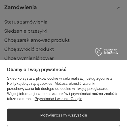
Zamówienia
Status zamówienia
Śledzenie przesyłki
Chcę zareklamować produkt
Chcę zwrócić produkt
Chcę wymienić towar
Kontakt
Dbamy o Twoją prywatność
Sklep korzysta z plików cookie w celu realizacji usług zgodnie z
Polityką dotyczącą cookies
. Możesz określić warunki
Konto
przechowywania lub dostępu do cookie w Twojej przeglądarce.
Więcej informacji na temat warunków i prywatności można znaleźć
także na stronie
Prywatność i warunki Google
.
Regulaminy
Potwierdzam wszystkie