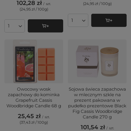
102,28 zł
(24,95 zł / 100g
)
/
szt.
(24,95 zł / 100g
)
Ilość produktów
Ilość produktów
Owocowy wosk
Sojowa świeca zapachowa
zapachowy do kominka
w mlecznym szkle na
Grapefruit Cassis
prezent pakowana w
Woodbridge Candle 68 g
pudełko prezentowe Black
Fig Cassis Woodbridge
25,45 zł
Candle 270 g
/
szt.
(37,43 zł / 100g
)
101,54 zł
/
szt.