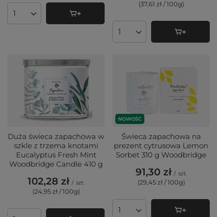
(37,61 zł / 100g
)
Ilość produktów
Ilość produktów
NOWOŚĆ
Duża świeca zapachowa w
Świeca zapachowa na
szkle z trzema knotami
prezent cytrusowa Lemon
Eucalyptus Fresh Mint
Sorbet 310 g Woodbridge
Woodbridge Candle 410 g
91,30 zł
/
szt.
102,28 zł
(29,45 zł / 100g
)
/
szt.
(24,95 zł / 100g
)
Ilość produktów