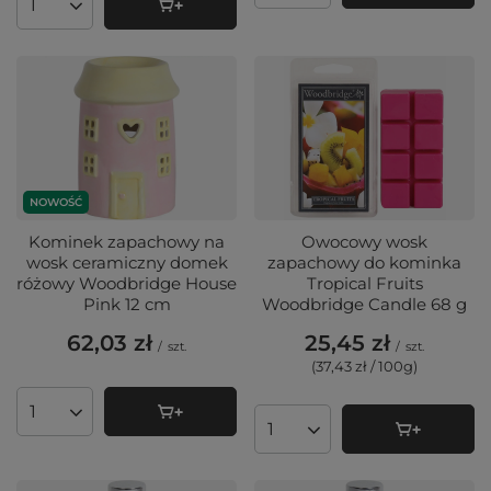
Ilość produktów
NOWOŚĆ
Kominek zapachowy na
Owocowy wosk
wosk ceramiczny domek
zapachowy do kominka
różowy Woodbridge House
Tropical Fruits
Pink 12 cm
Woodbridge Candle 68 g
62,03 zł
25,45 zł
/
szt.
/
szt.
(37,43 zł / 100g
)
Ilość produktów
Ilość produktów