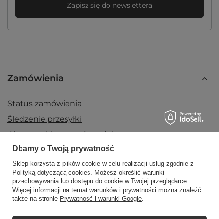
Zapisz się do newslettera
Zamówienia
Status zamówienia
Śledzenie przesyłki
Chcę zareklamować produkt
Dbamy o Twoją prywatność
Chcę zwrócić produkt
Sklep korzysta z plików cookie w celu realizacji usług zgodnie z
Chcę wymienić towar
Polityką dotyczącą cookies
. Możesz określić warunki
Kontakt
przechowywania lub dostępu do cookie w Twojej przeglądarce.
Więcej informacji na temat warunków i prywatności można znaleźć
także na stronie
Prywatność i warunki Google
.