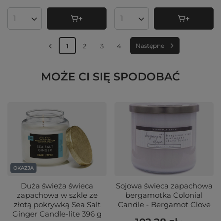
Ilość produktów
Ilość produktów
1
2
3
4
Następne
MOŻE CI SIĘ SPODOBAĆ
OKAZJA
Duża świeża świeca
Sojowa świeca zapachowa
zapachowa w szkle ze
bergamotka Colonial
złotą pokrywką Sea Salt
Candle - Bergamot Clove
Ginger Candle-lite 396 g