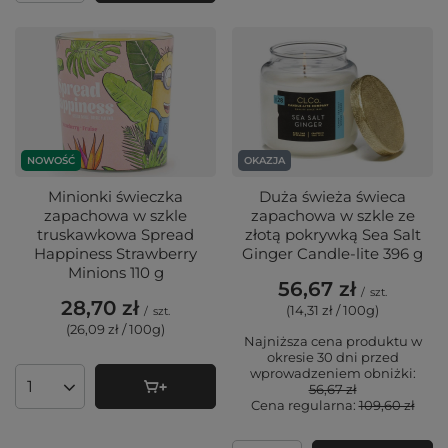
NOWOŚĆ
OKAZJA
Minionki świeczka
Duża świeża świeca
zapachowa w szkle
zapachowa w szkle ze
truskawkowa Spread
złotą pokrywką Sea Salt
Happiness Strawberry
Ginger Candle-lite 396 g
Minions 110 g
56,67 zł
/
szt.
28,70 zł
(14,31 zł / 100g
)
/
szt.
(26,09 zł / 100g
)
Najniższa cena produktu w
okresie 30 dni przed
wprowadzeniem obniżki:
56,67 zł
Ilość produktów
Cena regularna:
109,60 zł