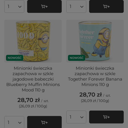
Ilość produktów
Ilość produktów
NOWOŚĆ
NOWOŚĆ
Minionki świeczka
Minionki świeczka
zapachowa w szkle
zapachowa w szkle
jagodowe babeczki
Together Forever Banana
Blueberry Muffin Minions
Minions 110 g
Mood 110 g
28,70 zł
/
szt.
28,70 zł
(26,09 zł / 100g
)
/
szt.
(26,09 zł / 100g
)
Ilość produktów
Ilość produktów