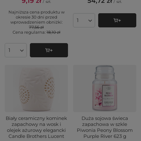
9,19 zł
54,72 zł
/
szt.
/
szt.
Najniższa cena produktu w
okresie 30 dni przed
wprowadzeniem obniżki:
Ilość produktów
77,56 zł
Cena regularna:
18,10 zł
Ilość produktów
Biały ceramiczny kominek
Duża sojowa świeca
zapachowy na wosk i
zapachowa w szkle
olejek ażurowy elegancki
Piwonia Peony Blossom
Candle Brothers Lucent
Purple River 623 g