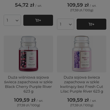
54,72 zł
109,59 zł
/
szt.
/
szt.
(17,59 zł / 100g
)
Ilość produktów
Ilość produktów
Duża wiśniowa sojowa
Duża sojowa świeca
świeca zapachowa w szkle
zapachowa w szkle
Black Cherry Purple River
kwitnący bez Fresh Cut
623 g
Lilac Purple River 623 g
109,59 zł
109,59 zł
/
szt.
/
szt.
(17,59 zł / 100g
)
(17,59 zł / 100g
)