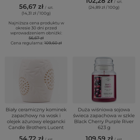
102,28 zł
/
szt.
56,67 zł
(24,89 zł / 100g)
/
szt.
(14,31 zł / 100g)
Najniższa cena produktu w
okresie 30 dni przed
wprowadzeniem obniżki:
56,67 zł
Cena regularna:
109,60 zł
Biały ceramiczny kominek
Duża wiśniowa sojowa
zapachowy na wosk i
świeca zapachowa w szkle
olejek ażurowy elegancki
Black Cherry Purple River
Candle Brothers Lucent
623 g
54,72 zł
109,59 zł
/
szt.
/
szt.