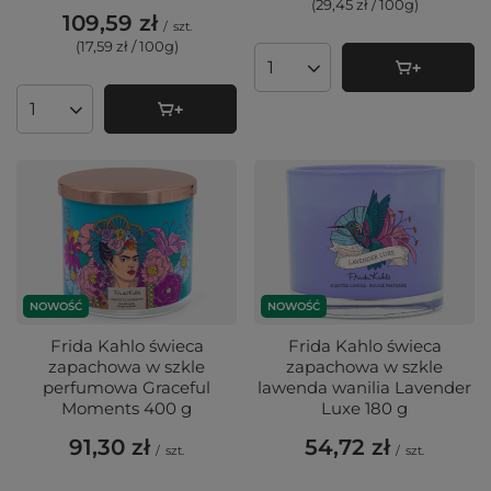
(29,45 zł / 100g
)
109,59 zł
/
szt.
(17,59 zł / 100g
)
Ilość produktów
Ilość produktów
NOWOŚĆ
NOWOŚĆ
Frida Kahlo świeca
Frida Kahlo świeca
zapachowa w szkle
zapachowa w szkle
perfumowa Graceful
lawenda wanilia Lavender
Moments 400 g
Luxe 180 g
91,30 zł
54,72 zł
/
szt.
/
szt.