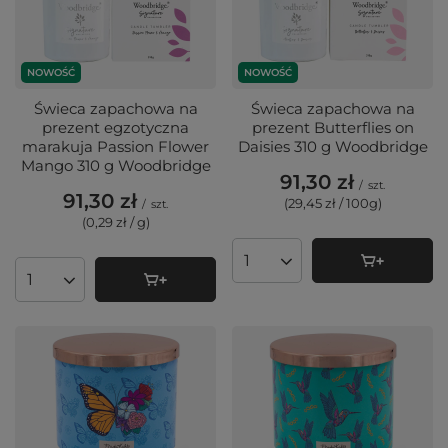
NOWOŚĆ
NOWOŚĆ
Świeca zapachowa na
Świeca zapachowa na
prezent egzotyczna
prezent Butterflies on
marakuja Passion Flower
Daisies 310 g Woodbridge
Mango 310 g Woodbridge
91,30 zł
/
szt.
91,30 zł
(29,45 zł / 100g
)
/
szt.
(0,29 zł / g
)
Ilość produktów
Ilość produktów