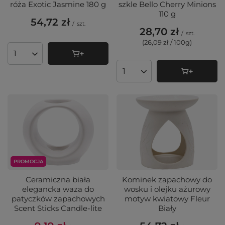
róża Exotic Jasmine 180 g
szkle Bello Cherry Minions
110 g
54,72 zł
/
szt.
28,70 zł
/
szt.
(26,09 zł / 100g
)
Ilość produktów
Ilość produktów
PROMOCJA
Ceramiczna biała
Kominek zapachowy do
elegancka waza do
wosku i olejku ażurowy
patyczków zapachowych
motyw kwiatowy Fleur
Scent Sticks Candle-lite
Biały