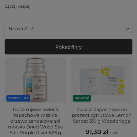
Czytaj więcej
Zmień sortowanie
Nazwa A - Z
Pokaż filtry
BESTSELLER
NOWOŚĆ
Duża sojowa świeca
Świeca zapachowa na
zapachowa w szkle
prezent cytrusowa Lemon
drzewo sandałowe sól
Sorbet 310 g Woodbridge
morska Dried Wood Sea
91,30 zł
Salt Purple River 623 g
/
szt.