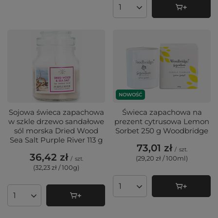
Ilość produktów
NOWOŚĆ
Sojowa świeca zapachowa
Świeca zapachowa na
w szkle drzewo sandałowe
prezent cytrusowa Lemon
sól morska Dried Wood
Sorbet 250 g Woodbridge
Sea Salt Purple River 113 g
73,01 zł
/
szt.
36,42 zł
(29,20 zł / 100ml
)
/
szt.
(32,23 zł / 100g
)
Ilość produktów
Ilość produktów