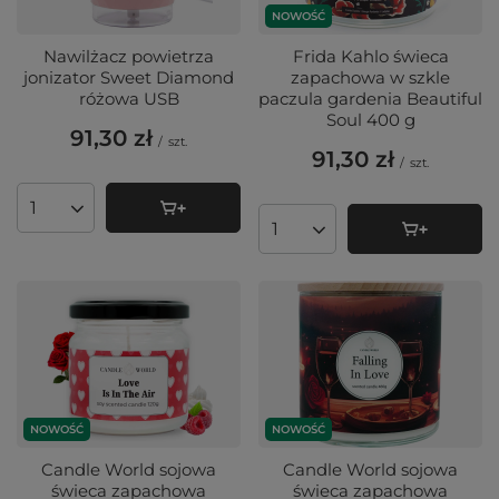
NOWOŚĆ
Nawilżacz powietrza
Frida Kahlo świeca
jonizator Sweet Diamond
zapachowa w szkle
różowa USB
paczula gardenia Beautiful
Soul 400 g
91,30 zł
/
szt.
91,30 zł
/
szt.
Ilość produktów
Ilość produktów
NOWOŚĆ
NOWOŚĆ
Candle World sojowa
Candle World sojowa
świeca zapachowa
świeca zapachowa