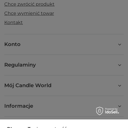
Chcę zwrócić produkt
Chcę wymienić towar
Kontakt
Konto
Regulaminy
Mój Candle World
Informacje
Świece zapachowe