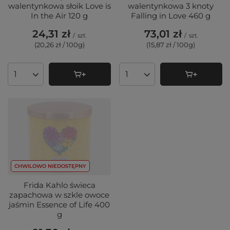
walentynkowa słoik Love is
walentynkowa 3 knoty
In the Air 120 g
Falling in Love 460 g
24,31 zł
73,01 zł
/
szt.
/
szt.
(20,26 zł / 100g
)
(15,87 zł / 100g
)
Ilość produktów
Ilość produktów
CHWILOWO NIEDOSTĘPNY
Frida Kahlo świeca
zapachowa w szkle owoce
jaśmin Essence of Life 400
g