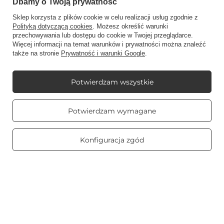
Dbamy o Twoją prywatność
Sklep korzysta z plików cookie w celu realizacji usług zgodnie z
Polityką dotyczącą cookies
. Możesz określić warunki
Na skróty
przechowywania lub dostępu do cookie w Twojej przeglądarce.
Więcej informacji na temat warunków i prywatności można znaleźć
także na stronie
Prywatność i warunki Google
.
Blog
Potwierdzam wszystkie
Prawdziwe
Potwierdzam wymagane
opinie klientów
4.8
/ 5.0
+48512350052
shop@candleworld.eu
469 opinii
Candle World
,
Tarnowska 23/2
,
61-323
Poznań
Konfiguracja zgód
W sklepie prezentujemy ceny netto (bez VAT).
Copyright © Candle World 2016-2026 Wszelkie prawa zastrzeżone