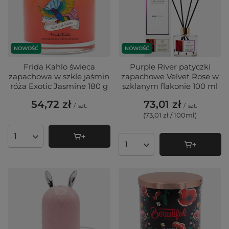
NOWOŚĆ
NOWOŚĆ
Frida Kahlo świeca
Purple River patyczki
zapachowa w szkle jaśmin
zapachowe Velvet Rose w
róża Exotic Jasmine 180 g
szklanym flakonie 100 ml
54,72 zł
73,01 zł
/
szt.
/
szt.
(73,01 zł / 100ml
)
Ilość produktów
Ilość produktów