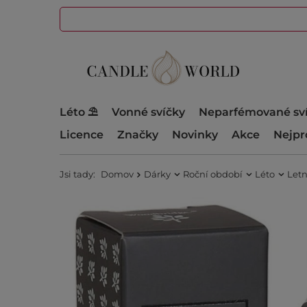
Léto ⛱️
Vonné svíčky
Neparfémované sv
Licence
Značky
Novinky
Akce
Nejpr
Jsi tady:
Domov
Dárky
Roční období
Léto
Letn