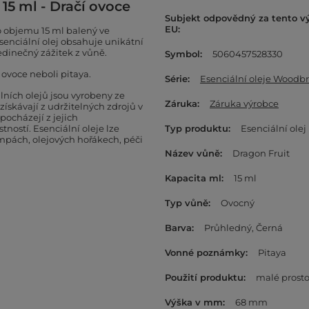
15 ml - Dračí ovoce
Subjekt odpovědný za tento v
EU
o objemu 15 ml balený ve
senciální olej obsahuje unikátní
jedinečný zážitek z vůně.
Symbol
5060457528330
 ovoce neboli pitaya.
Série
Esenciální oleje Woodbr
ních olejů jsou vyrobeny ze
Záruka
Záruka výrobce
získávají z udržitelných zdrojů v
pocházejí z jejich
tností. Esenciální oleje lze
Typ produktu
Esenciální olej
mpách, olejových hořákech, péči
Název vůně
Dragon Fruit
Kapacita ml
15 ml
Typ vůně
Ovocný
Barva
Průhledný
Černá
Vonné poznámky
Pitaya
Použití produktu
malé prosto
Výška v mm
68 mm