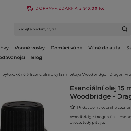
DOPRAVA ZDARMA
z 913,00 Kč
íčky
Vonné vosky
Domácí vůně
Vůně do auta
S
odávanější
Blog
í bytové vůně
Esenciální olej 15 ml pitaya Woodbridge - Dragon Fru
Esenciální olej 15 
Woodbridge - Drag
Přidat do nákupního sezn
Woodbridge Dragon Fruit esenciá
ovoce, tedy pitaya.