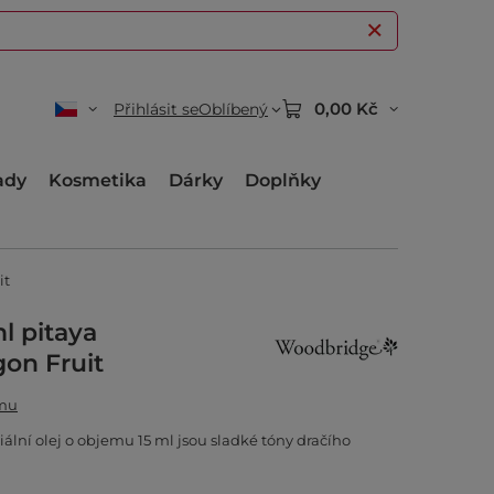
0,00 Kč
Přihlásit se
Oblíbený
ady
Kosmetika
Dárky
Doplňky
it
ml pitaya
on Fruit
amu
lní olej o objemu 15 ml jsou sladké tóny dračího