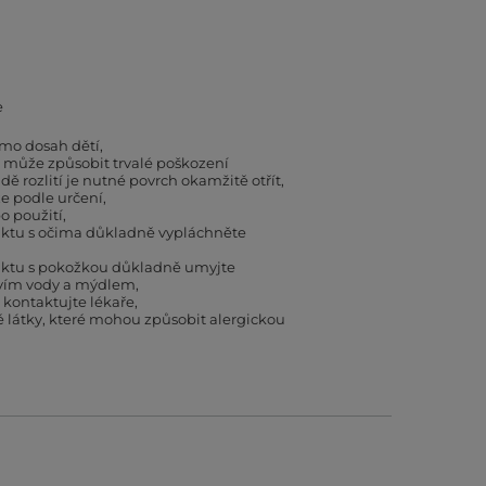
e
mo dosah dětí
a může způsobit trvalé poškození
dě rozlití je nutné povrch okamžitě otřít
e podle určení
o použití
aktu s očima důkladně vypláchněte
aktu s pokožkou důkladně umyjte
vím vody a mýdlem
í kontaktujte lékaře
látky, které mohou způsobit alergickou