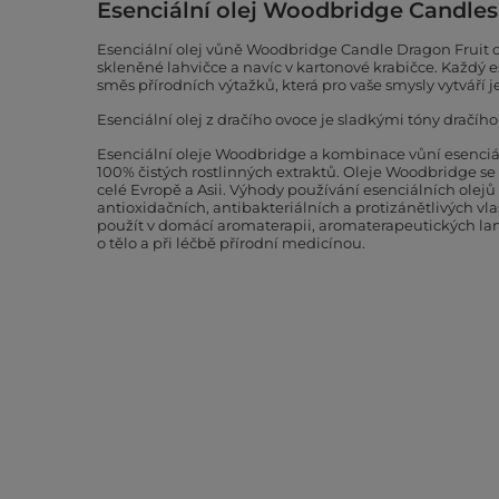
Esenciální olej Woodbridge Candles 
Esenciální olej vůně Woodbridge Candle Dragon Fruit 
skleněné lahvičce a navíc v kartonové krabičce. Každý e
směs přírodních výtažků, která pro vaše smysly vytváří 
Esenciální olej z dračího ovoce je sladkými tóny dračího
Esenciální oleje Woodbridge a kombinace vůní esenciál
100% čistých rostlinných extraktů. Oleje Woodbridge se 
celé Evropě a Asii. Výhody používání esenciálních olejů 
antioxidačních, antibakteriálních a protizánětlivých vlas
použít v domácí aromaterapii, aromaterapeutických la
o tělo a při léčbě přírodní medicínou.