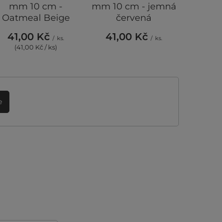
mm 10 cm -
mm 10 cm - jemná
třeš
Oatmeal Beige
červená
Che
41,00 Kč
41,00 Kč
412
/
ks.
/
ks.
(41,00 Kč / ks)
(80,7
e