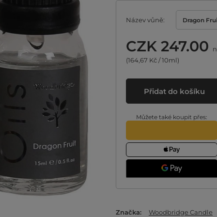
Název vůně
Dragon Frui
CZK 247.00
n
(164,67 Kč / 10ml)
Přidat do košíku
Můžete také koupit přes:
Značka
Woodbridge Candle