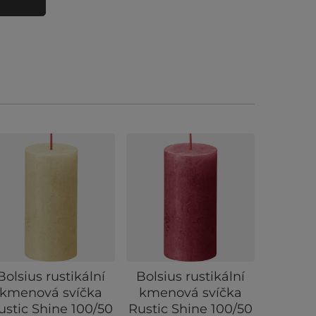
Bolsius rustikální
Bolsius rustikální
Har
kmenová svíčka
kmenová svíčka
váno
ustic Shine 100/50
Rustic Shine 100/50
svíčka 