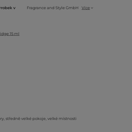
ýrobek v
Fragrance and Style GmbH
Více
idge 15 ml
ry
středně velké pokoje
velké místnosti