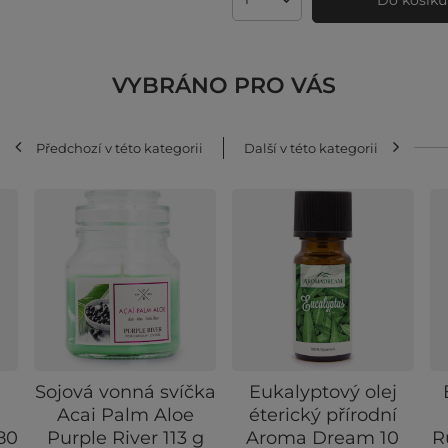
Množství produktů
VYBRÁNO PRO VÁS
Předchozí v této kategorii
Další v této kategorii
Sojová vonná svíčka
Eukalyptový olej
Acai Palm Aloe
éterický přírodní
80
Purple River 113 g
Aroma Dream 10
R