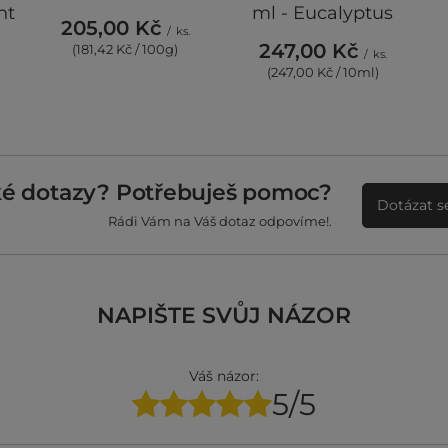
ht
ml - Eucalyptus
205,00 Kč
/
ks.
247,00 Kč
(181,42 Kč / 100g)
/
ks.
(247,00 Kč / 10ml)
ké dotazy? Potřebuješ pomoc?
Dotázat s
Rádi Vám na Váš dotaz odpovíme!.
NAPIŠTE SVŮJ NÁZOR
Váš názor:
5/5