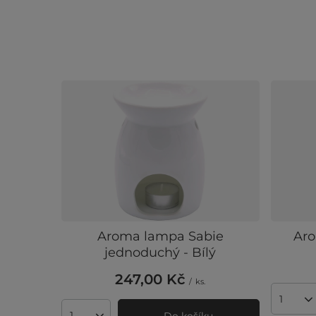
Aroma lampa Sabie
Aro
jednoduchý - Bílý
247,00 Kč
/
ks.
Množst
Do košíku