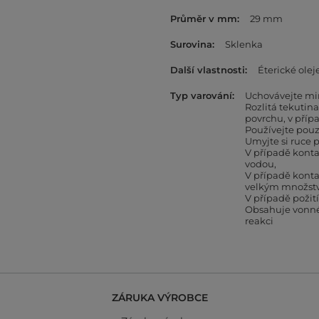
Průměr v mm
29 mm
Surovina
Sklenka
Další vlastnosti
Éterické olej
Typ varování
Uchovávejte mi
Rozlitá tekutin
povrchu, v přípa
Používejte pouz
Umyjte si ruce p
V případě kont
vodou
V případě kont
velkým množst
V případě požit
Obsahuje vonné 
reakci
ZÁRUKA VÝROBCE