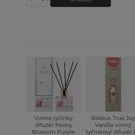
Množství produktů
Vonné tyčinky
Bolsius True Joy
difuzér Peony
Vanilla vonný
Blossom Purple
tyčinkový difuzér 