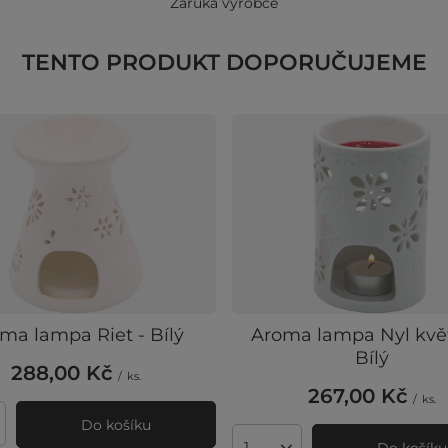
Záruka výrobce
TENTO PRODUKT DOPORUČUJEME
ma lampa Riet - Bílý
Aroma lampa Nyl květ
Bílý
288,00 Kč
/
ks.
267,00 Kč
/
ks.
Do košíku
ví produktů
Do košíku