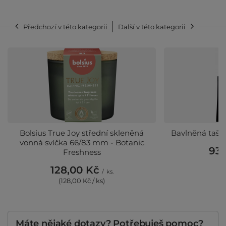
Předchozí v této kategorii
Další v této kategorii
Bolsius True Joy střední skleněná
Bavlněná tašk
vonná svíčka 66/83 mm - Botanic
93,
Freshness
128,00 Kč
/
ks.
(128,00 Kč / ks)
Máte nějaké dotazy? Potřebuješ pomoc?