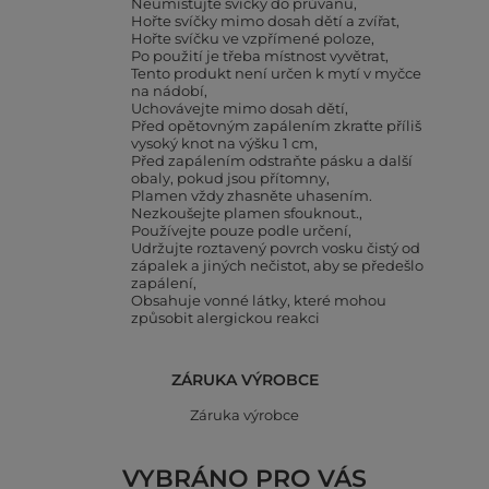
Neumisťujte svíčky do průvanu
Hořte svíčky mimo dosah dětí a zvířat
Hořte svíčku ve vzpřímené poloze
Po použití je třeba místnost vyvětrat
Tento produkt není určen k mytí v myčce
na nádobí
Uchovávejte mimo dosah dětí
Před opětovným zapálením zkraťte příliš
vysoký knot na výšku 1 cm
Před zapálením odstraňte pásku a další
obaly, pokud jsou přítomny
Plamen vždy zhasněte uhasením.
Nezkoušejte plamen sfouknout.
Používejte pouze podle určení
Udržujte roztavený povrch vosku čistý od
zápalek a jiných nečistot, aby se předešlo
zapálení
Obsahuje vonné látky, které mohou
způsobit alergickou reakci
ZÁRUKA VÝROBCE
Záruka výrobce
VYBRÁNO PRO VÁS