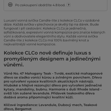
Po zakoupení obdržíte
4.8 bod.
Luxusní vonná svíčka Candle-lite z kolekce CLCo v ozdobné
dóze. Každá svíčka v plechovce je skvělý tip na dárek. Bude
fungovat i při cestování. Kolekce CLCo je jedinečná,
sofistikovaná, expresivní vonná kompozice pro znalce krásných
vůní a obdivovatele elegantního stylu. Každá vonná svíčka
Candle-lite z kolekce CLCo má 100% bavlněný knot a
nejkvalitnější vonné kompozice.
Kolekce CLCo nově definuje luxus s
promyšleným designem a jedinečnými
vůněmi.
Vůně No. 47 Mahogany Teak - Tvrdé, exotické mahagonové
dřevo se sladko vonící kůrou a zvlněným povrchem. Dřevo
pro vytvoření vysoce kvalitních akustických nástrojů.
Hluboké a hřejivé rezonující dřevo pro vytvoření jedinečné
kytary, mandolíny, bubnu. Harmonie s duší Rhode Island -
svěží tón sušené levandule. Přídavek teakového dřeva
dodává aroma připomínající kvalitní kůži.
Klíčové ingredience: Levandule, Dubový mech, Teakové
dřevo, Bergamot