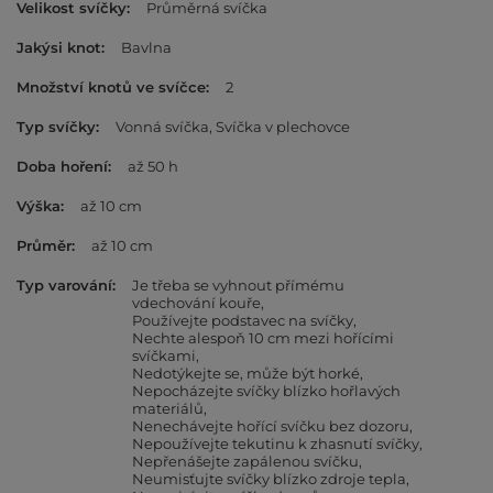
Velikost svíčky
Průměrná svíčka
Jakýsi knot
Bavlna
Množství knotů ve svíčce
2
Typ svíčky
Vonná svíčka
Svíčka v plechovce
Doba hoření
až 50 h
Výška
až 10 cm
Průměr
až 10 cm
Typ varování
Je třeba se vyhnout přímému
vdechování kouře
Používejte podstavec na svíčky
Nechte alespoň 10 cm mezi hořícími
svíčkami
Nedotýkejte se, může být horké
Nepocházejte svíčky blízko hořlavých
materiálů
Nenechávejte hořící svíčku bez dozoru
Nepoužívejte tekutinu k zhasnutí svíčky
Nepřenášejte zapálenou svíčku
Neumisťujte svíčky blízko zdroje tepla