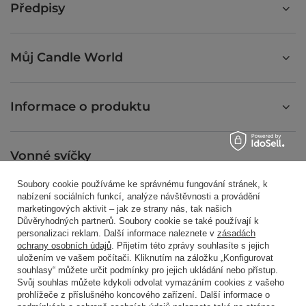
Předpisy
Můj Candle World
Informace o produktu
Vonné svíčky
Soubory cookie používáme ke správnému fungování stránek, k
nabízení sociálních funkcí, analýze návštěvnosti a provádění
Zkratkou
marketingových aktivit – jak ze strany nás, tak našich
Důvěryhodných partnerů. Soubory cookie se také používají k
personalizaci reklam. Další informace naleznete v
zásadách
ochrany osobních údajů
. Přijetím této zprávy souhlasíte s jejich
Blog
uložením ve vašem počítači. Kliknutím na záložku „Konfigurovat
souhlasy“ můžete určit podmínky pro jejich ukládání nebo přístup.
Svůj souhlas můžete kdykoli odvolat vymazáním cookies z vašeho
prohlížeče z příslušného koncového zařízení. Další informace o