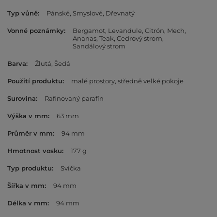
Typ vůně
Pánské
Smyslové
Dřevnatý
Vonné poznámky
Bergamot
Levandule
Citrón
Mech
Ananas
Teak
Cedrový strom
Sandálový strom
Barva
Žlutá
Šedá
Použití produktu
malé prostory
středně velké pokoje
Surovina
Rafinovaný parafín
Výška v mm
63 mm
Průměr v mm
94 mm
Hmotnost vosku
177 g
Typ produktu
Svíčka
Šířka v mm
94 mm
Délka v mm
94 mm