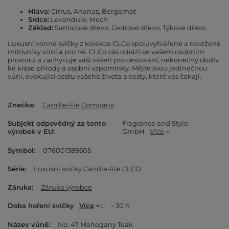
Hlava:
Citrus, Ananas, Bergamot
Srdce:
Levandule, Mech
Základ:
Santalové dřevo, Cedrové dřevo, Týkové dřevo
Luxusní vonné svíčky z kolekce CLCo spoluvytvářené a navržené
milovníky vůní a pro ně. CLCo vás odráží ve vašem osobním
prostoru a zachycuje vaši vášeň pro cestování, nekonečný obdiv
ke kráse přírody a osobní vzpomínky. Mějte svou jedinečnou
vůni, evokující cestu vašeho života a cesty, které vás čekají.
Značka
Candle-lite Company
Subjekt odpovědný za tento
Fragrance and Style
výrobek v EU
GmbH
Více
Symbol
076001389505
Série
Luxusní svíčky Candle-lite CLCO
Záruka
Záruka výrobce
Doba hoření svíčky
Více
~ 30 h
Název vůně
No. 47 Mahogany Teak