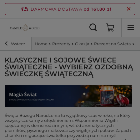
DARMOWA DOSTAWA
od 161,80 zł
Wstecz
Home
Prezenty
Okazja
Prezent na Święta
Św
KLASYCZNE I SOJOWE ŚWIECE
ŚWIĄTECZNE - WYBIERZ OZDOBNĄ
ŚWIECZKĘ ŚWIĄTECZNĄ
Święta Bożego Narodzenia to wyjątkowy czas w roku, na który
wszyscy czekamy z utęsknieniem. Wspomnienia Wigilii
spędzanej w domu rodzinnym, wśród aromatycznych
pierników, pysznego makowca czy wigilijnych potraw. Zapach
choinki i migoczące światełka przywodzą nam na myśl