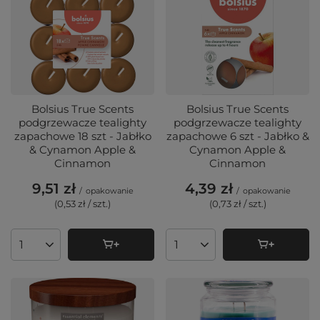
Bolsius True Scents
Bolsius True Scents
podgrzewacze tealighty
podgrzewacze tealighty
zapachowe 18 szt - Jabłko
zapachowe 6 szt - Jabłko &
& Cynamon Apple &
Cynamon Apple &
Cinnamon
Cinnamon
9,51 zł
4,39 zł
/
opakowanie
/
opakowanie
(0,53 zł / szt.
)
(0,73 zł / szt.
)
Ilość produktów
Ilość produktów