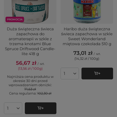
PROMOCJA
Duża świąteczna świeca
Haribo duża świąteczna
zapachowa do
świeca zapachowa w szkle
aromaterapii w szkle z
Sweet Wonderland
trzema knotami Blue
miętowa czekolada 510 g
Spruce Driftwood Candle-
73,01 zł
lite 418 g
/
szt.
(14,32 zł / 100g
)
56,67 zł
/
szt.
(13,56 zł / 100g
)
Ilość produktów
Najniższa cena produktu w
okresie 30 dni przed
wprowadzeniem obniżki:
71,63 zł
Cena regularna:
102,30 zł
Ilość produktów