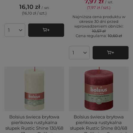
7,97 zł
/
szt.
16,10 zł
(7,97 zł / szt.
)
/
szt.
(16,10 zł / szt.
)
Najniższa cena produktu w
okresie 30 dni przed
wprowadzeniem obniżki:
10,57 zł
Ilość produktów
Cena regularna:
10,60 zł
Ilość produktów
Bolsius świeca bryłowa
Bolsius świeca bryłowa
pieńkowa rustykalna
pieńkowa rustykalna
słupek Rustic Shine 130/68
słupek Rustic Shine 80/68