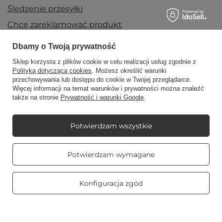
Śledzenie przesyłki
Chcę zareklamować produkt
Chcę zwrócić produkt
Dbamy o Twoją prywatność
Chcę wymienić towar
Sklep korzysta z plików cookie w celu realizacji usług zgodnie z
Polityką dotyczącą cookies
. Możesz określić warunki
Kontakt
przechowywania lub dostępu do cookie w Twojej przeglądarce.
Więcej informacji na temat warunków i prywatności można znaleźć
także na stronie
Prywatność i warunki Google
.
Konto
Potwierdzam wszystkie
Regulaminy
Prawdziwe
Potwierdzam wymagane
opinie klientów
4.8
/ 5.0
Mój Candle World
469 opinii
Konfiguracja zgód
Informacje