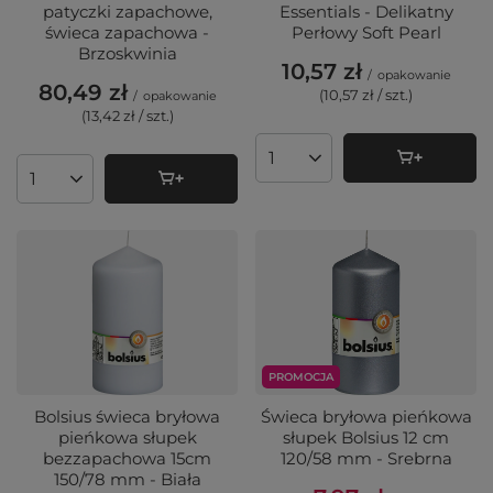
patyczki zapachowe,
Essentials - Delikatny
świeca zapachowa -
Perłowy Soft Pearl
Brzoskwinia
10,57 zł
/
opakowanie
80,49 zł
(10,57 zł / szt.
)
/
opakowanie
(13,42 zł / szt.
)
Ilość produktów
Ilość produktów
PROMOCJA
Świeca bryłowa pieńkowa
Bolsius świeca bryłowa
słupek Bolsius 12 cm
pieńkowa słupek
120/58 mm - Srebrna
bezzapachowa 15cm
150/78 mm - Biała