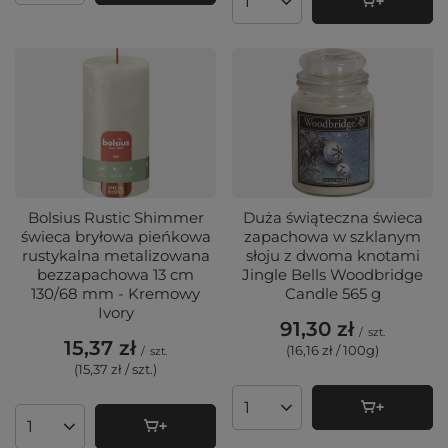
Ilość produktów
Bolsius Rustic Shimmer
Duża świąteczna świeca
świeca bryłowa pieńkowa
zapachowa w szklanym
rustykalna metalizowana
słoju z dwoma knotami
bezzapachowa 13 cm
Jingle Bells Woodbridge
130/68 mm - Kremowy
Candle 565 g
Ivory
91,30 zł
/
szt.
15,37 zł
(16,16 zł / 100g
)
/
szt.
(15,37 zł / szt.
)
Ilość produktów
Ilość produktów