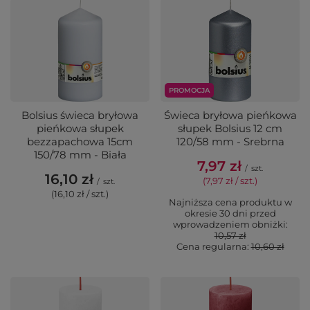
PROMOCJA
Bolsius świeca bryłowa
Świeca bryłowa pieńkowa
pieńkowa słupek
słupek Bolsius 12 cm
bezzapachowa 15cm
120/58 mm - Srebrna
150/78 mm - Biała
7,97 zł
/
szt.
16,10 zł
(7,97 zł / szt.)
/
szt.
(16,10 zł / szt.)
Najniższa cena produktu w
okresie 30 dni przed
wprowadzeniem obniżki:
10,57 zł
Cena regularna:
10,60 zł