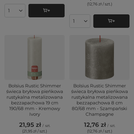
(12,76 zł / szt.
)
Ilość produktów
Ilość produktów
Bolsius Rustic Shimmer
Bolsius Rustic Shimmer
świeca bryłowa pieńkowa
świeca bryłowa pieńkowa
rustykalna metalizowana
rustykalna metalizowana
bezzapachowa 19 cm
bezzapachowa 8 cm
190/68 mm - Kremowy
80/68 mm - Szampański
Ivory
Champagne
21,95 zł
12,76 zł
/
szt.
/
szt.
(21,95 zł / szt.
)
(12,76 zł / szt.
)