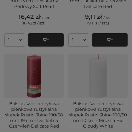
mm 13 cm - Delikatny
mm - Delikatna Czerwień
Perłowy Soft Pearl
Delicate Red
16,42 zł
9,11 zł
/
szt.
/
szt.
(16,42 zł / szt.
)
(9,11 zł / szt.
)
Ilość produktów
Ilość produktów
Bolsius świeca bryłowa
Bolsius świeca bryłowa
pieńkowa rustykalna
pieńkowa rustykalna
słupek Rustic Shine 190/68
słupek Rustic Shine 100/50
mm 19 cm - Delikatna
mm 10 cm - Mroźna Biel
Czerwień Delicate Red
Cloudy White