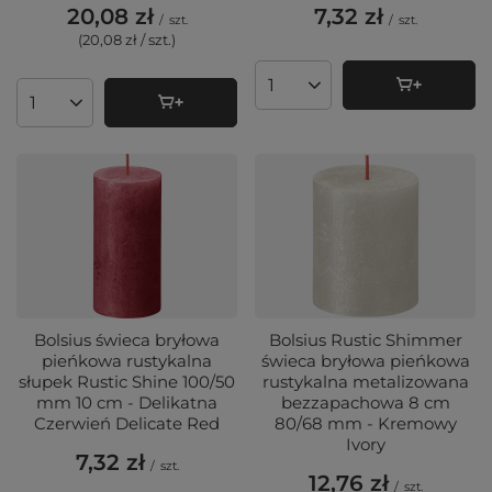
20,08 zł
7,32 zł
/
szt.
/
szt.
(20,08 zł / szt.
)
Ilość produktów
Ilość produktów
Bolsius świeca bryłowa
Bolsius Rustic Shimmer
pieńkowa rustykalna
świeca bryłowa pieńkowa
słupek Rustic Shine 100/50
rustykalna metalizowana
mm 10 cm - Delikatna
bezzapachowa 8 cm
Czerwień Delicate Red
80/68 mm - Kremowy
Ivory
7,32 zł
/
szt.
12,76 zł
/
szt.