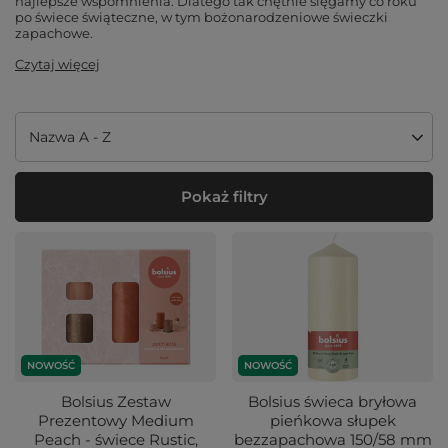
najlepsze wspomnienia. Dlatego tak chętnie sięgamy co roku
po świece świąteczne, w tym bożonarodzeniowe świeczki
zapachowe.
Czytaj więcej
Zmień sortowanie
Nazwa A - Z
Pokaż filtry
NOWOŚĆ
NOWOŚĆ
Bolsius Zestaw
Bolsius świeca bryłowa
Prezentowy Medium
pieńkowa słupek
Peach - świece Rustic,
bezzapachowa 150/58 mm