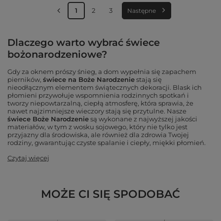
1
2
3
Następne
Dlaczego warto wybrać świece
bożonarodzeniowe?
Gdy za oknem prószy śnieg, a dom wypełnia się zapachem
pierników,
świece na Boże Narodzenie
stają się
nieodłącznym elementem świątecznych dekoracji. Blask ich
płomieni przywołuje wspomnienia rodzinnych spotkań i
tworzy niepowtarzalną, ciepłą atmosferę, która sprawia, że
nawet najzimniejsze wieczory stają się przytulne. Nasze
świece Boże Narodzenie
są wykonane z najwyższej jakości
materiałów, w tym z wosku sojowego, który nie tylko jest
przyjazny dla środowiska, ale również dla zdrowia Twojej
rodziny, gwarantując czyste spalanie i ciepły, miękki płomień.
Czytaj więcej
MOŻE CI SIĘ SPODOBAĆ