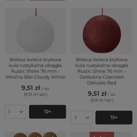
Bolsius świeca bryłowa
Bolsius świeca bryłowa
kula rustykalna okrągła
kula rustykalna okrągła
Rustic Shine 76 mm -
Rustic Shine 76 mm -
Mroźna Biel Cloudy White
Delikatna Czerwień
Delicate Red
9,51 zł
/
szt.
9,51 zł
(9,51 zł / szt.
)
/
szt.
(9,51 zł / szt.
)
Ilość produktów
Ilość produktów