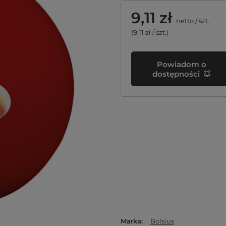
9,11 zł
netto
/
szt.
(9,11 zł / szt.)
Powiadom o
dostępności
Marka
Bolsius