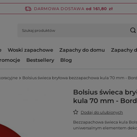
DARMOWA DOSTAWA
od 161,80 zł
e
Woski zapachowe
Zapachy do domu
Zapachy d
romocje
Bestsellery
Blog
koracyjne
Bolsius świeca bryłowa bezzapachowa kula 70 mm - Bor
Bolsius świeca b
kula 70 mm - Bor
Dodaj do ulubionych
Bezzapachowa świeca kula Bolsi
uniwersalnym elementem dekora