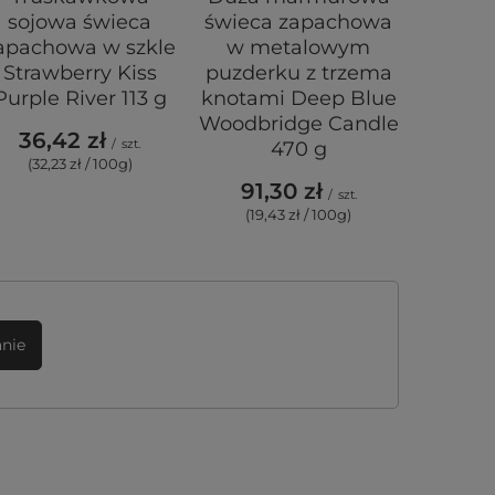
sojowa świeca
świeca zapachowa
zapac
apachowa w szkle
w metalowym
EcoWax
Strawberry Kiss
puzderku z trzema
7,3
Purple River 113 g
knotami Deep Blue
(14,6
Woodbridge Candle
36,42 zł
/
szt.
470 g
Najniższa
(32,23 zł / 100g)
okresie
wprowadz
91,30 zł
/
szt.
(19,43 zł / 100g)
Cena reg
anie