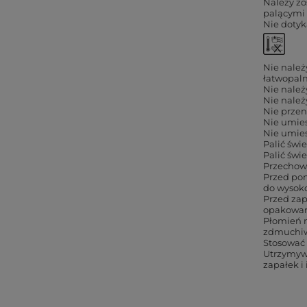
Należy zo
palącymi 
Nie dotyk
Nie należ
łatwopal
Nie należ
Nie należ
Nie przen
Nie umies
Nie umies
Palić świ
Palić świ
Przechow
Przed po
do wysoko
Przed zap
opakowani
Płomień n
zdmuchiw
Stosować 
Utrzymywa
zapałek i