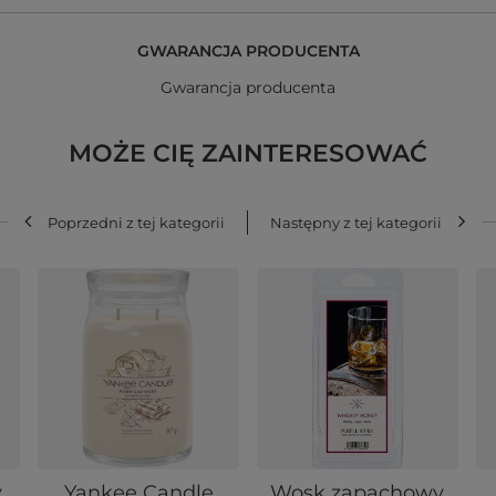
GWARANCJA PRODUCENTA
Gwarancja producenta
MOŻE CIĘ ZAINTERESOWAĆ
Poprzedni z tej kategorii
Następny z tej kategorii
y
Yankee Candle
Wosk zapachowy