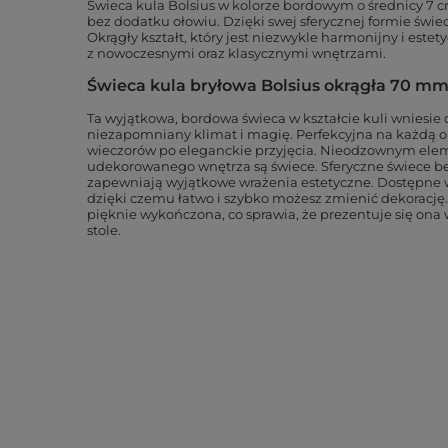
Świeca kula Bolsius w kolorze bordowym o średnicy 7 
bez dodatku ołowiu. Dzięki swej sferycznej formie świe
Okrągły kształt, który jest niezwykle harmonijny i est
z nowoczesnymi oraz klasycznymi wnętrzami.
Świeca kula bryłowa Bolsius okrągła 70 m
Ta wyjątkowa, bordowa świeca w kształcie kuli wniesie
niezapomniany klimat i magię. Perfekcyjna na każdą 
wieczorów po eleganckie przyjęcia. Nieodzownym
elem
udekorowanego wnętrza są świece. Sferyczne świece 
zapewniają wyjątkowe wrażenia estetyczne. Dostępne w
dzięki czemu łatwo i szybko możesz zmienić dekorację. 
pięknie wykończona, co sprawia, że prezentuje się ona
stole.