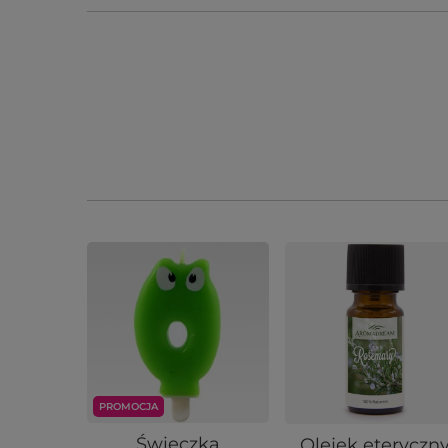
PROMOCJA
Świeczka
Olejek eteryczn