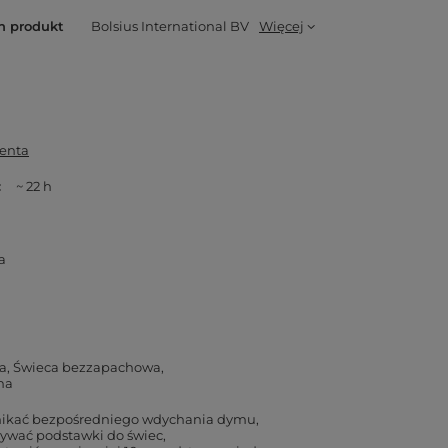
n produkt
Bolsius International BV
Więcej
enta
~ 22 h
a
a
Świeca bezzapachowa
na
nikać bezpośredniego wdychania dymu
ywać podstawki do świec