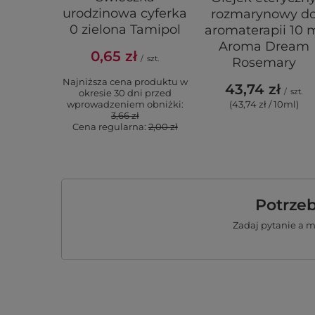
urodzinowa cyferka
rozmarynowy d
0 zielona Tamipol
aromaterapii 10 
Aroma Dream
0,65 zł
/
szt.
Rosemary
Najniższa cena produktu w
43,74 zł
/
szt.
okresie 30 dni przed
(43,74 zł / 10ml)
wprowadzeniem obniżki:
3,66 zł
Cena regularna:
2,00 zł
Potrze
Zadaj pytanie a 