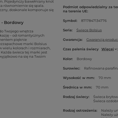
cm
.
Pojedynczy
bawełniany knot
ca równomiernie się spala.
Podmiot odpowiedzialny za te
etyczny, doskonale komponuje się
na terenie UE
Symbol
8717847134776
m - Bordowy
Seria
Świece Bolsius
 do Twojego wnętrza
okazję – od romantycznych
entem pięknie
Gwarancja
Gwarancja produc
bezzapachowe marki Bolsius
 wielu kolorach i rozmiarach,
Czas palenia świecy
Więcej
Każda świeca tej marki jest
 wyjątkowo na się na Twoim
Kolor
Bordowy
Surowiec
Rafinowana parafin
Wysokość w mm
70 mm
Średnica w mm
70 mm
Rodzaj świecy
Świeca bryłow
Świeca ozdob
Rodzaj ostrzeżenia
Należy u
Należy uż