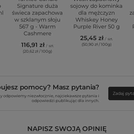
o
Signature duża
sojowy do kominka
ml
świeca zapachowa
dla mężczyzn
z
w szklanym słoju
Whiskey Honey
567 g - Warm
Purple River 50 g
Cashmere
25,45 zł
/
szt.
116,91 zł
(50,90 zł / 100g)
/
szt.
(20,62 zł / 100g)
bujesz pomocy? Masz pytania?
Zadaj pyt
my odpowiemy niezwłocznie, najciekawsze pytania i
odpowiedzi publikując dla innych.
NAPISZ SWOJĄ OPINIĘ