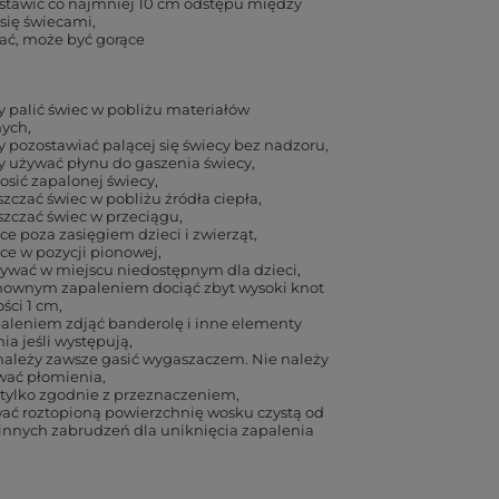
stawić co najmniej 10 cm odstępu między
się świecami
ać, może być gorące
y palić świec w pobliżu materiałów
nych
y pozostawiać palącej się świecy bez nadzoru
y używać płynu do gaszenia świecy
osić zapalonej świecy
zczać świec w pobliżu źródła ciepła
zczać świec w przeciągu
ece poza zasięgiem dzieci i zwierząt
ece w pozycji pionowej
ywać w miejscu niedostępnym dla dzieci
nownym zapaleniem dociąć zbyt wysoki knot
ści 1 cm
aleniem zdjąć banderolę i inne elementy
a jeśli występują
ależy zawsze gasić wygaszaczem. Nie należy
ać płomienia
tylko zgodnie z przeznaczeniem
ć roztopioną powierzchnię wosku czystą od
 innych zabrudzeń dla uniknięcia zapalenia