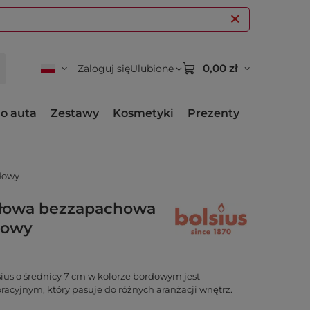
0,00 zł
Zaloguj się
Ulubione
o auta
Zestawy
Kosmetyki
Prezenty
dowy
ryłowa bezzapachowa
dowy
us o średnicy 7 cm w kolorze bordowym jest
cyjnym, który pasuje do różnych aranżacji wnętrz.