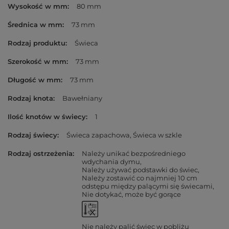
Wysokość w mm
80 mm
Średnica w mm
73 mm
Rodzaj produktu
Świeca
Szerokość w mm
73 mm
Długość w mm
73 mm
Rodzaj knota
Bawełniany
Ilość knotów w świecy
1
Rodzaj świecy
Świeca zapachowa
Świeca w szkle
Rodzaj ostrzeżenia
Należy unikać bezpośredniego
wdychania dymu
Należy używać podstawki do świec
Należy zostawić co najmniej 10 cm
odstępu między palącymi się świecami
Nie dotykać, może być gorące
Nie należy palić świec w pobliżu