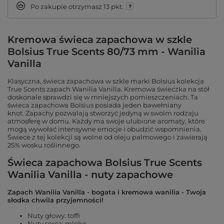
Po zakupie otrzymasz
13 pkt.
Kremowa świeca zapachowa w szkle
Bolsius True Scents 80/73 mm - Wanilia
Vanilla
Klasyczna, świeca zapachowa w szkle marki Bolsius kolekcja
True Scents zapach Wanilia Vanilla. Kremowa świeczka na stół
doskonale sprawdzi się w mniejszych pomieszczeniach. Ta
świeca zapachowa Bolsius posiada jeden bawełniany
knot. Zapachy pozwalają stworzyć jedyną w swoim rodzaju
atmosferę w domu. Każdy ma swoje ulubione aromaty, które
mogą wywołać intensywne emocje i obudzić wspomnienia.
Świece z tej kolekcji są wolne od oleju palmowego i zawierają
25% wosku roślinnego.
Świeca zapachowa Bolsius True Scents
Wanilia Vanilla - nuty zapachowe
Zapach Wanilia Vanilla - bogata i kremowa wanilia - Twoja
słodka chwila przyjemności!
Nuty głowy: toffi
Nuty serca: mleko