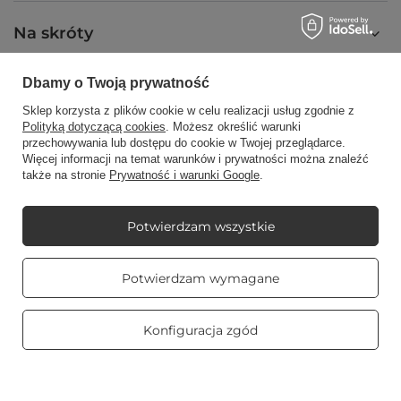
Na skróty
Dbamy o Twoją prywatność
Blog
Sklep korzysta z plików cookie w celu realizacji usług zgodnie z
Polityką dotyczącą cookies
. Możesz określić warunki
przechowywania lub dostępu do cookie w Twojej przeglądarce.
Więcej informacji na temat warunków i prywatności można znaleźć
także na stronie
Prywatność i warunki Google
.
+48512350052
shop@candleworld.eu
Candle World
,
Tarnowska 23/2
,
61-323
Poznań
Potwierdzam wszystkie
Prawdziwe
Potwierdzam wymagane
opinie klientów
W sklepie prezentujemy ceny netto (bez VAT).
4.8
/ 5.0
469 opinii
Konfiguracja zgód
Copyright © Candle World 2016-2026 Wszelkie prawa zastrzeżone