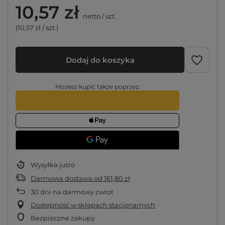
10,57 zł
netto
/
szt.
(10,57 zł / szt.)
Dodaj do koszyka
Możesz kupić także poprzez:
Wysyłka
jutro
Darmowa dostawa
od
161,80 zł
30
dni na darmowy zwrot
Dostępność w sklepach stacjonarnych
Bezpieczne zakupy