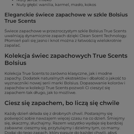
Nuty głębi: wanilia, karmel, masło, kokos
Eleganckie świece zapachowe w szkle Bolsius
True Scents
Świece zapachowe w przezroczystym szkle Bolsius True Scents
uwalniają dynamicznie zapach dzięki Clean Scent Technology.
Płomień pali się jasno i knot można z łatwością wielokrotnie
zapalać.
Kolekcja świec zapachowych True Scents
Bolsius
Kolekcja True Scents to zarówno klasyczne, jak i modne
zapachy. Dodatek naturalnych ekstraktów i dbałość o jakość to
wyznaczniki nowej serii marki Bolsius. Dopasowanie kolorów i
zapachów w kolekcji True Scents pozwoli Ci cieszyć się
zapachem tak długo, jak to możliwe.
Ciesz się zapachem, bo liczą się chwile
Każdy dzień składa się z drobnych chwil. Postarajmy się
poświęcić sobie nawzajem więcej czasu na co dzień. Śmiejmy
się, skaczmy, słuchajmy. Razem wszystko wydaje się bardziej
zabawne: cieszmy się, przytulajmy i dzielmy tym, co mamy.
Dodaj do tego zapach, który pasuje do każdej chwili, abyś