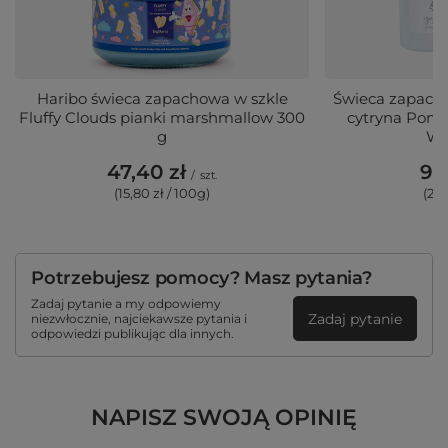
Haribo świeca zapachowa w szkle
Świeca zapacho
Fluffy Clouds pianki marshmallow 300
cytryna Pome
g
Wo
47,40 zł
91,
/
szt.
(15,80 zł / 100g)
(29,
Potrzebujesz pomocy? Masz pytania?
Zadaj pytanie a my odpowiemy
Zadaj pytanie
niezwłocznie, najciekawsze pytania i
odpowiedzi publikując dla innych.
NAPISZ SWOJĄ OPINIĘ