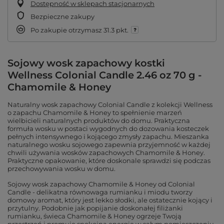
Dostępność w sklepach stacjonarnych
Bezpieczne zakupy
Po zakupie otrzymasz
31.3 pkt.
Sojowy wosk zapachowy kostki
Wellness Colonial Candle 2.46 oz 70 g -
Chamomile & Honey
Naturalny wosk zapachowy Colonial Candle z kolekcji Wellness
o zapachu Chamomile & Honey to spełnienie marzeń
wielbicieli naturalnych produktów do domu. Praktyczna
formuła wosku w postaci wygodnych do dozowania kosteczek
pełnych intensywnego i kojącego zmysły zapachu. Mieszanka
naturalnego wosku sojowego zapewnia przyjemność w każdej
chwili używania wosków zapachowych Chamomile & Honey.
Praktyczne opakowanie, które doskonale sprawdzi się podczas
przechowywania wosku w domu.
Sojowy wosk zapachowy Chamomile & Honey od Colonial
Candle - delikatna równowaga rumianku i miodu tworzy
domowy aromat, który jest lekko słodki, ale ostatecznie kojący i
przytulny. Podobnie jak popijanie doskonałej filiżanki
rumianku, świeca Chamomile & Honey ogrzeje Twoją