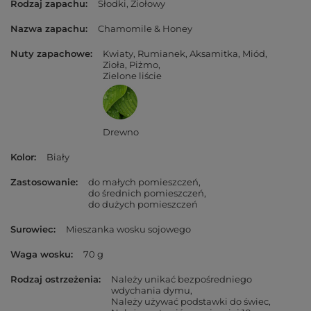
Rodzaj zapachu
Słodki
Ziołowy
Nazwa zapachu
Chamomile & Honey
Nuty zapachowe
Kwiaty
Rumianek
Aksamitka
Miód
Zioła
Piżmo
Zielone liście
Drewno
Kolor
Biały
Zastosowanie
do małych pomieszczeń
do średnich pomieszczeń
do dużych pomieszczeń
Surowiec
Mieszanka wosku sojowego
Waga wosku
70 g
Rodzaj ostrzeżenia
Należy unikać bezpośredniego
wdychania dymu
Należy używać podstawki do świec