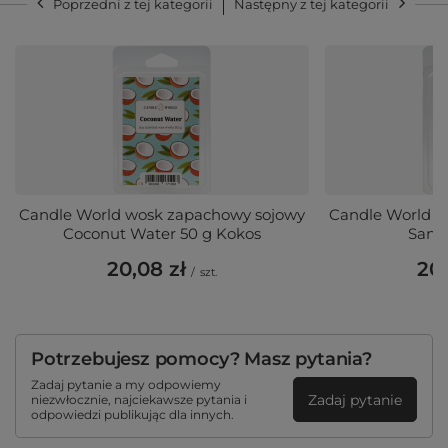
Poprzedni z tej kategorii
Następny z tej kategorii
Candle World wosk zapachowy sojowy
Candle World w
Coconut Water 50 g Kokos
Sand
20,08 zł
20,
/
szt.
Potrzebujesz pomocy? Masz pytania?
Zadaj pytanie a my odpowiemy
Zadaj pytanie
niezwłocznie, najciekawsze pytania i
odpowiedzi publikując dla innych.