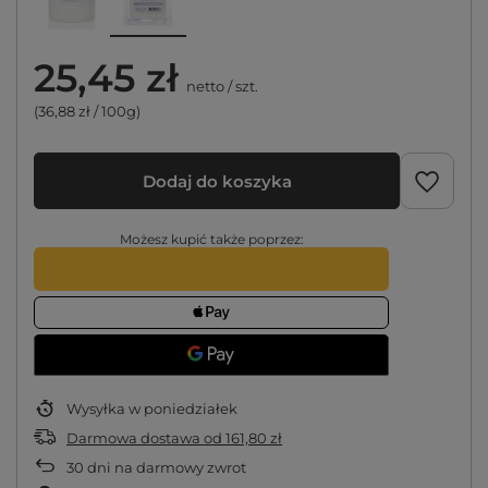
25,45 zł
netto
/
szt.
(36,88 zł / 100g)
Dodaj do koszyka
Możesz kupić także poprzez:
Wysyłka
w poniedziałek
Darmowa dostawa
od
161,80 zł
30
dni na darmowy zwrot