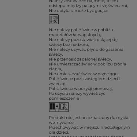
Należy zostawić co najmniej 10 cm
odstępu między palącymi się świecami
Nie dotykać, może być gorące
Nie należy palić świec w pobliżu
materiałów łatwopalnych
Nie należy pozostawiać palącej się
świecy bez nadzoru
Nie należy używać płynu do gaszenia
świecy
Nie przenosić zapalonej świecy
Nie umieszczać świec w pobliżu źródła
ciepła
Nie umieszczać świec w przeciągu
Palić świece poza zasięgiem dzieci i
zwierząt
Palić świece w pozycji pionowej
Po użyciu należy wywietrzyć
pomieszczenie
Produkt nie jest przeznaczony do mycia
w zmywarce
Przechowywać w miejscu niedostępnym
dla dzieci