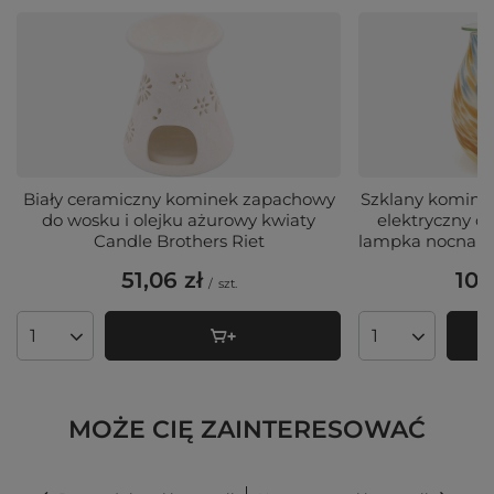
Biały ceramiczny kominek zapachowy
Szklany komine
do wosku i olejku ażurowy kwiaty
elektryczny d
Candle Brothers Riet
lampka nocna M
51,06 zł
109
/
szt.
Ilość produktów
Ilość produktó
MOŻE CIĘ ZAINTERESOWAĆ