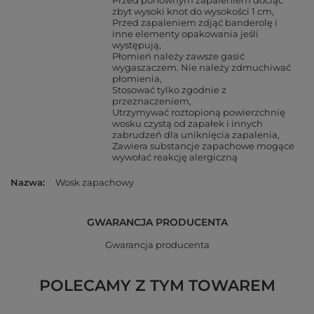
Przed ponownym zapaleniem dociąć
zbyt wysoki knot do wysokości 1 cm
Przed zapaleniem zdjąć banderolę i
inne elementy opakowania jeśli
występują
Płomień należy zawsze gasić
wygaszaczem. Nie należy zdmuchiwać
płomienia
Stosować tylko zgodnie z
przeznaczeniem
Utrzymywać roztopioną powierzchnię
wosku czystą od zapałek i innych
zabrudzeń dla uniknięcia zapalenia
Zawiera substancje zapachowe mogące
wywołać reakcję alergiczną
Nazwa
Wosk zapachowy
GWARANCJA PRODUCENTA
Gwarancja producenta
POLECAMY Z TYM TOWAREM