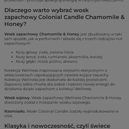
przestrzeń i promuje spokojną energię w całym pomieszczeniu.
Dlaczego warto wybrać wosk
zapachowy Colonial Candle Chamomile &
Honey?
Wosk zapachowy Chamomile & Honey
jest zbudowany w taki
sam sposób, jak w perfumach i składa się z trzech rodzajów nut
zapachowych:
Nuty głowy: zioła, zielone liście
Nuty serca: zioła, rumianek, aksamitka, kwiaty
Nuty głębi: miód, piżmo, drewno
Kolekcja Wellness inspirowana olejkami eterycznymi o
właściwościach uspokajających zawiera kojące zapachy.
Kolekcja Wellness jest doskonała do każdej przestrzeni.
Zapewnij sobie chwilę dla siebie i nabierz nowej energii do
działania dzięki zapachom z kolekcji Wellness.
Wosk sojowy.
Wosk zapachowy Wellness Chamomile & Honey
stworzony został z mieszanki wosku sojowego.
Rzemiosło.
Woski Colonial Candle zostały wyprodukowane w
USA.
Klasyka i nowoczesność, czyli świece