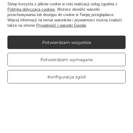
Sklep korzysta z plików cookie w celu realizacji usług zgodnie z
Regulaminy
Polityką dotyczącą cookies
. Możesz określić warunki
przechowywania lub dostępu do cookie w Twojej przeglądarce.
Więcej informacji na temat warunków i prywatności można znaleźć
także na stronie
Prywatność i warunki Google
.
Mój Candle World
Potwierdzam wszystkie
Informacje
Prawdziwe
Potwierdzam wymagane
opinie klientów
4.8
/ 5.0
Świece zapachowe
469 opinii
Konfiguracja zgód
Na skróty
Blog