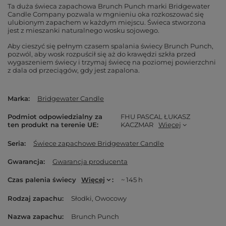
Ta duża świeca zapachowa Brunch Punch marki Bridgewater
Candle Company pozwala w mgnieniu oka rozkoszować się
ulubionym zapachem w każdym miejscu. Świeca stworzona
jest z mieszanki naturalnego wosku sojowego.
Aby cieszyć się pełnym czasem spalania świecy Brunch Punch,
pozwól, aby wosk rozpuścił się aż do krawędzi szkła przed
wygaszeniem świecy i trzymaj świecę na poziomej powierzchni
z dala od przeciągów, gdy jest zapalona.
Marka
Bridgewater Candle
Podmiot odpowiedzialny za
FHU PASCAL ŁUKASZ
ten produkt na terenie UE
KACZMAR
Więcej
Seria
Świece zapachowe Bridgewater Candle
Gwarancja
Gwarancja producenta
Czas palenia świecy
Więcej
~ 145 h
Rodzaj zapachu
Słodki
Owocowy
Nazwa zapachu
Brunch Punch