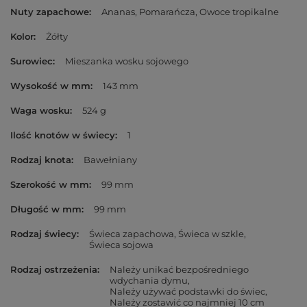
Nuty zapachowe
Ananas
Pomarańcza
Owoce tropikalne
Kolor
Żółty
Surowiec
Mieszanka wosku sojowego
Wysokość w mm
143 mm
Waga wosku
524 g
Ilość knotów w świecy
1
Rodzaj knota
Bawełniany
Szerokość w mm
99 mm
Długość w mm
99 mm
Rodzaj świecy
Świeca zapachowa
Świeca w szkle
Świeca sojowa
Rodzaj ostrzeżenia
Należy unikać bezpośredniego
wdychania dymu
Należy używać podstawki do świec
Należy zostawić co najmniej 10 cm