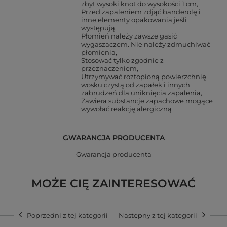
zbyt wysoki knot do wysokości 1 cm
Przed zapaleniem zdjąć banderolę i
inne elementy opakowania jeśli
występują
Płomień należy zawsze gasić
wygaszaczem. Nie należy zdmuchiwać
płomienia
Stosować tylko zgodnie z
przeznaczeniem
Utrzymywać roztopioną powierzchnię
wosku czystą od zapałek i innych
zabrudzeń dla uniknięcia zapalenia
Zawiera substancje zapachowe mogące
wywołać reakcję alergiczną
GWARANCJA PRODUCENTA
Gwarancja producenta
MOŻE CIĘ ZAINTERESOWAĆ
Poprzedni z tej kategorii
Następny z tej kategorii