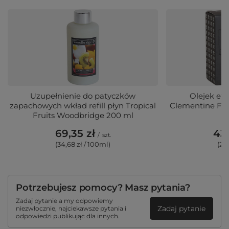
Uzupełnienie do patyczków
Olejek et
zapachowych wkład refill płyn Tropical
Clementine Fe
Fruits Woodbridge 200 ml
69,35 zł
43,
/
szt.
(34,68 zł / 100ml)
(29,
Potrzebujesz pomocy? Masz pytania?
Zadaj pytanie a my odpowiemy
Zadaj pytanie
niezwłocznie, najciekawsze pytania i
odpowiedzi publikując dla innych.