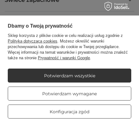
Świece zapachowe
Na skróty
Dbamy o Twoją prywatność
Sklep korzysta z plików cookie w celu realizacji usług zgodnie z
Polityką dotyczącą cookies
. Możesz określić warunki
Blog
przechowywania lub dostępu do cookie w Twojej przeglądarce.
Więcej informacji na temat warunków i prywatności można znaleźć
także na stronie
Prywatność i warunki Google
.
Potwierdzam wszystkie
+48512350052
shop@candleworld.eu
Candle World
,
Tarnowska 23/2
,
61-323
Poznań
Prawdziwe
Potwierdzam wymagane
opinie klientów
4.8
/ 5.0
469 opinii
W sklepie prezentujemy ceny netto (bez VAT).
Konfiguracja zgód
Copyright © Candle World 2016-2026 Wszelkie prawa zastrzeżone