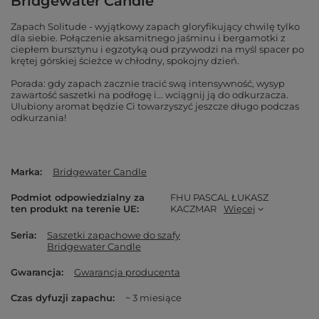
Bridgewater Candle
Zapach Solitude - wyjątkowy zapach gloryfikujący chwilę tylko
dla siebie. Połączenie aksamitnego jaśminu i bergamotki z
ciepłem bursztynu i egzotyką oud przywodzi na myśl spacer po
krętej górskiej ścieżce w chłodny, spokojny dzień.
Porada: gdy zapach zacznie tracić swą intensywność, wysyp
zawartość saszetki na podłogę i... wciągnij ją do odkurzacza.
Ulubiony aromat będzie Ci towarzyszyć jeszcze długo podczas
odkurzania!
Marka
Bridgewater Candle
Podmiot odpowiedzialny za
FHU PASCAL ŁUKASZ
ten produkt na terenie UE
KACZMAR
Więcej
Seria
Saszetki zapachowe do szafy
Bridgewater Candle
Gwarancja
Gwarancja producenta
Czas dyfuzji zapachu
~ 3 miesiące