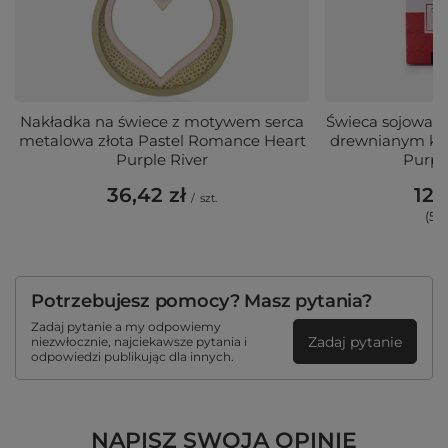
Nakładka na świece z motywem serca
Świeca sojowa z
metalowa złota Pastel Romance Heart
drewnianym kn
Purple River
Purpl
36,42 zł
127
/
szt.
(58,
Potrzebujesz pomocy? Masz pytania?
Zadaj pytanie a my odpowiemy
Zadaj pytanie
niezwłocznie, najciekawsze pytania i
odpowiedzi publikując dla innych.
NAPISZ SWOJĄ OPINIĘ