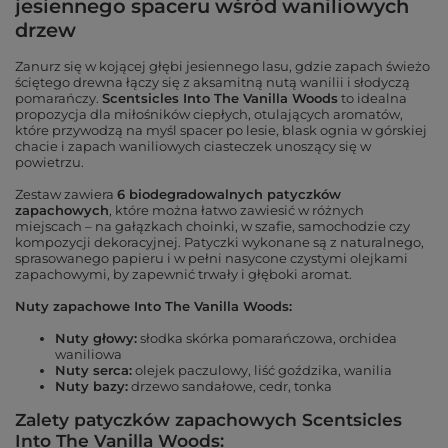
jesiennego spaceru wśród waniliowych
drzew
Zanurz się w kojącej głębi jesiennego lasu, gdzie zapach świeżo
ściętego drewna łączy się z aksamitną nutą wanilii i słodyczą
pomarańczy.
Scentsicles Into The Vanilla Woods
to idealna
propozycja dla miłośników ciepłych, otulających aromatów,
które przywodzą na myśl spacer po lesie, blask ognia w górskiej
chacie i zapach waniliowych ciasteczek unoszący się w
powietrzu.
Zestaw zawiera
6 biodegradowalnych patyczków
zapachowych
, które można łatwo zawiesić w różnych
miejscach – na gałązkach choinki, w szafie, samochodzie czy
kompozycji dekoracyjnej. Patyczki wykonane są z naturalnego,
sprasowanego papieru i w pełni nasycone czystymi olejkami
zapachowymi, by zapewnić trwały i głęboki aromat.
Nuty zapachowe Into The Vanilla Woods:
Nuty głowy:
słodka skórka pomarańczowa, orchidea
waniliowa
Nuty serca:
olejek paczulowy, liść goździka, wanilia
Nuty bazy:
drzewo sandałowe, cedr, tonka
Zalety patyczków zapachowych Scentsicles
Into The Vanilla Woods: