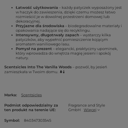
Łatwość użytkowania
– każdy patyczek wyposażony jest
w haczyk do zawieszenia, dzięki czemu możesz łatwo
rozmieścić je w dowolnej przestrzeni domowej lub
dekoracyjnej.
Przyjazne dla środowiska
– biodegradowalne materiały i
opakowania nadające się do recyklingu.
Intensywny, długotrwały zapach
– wystarczy kilka
patyczków, aby wypełnić pomieszczenie kojącym
aromatem waniliowego lasu.
Pomysł na prezent
– elegancki, praktyczny upominek,
który wprowadza do wnętrza magię jesieni i spokój
natury.
Scentsicles Into The Vanilla Woods
– pozwól, by jesień
zamieszkała w Twoim domu. 🌲🕯️
Marka
Scentsicles
Podmiot odpowiedzialny za
Fragrance and Style
ten produkt na terenie UE
GmbH
Więcej
Symbol
840347303545