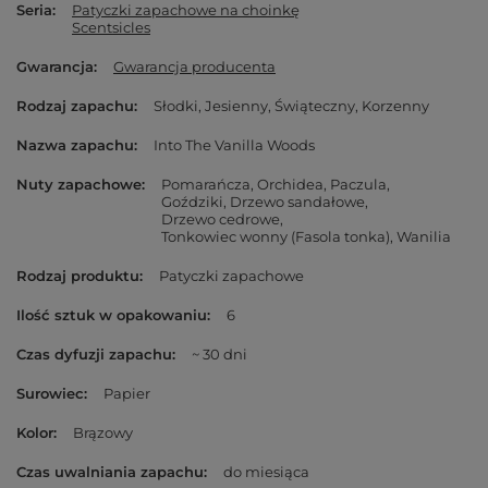
Seria
Patyczki zapachowe na choinkę
Scentsicles
Gwarancja
Gwarancja producenta
Rodzaj zapachu
Słodki
Jesienny
Świąteczny
Korzenny
Nazwa zapachu
Into The Vanilla Woods
Nuty zapachowe
Pomarańcza
Orchidea
Paczula
Goździki
Drzewo sandałowe
Drzewo cedrowe
Tonkowiec wonny (Fasola tonka)
Wanilia
Rodzaj produktu
Patyczki zapachowe
Ilość sztuk w opakowaniu
6
Czas dyfuzji zapachu
~ 30 dni
Surowiec
Papier
Kolor
Brązowy
Czas uwalniania zapachu
do miesiąca