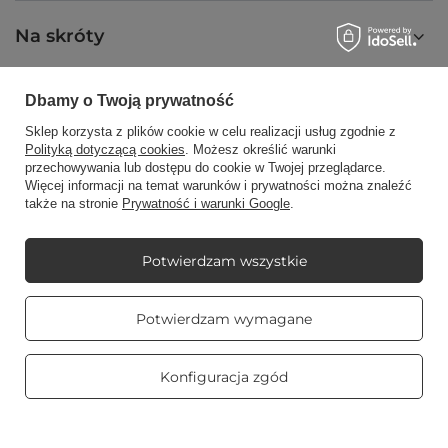
Na skróty
Dbamy o Twoją prywatność
Blog
Sklep korzysta z plików cookie w celu realizacji usług zgodnie z
Polityką dotyczącą cookies
. Możesz określić warunki
przechowywania lub dostępu do cookie w Twojej przeglądarce.
Więcej informacji na temat warunków i prywatności można znaleźć
także na stronie
Prywatność i warunki Google
.
+48512350052
shop@candleworld.eu
Candle World
,
Tarnowska 23/2
,
61-323
Poznań
Potwierdzam wszystkie
Prawdziwe
Potwierdzam wymagane
W sklepie prezentujemy ceny netto (bez VAT).
opinie klientów
4.8
/ 5.0
469 opinii
Konfiguracja zgód
Copyright © Candle World 2016-2026 Wszelkie prawa zastrzeżone