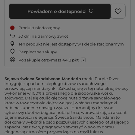
Powiadom o dostępności
Produkt niedostępny
30
dni na darmowy zwrot
Ten produkt nie jest dostępny w sklepie stacjonarnym
Bezpieczne zakupy
Po zakupie otrzymasz
44.8 pkt.
Sojowa świeca Sandalwood Mandarin
marki Purple River
intryguje zapachem ciepłego drzewa sandałowego i
orzeźwiającej mandarynki. Zakochaj się w tej naturalnej świecy
wykonanej w 100% z przyjaznego dla środowiska wosku
sojowego. Daj się otulić głęboką nutą drzewa sandałowego,
które w towarzystwie dojrzewającej w słońcu mandarynki
nabiera zupełnie nowego wyrazu. Harmonijny drzewno-
cytrusowy duet wzbogaca nuta piżma, wprowadzająca akcent
tajemniczości i elegancji. Świeca Sandalwood Mandarin to
doskonały wybór dla osób poszukujących ciepłego, otulającego
zapachu oraz tych, pragnących stworzyć w swoim domu
elegancką atmosferę przywodzącą na myśl luksus.