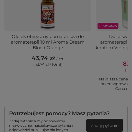
PROMOCJA
Olejek eteryczny pomarańcza do
Duża świe
aromaterapii 10 ml Aroma Dream
aromaterapii 
Blood Orange
knotem Vibing T
43,74 zł
/
szt.
83,
(43,74 zł / 10ml)
(18,
Najniższa cena p
przed wprowadz
Cena re
Potrzebujesz pomocy? Masz pytania?
Zadaj pytanie a my odpowiemy
Zadaj pytanie
niezwłocznie, najciekawsze pytania i
odpowiedzi publikując dla innych.