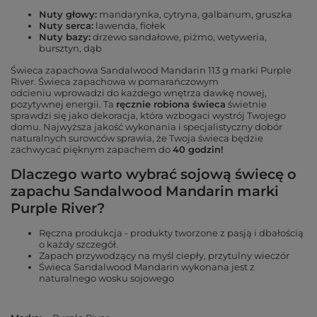
Nuty głowy:
mandarynka, cytryna, galbanum, gruszka
Nuty serca:
lawenda, fiołek
Nuty bazy:
drzewo sandałowe, piżmo, wetyweria,
bursztyn, dąb
Świeca zapachowa Sandalwood Mandarin 113 g marki
Purple
River
. Świeca zapachowa w pomarańczowym
odcieniu wprowadzi do każdego wnętrza dawkę nowej,
pozytywnej energii
.
Ta
ręcznie robiona świeca
świetnie
sprawdzi się jako dekoracja, która wzbogaci wystrój Twojego
domu. Najwyższa jakość wykonania i specjalistyczny dobór
naturalnych surowców sprawia, że Twoja świeca będzie
zachwycać pięknym zapachem do
40 godzin!
Dlaczego warto wybrać sojową świecę o
zapachu Sandalwood Mandarin marki
Purple River?
Ręczna produkcja - produkty tworzone z pasją i dbałością
o każdy szczegół.
Zapach przywodzący na myśl ciepły, przytulny wieczór
Świeca Sandalwood Mandarin wykonana jest z
naturalnego wosku sojowego