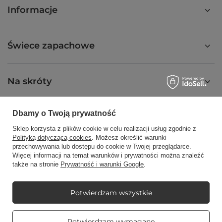
Informacje
Świece zapachowe
Na skróty
Dbamy o Twoją prywatność
Blog
Sklep korzysta z plików cookie w celu realizacji usług zgodnie z
Polityką dotyczącą cookies
. Możesz określić warunki
przechowywania lub dostępu do cookie w Twojej przeglądarce.
Więcej informacji na temat warunków i prywatności można znaleźć
także na stronie
Prywatność i warunki Google
.
+48512350052
shop@candleworld.eu
Candle World
,
Tarnowska 23/2
,
61-323
Poznań
Potwierdzam wszystkie
Prawdziwe
Potwierdzam wymagane
W sklepie prezentujemy ceny netto (bez VAT).