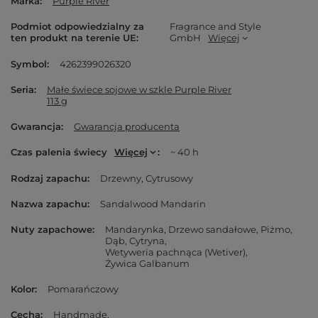
Marka
Purple River
Podmiot odpowiedzialny za
Fragrance and Style
ten produkt na terenie UE
GmbH
Więcej
Symbol
4262399026320
Seria
Małe świece sojowe w szkle Purple River
113 g
Gwarancja
Gwarancja producenta
Czas palenia świecy
Więcej
~ 40 h
Rodzaj zapachu
Drzewny
Cytrusowy
Nazwa zapachu
Sandalwood Mandarin
Nuty zapachowe
Mandarynka
Drzewo sandałowe
Piżmo
Dąb
Cytryna
Wetyweria pachnąca (Wetiver)
Żywica Galbanum
Kolor
Pomarańczowy
Cecha
Handmade