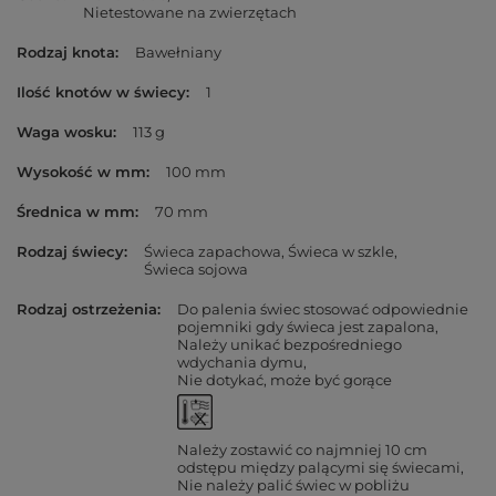
Nietestowane na zwierzętach
Rodzaj knota
Bawełniany
Ilość knotów w świecy
1
Waga wosku
113 g
Wysokość w mm
100 mm
Średnica w mm
70 mm
Rodzaj świecy
Świeca zapachowa
Świeca w szkle
Świeca sojowa
Rodzaj ostrzeżenia
Do palenia świec stosować odpowiednie
pojemniki gdy świeca jest zapalona
Należy unikać bezpośredniego
wdychania dymu
Nie dotykać, może być gorące
Należy zostawić co najmniej 10 cm
odstępu między palącymi się świecami
Nie należy palić świec w pobliżu