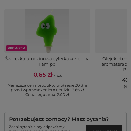
PROMOCJA
Świeczka urodzinowa cyferka 4 zielona
Olejek etery
Tamipol
aromaterapii
Blo
0,65 zł
/
szt.
43,
Najniższa cena produktu w okresie 30 dni
(43,
przed wprowadzeniem obniżki:
3,66 zł
Cena regularna:
2,00 zł
Potrzebujesz pomocy? Masz pytania?
Zadaj pytanie a my odpowiemy