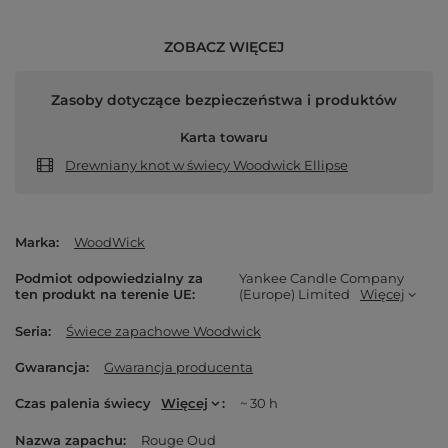
ZOBACZ WIĘCEJ
Zasoby dotyczące bezpieczeństwa i produktów
Karta towaru
Drewniany knot w świecy Woodwick Ellipse
Marka
WoodWick
Podmiot odpowiedzialny za
Yankee Candle Company
ten produkt na terenie UE
(Europe) Limited
Więcej
Seria
Świece zapachowe Woodwick
Gwarancja
Gwarancja producenta
Czas palenia świecy
Więcej
~ 30 h
Nazwa zapachu
Rouge Oud