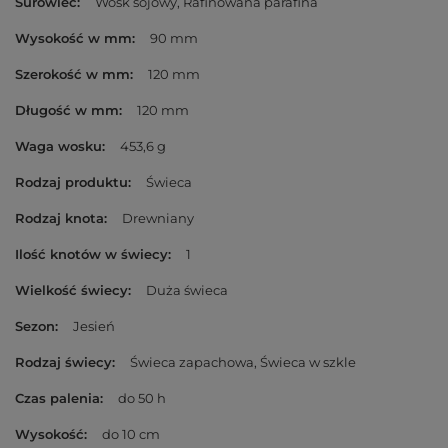
Surowiec
Wosk sojowy
Rafinowana parafina
Wysokość w mm
90 mm
Szerokość w mm
120 mm
Długość w mm
120 mm
Waga wosku
453,6 g
Rodzaj produktu
Świeca
Rodzaj knota
Drewniany
Ilość knotów w świecy
1
Wielkość świecy
Duża świeca
Sezon
Jesień
Rodzaj świecy
Świeca zapachowa
Świeca w szkle
Czas palenia
do 50 h
Wysokość
do 10 cm