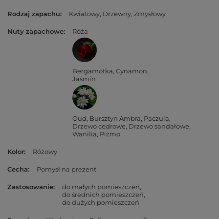
Rodzaj zapachu
Kwiatowy
Drzewny
Zmysłowy
Nuty zapachowe
Róża
Bergamotka
Cynamon
Jaśmin
Oud
Bursztyn Ambra
Paczula
Drzewo cedrowe
Drzewo sandałowe
Wanilia
Piżmo
Kolor
Różowy
Cecha
Pomysł na prezent
Zastosowanie
do małych pomieszczeń
do średnich pomieszczeń
do dużych pomieszczeń