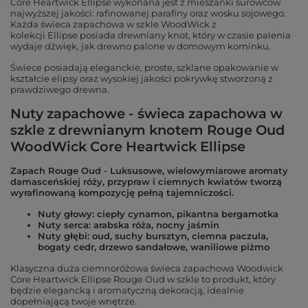
Core Heartwick Ellipse wykonana jest z mieszanki surowców
najwyższej jakości: rafinowanej parafiny oraz wosku sojowego.
Każda świeca zapachowa w szkle WoodWick z
kolekcji Ellipse posiada drewniany knot, który w czasie palenia
wydaje dźwięk, jak drewno palone w domowym kominku.
Świece posiadają eleganckie, proste, szklane opakowanie w
kształcie elipsy oraz wysokiej jakości pokrywkę stworzoną z
prawdziwego drewna.
Nuty zapachowe - świeca zapachowa w
szkle z drewnianym knotem Rouge Oud
WoodWick Core Heartwick Ellipse
Zapach Rouge Oud - Luksusowe, wielowymiarowe aromaty
damasceńskiej róży, przypraw i ciemnych kwiatów tworzą
wyrafinowaną kompozycję pełną tajemniczości.
Nuty głowy: ciepły cynamon, pikantna bergamotka
Nuty serca: arabska róża, nocny jaśmin
Nuty głębi: oud, suchy bursztyn, ciemna paczula,
bogaty cedr, drzewo sandałowe, waniliowe piżmo
Klasyczna duża ciemnoróżowa świeca zapachowa Woodwick
Core Heartwick Ellipse Rouge Oud w szkle to produkt, który
będzie elegancką i aromatyczną dekoracją, idealnie
dopełniającą twoje wnętrze.