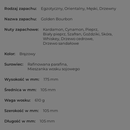
Rodzaj zapachu
Egzotyczny
Orientalny
Męski
Drzewny
Nazwa zapachu
Golden Bourbon
Nuty zapachowe
Kardamon
Cynamon
Pieprz
Biały pieprz
Szafran
Goździki
Skóra
Whiskey
Drzewo cedrowe
Drzewo sandałowe
Kolor
Brązowy
Surowiec
Rafinowana parafina
Mieszanka wosku sojowego
Wysokość w mm
175 mm
Średnica w mm
105 mm
Waga wosku
610 g
Szerokość w mm
105 mm
Długość w mm
105 mm