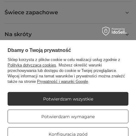
Świece zapachowe
Na skróty
Dbamy o Twoją prywatność
Blog
Sklep korzysta z plików cookie w celu realizacji usług zgodnie z
Polityką dotyczącą cookies
. Możesz określić warunki
przechowywania lub dostępu do cookie w Twojej przeglądarce.
Więcej informacji na temat warunków i prywatności można znaleźć
także na stronie
Prywatność i warunki Google
.
+48512350052
shop@candleworld.eu
Candle World
,
Tarnowska 23/2
,
61-323
Poznań
Potwierdzam wszystkie
Prawdziwe
Potwierdzam wymagane
opinie klientów
4.8
W sklepie prezentujemy ceny netto (bez VAT).
/ 5.0
469 opinii
Konfiguracja zgód