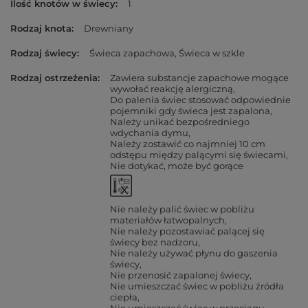
Ilość knotów w świecy
1
Rodzaj knota
Drewniany
Rodzaj świecy
Świeca zapachowa
Świeca w szkle
Rodzaj ostrzeżenia
Zawiera substancje zapachowe mogące
wywołać reakcję alergiczną
Do palenia świec stosować odpowiednie
pojemniki gdy świeca jest zapalona
Należy unikać bezpośredniego
wdychania dymu
Należy zostawić co najmniej 10 cm
odstępu między palącymi się świecami
Nie dotykać, może być gorące
Nie należy palić świec w pobliżu
materiałów łatwopalnych
Nie należy pozostawiać palącej się
świecy bez nadzoru
Nie należy używać płynu do gaszenia
świecy
Nie przenosić zapalonej świecy
Nie umieszczać świec w pobliżu źródła
ciepła