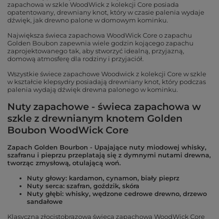
zapachowa w szkle WoodWick z kolekcji Core posiada
opatentowany, drewniany knot, który w czasie palenia wydaje
dźwięk, jak drewno palone w domowym kominku.
Największa świeca zapachowa WoodWick Core o zapachu
Golden Boubon zapewnia wiele godzin kojącego zapachu
zaprojektowanego tak, aby stworzyć idealną, przyjazną,
domową atmosferę dla rodziny i przyjaciół.
Wszystkie świece zapachowe Woodwick z kolekcji Core w szkle
w kształcie klepsydry posiadają drewniany knot, który podczas
palenia wydają dźwięk drewna palonego w kominku.
Nuty zapachowe - świeca zapachowa w
szkle z drewnianym knotem Golden
Boubon WoodWick Core
Zapach Golden Bourbon - Upajające nuty miodowej whisky,
szafranu i pieprzu przeplatają się z dymnymi nutami drewna,
tworząc zmysłową, otulającą woń.
Nuty głowy: kardamon, cynamon, biały pieprz
Nuty serca: szafran, goździk, skóra
Nuty głębi: whisky, wędzone cedrowe drewno, drzewo
sandałowe
Klasyczna złocistobrązowa świeca zapachowa WoodWick Core