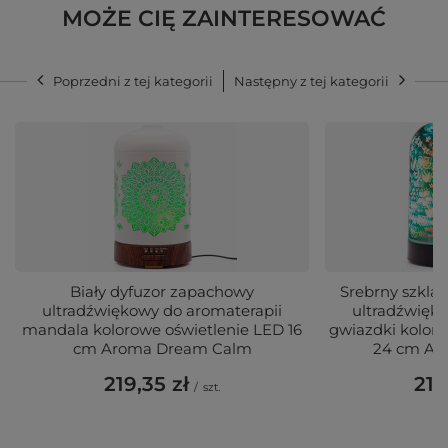
MOŻE CIĘ ZAINTERESOWAĆ
Poprzedni z tej kategorii
Następny z tej kategorii
Biały dyfuzor zapachowy
Srebrny szkla
ultradźwiękowy do aromaterapii
ultradźwięko
mandala kolorowe oświetlenie LED 16
gwiazdki kolor
cm Aroma Dream Calm
24 cm Ar
219,35 zł
219
/
szt.