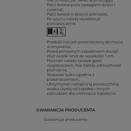
Nie umieszczać świec w przeciągu
Palić świece poza zasięgiem dzieci i
zwierząt
Palić świece w pozycji pionowej
Po użyciu należy wywietrzyć
pomieszczenie
Produkt nie jest przeznaczony do mycia
w zmywarce
Przed ponownym zapaleniem dociąć
zbyt wysoki knot do wysokości 1 cm
Płomień należy zawsze gasić
wygaszaczem. Nie należy zdmuchiwać
płomienia
Stosować tylko zgodnie z
przeznaczeniem
Utrzymywać roztopioną powierzchnię
wosku czystą od zapałek i innych
zabrudzeń dla uniknięcia zapalenia
GWARANCJA PRODUCENTA
Gwarancja producenta