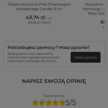
Olejek eteryczny Pink Champagne
Naturalna só
Woodbridge Candle 15 ml
Martwego i ol
Róża 1200 
43,74 zł
/
szt.
60,
(29,16 zł / 10ml)
(5,
Potrzebujesz pomocy? Masz pytania?
Zadaj pytanie a my odpowiemy
Zadaj pytanie
niezwłocznie, najciekawsze pytania i
odpowiedzi publikując dla innych.
NAPISZ SWOJĄ OPINIĘ
Twoja ocena:
5/5