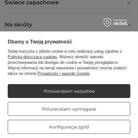
Świece zapachowe
Na skróty
Dbamy o Twoją prywatność
Blog
Sklep korzysta z plików cookie w celu realizacji usług zgodnie z
Polityką dotyczącą cookies
. Możesz określić warunki
przechowywania lub dostępu do cookie w Twojej przeglądarce.
Więcej informacji na temat warunków i prywatności można znaleźć
także na stronie
Prywatność i warunki Google
.
+48512350052
shop@candleworld.eu
Candle World
,
Tarnowska 23/2
,
61-323
Poznań
Potwierdzam wszystkie
Prawdziwe
Potwierdzam wymagane
opinie klientów
W sklepie prezentujemy ceny netto (bez VAT).
4.8
/ 5.0
469 opinii
Konfiguracja zgód
Copyright © Candle World 2016-2026 Wszelkie prawa zastrzeżone