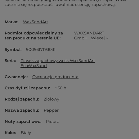
zacznie się rozpuszczać i uwalniać esencję zapachową.
Marka
WaxSandArt
Podmiot odpowiedzialny za
WAXSANDART
ten produkt na terenie UE
GmbH
Więcej
Symbol
9009317193031
Seria
Piasek zapachowy wosk WaxSandArt
EcoWaxSand
Gwarancja
Gwarancja producenta
Czas dyfuzji zapachu
~ 30 h
Rodzaj zapachu
Ziołowy
Nazwa zapachu
Pepper
Nuty zapachowe
Pieprz
Kolor
Biały