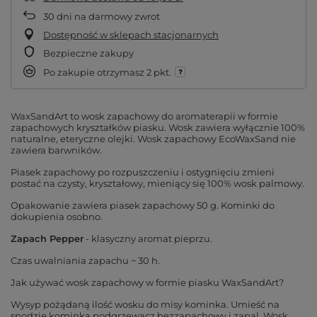
30
dni na darmowy zwrot
Dostępność w sklepach stacjonarnych
Bezpieczne zakupy
Po zakupie otrzymasz
2 pkt.
WaxSandArt to wosk zapachowy do aromaterapii w formie
zapachowych kryształków piasku. Wosk zawiera wyłącznie 100%
naturalne, eteryczne olejki. Wosk zapachowy EcoWaxSand nie
zawiera barwników.
Piasek zapachowy po rozpuszczeniu i ostygnięciu zmieni
postać na czysty, kryształowy, mieniący się 100% wosk palmowy.
Opakowanie zawiera piasek zapachowy 50 g. Kominki do
dokupienia osobno.
Zapach Pepper
- klasyczny aromat pieprzu.
Czas uwalniania zapachu ~ 30 h.
Jak używać wosk zapachowy w formie piasku WaxSandArt?
Wysyp pożądaną ilość wosku do misy kominka. Umieść na
spodzie kominka podgrzewacz bezzapachowy i zapal. Wosk