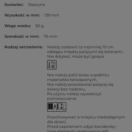
Surowiec
Stearyna
Wysokość w mm
139 mm
Waga wosku
50 g
Szerokość w mm
76 mm
Rodzaj ostrzeżenia
Należy zostawić co najmniej 10 cm
odstępu między palącymi się świecami
Nie dotykać, może być gorące
Nie należy palić świec w pobliżu
materiałów łatwopalnych
Nie należy pozostawiać palącej się
świecy bez nadzoru
Po użyciu należy wywietrzyć
pomieszczenie
Przechowywać w miejscu niedostępnym
dla dzieci
Przed zapaleniem zdjąć banderolę i
inne elementy opakowania jeśli