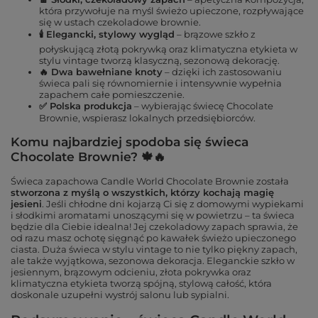
która przywołuje na myśl świeżo upieczone, rozpływające
się w ustach czekoladowe brownie.
🕯️ Elegancki, stylowy wygląd
– brązowe szkło z
połyskującą złotą pokrywką oraz klimatyczna etykieta w
stylu vintage tworzą klasyczną, sezonową dekorację.
🔥 Dwa bawełniane knoty
– dzięki ich zastosowaniu
świeca pali się równomiernie i intensywnie wypełnia
zapachem całe pomieszczenie.
✅ Polska produkcja
– wybierając świecę Chocolate
Brownie, wspierasz lokalnych przedsiębiorców.
Komu najbardziej spodoba się świeca
Chocolate Brownie? 🍁🔥
Świeca zapachowa Candle World Chocolate Brownie została
stworzona z myślą o wszystkich, którzy kochają magię
jesieni
. Jeśli chłodne dni kojarzą Ci się z domowymi wypiekami
i słodkimi aromatami unoszącymi się w powietrzu – ta świeca
będzie dla Ciebie idealna! Jej czekoladowy zapach sprawia, że
od razu masz ochotę sięgnąć po kawałek świeżo upieczonego
ciasta. Duża świeca w stylu vintage to nie tylko piękny zapach,
ale także wyjątkowa, sezonowa dekoracja. Eleganckie szkło w
jesiennym, brązowym odcieniu, złota pokrywka oraz
klimatyczna etykieta tworzą spójną, stylową całość, która
doskonale uzupełni wystrój salonu lub sypialni.