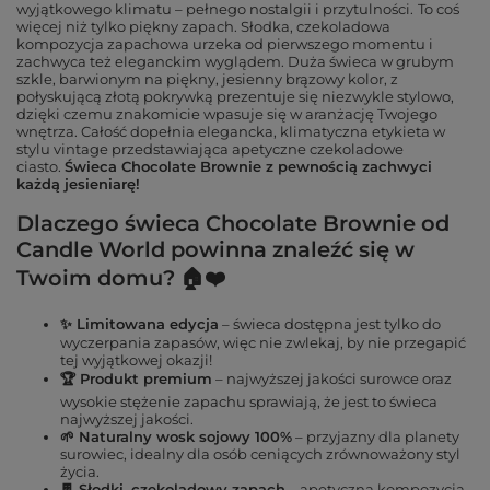
wyjątkowego klimatu – pełnego nostalgii i przytulności.
To coś
więcej niż tylko piękny zapach. Słodka, czekoladowa
kompozycja zapachowa urzeka od pierwszego momentu i
zachwyca też eleganckim wyglądem. Duża świeca w grubym
szkle, barwionym na piękny, jesienny brązowy kolor, z
połyskującą złotą pokrywką prezentuje się niezwykle stylowo,
dzięki czemu znakomicie wpasuje się w aranżację Twojego
wnętrza. Całość dopełnia elegancka, klimatyczna etykieta w
stylu vintage przedstawiająca apetyczne czekoladowe
ciasto.
Świeca Chocolate Brownie z pewnością zachwyci
każdą jesieniarę!
Dlaczego świeca Chocolate Brownie od
Candle World powinna znaleźć się w
Twoim domu? 🏠❤️
✨ Limitowana edycja
– świeca dostępna jest tylko do
wyczerpania zapasów, więc nie zwlekaj, by nie przegapić
tej wyjątkowej okazji!
🏆 Produkt premium
– najwyższej jakości surowce oraz
wysokie stężenie zapachu sprawiają, że jest to świeca
najwyższej jakości.
🌱 Naturalny wosk sojowy 100%
– przyjazny dla planety
surowiec, idealny dla osób ceniących zrównoważony styl
życia.
🍫 Słodki, czekoladowy zapach
– apetyczna kompozycja,