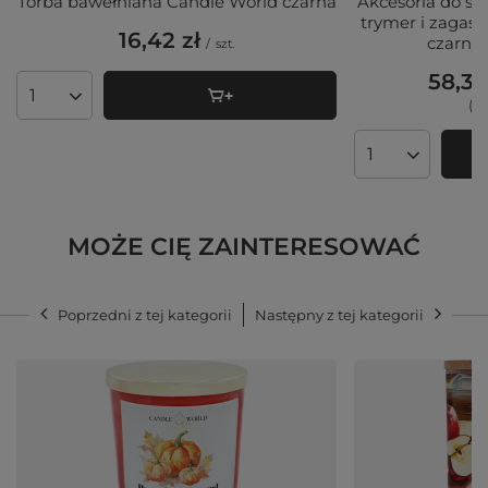
Torba bawełniana Candle World czarna
Akcesoria do św
trymer i zagasz
16,42 zł
czarnym
/
szt.
58,37
Ilość produktów
(29
Ilość produktó
MOŻE CIĘ ZAINTERESOWAĆ
Poprzedni z tej kategorii
Następny z tej kategorii