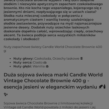
Świeca Chocolate Brownie wypełni Twój dom obłędnie
słodkim i niezwykle apetycznym zapachem czekoladowego
brownie. Kto nie kocha tego wspaniałego, kojarzącego się z
jesiennymi dniami, rozpływającego się w ustach ciasta?
Słodka nuta mlecznej czekolady w połączeniu z
aromatycznym ciastem i wanilią tworzy uzależniająco
słodkie zestawienie, przywodzące na myśl najsmaczniejsze
jesienne desery. Dodatek nuty orzechów laskowych
doskonale dopełnia całość, wprowadzając ciepły, orzechowy
akcent. Ta świeca podbije serca wszystkich miłośników
czekolady i słodkości!
Nuty zapachowe świecy Candle World Chocolate Brownie 400
g:
Nuty głowy:
Czekolada, Orzechy laskowe 🍫
Nuty serca:
Ciasto 🍰
Nuty głębi:
Wanilia 🧁
Duża sojowa świeca marki Candle World
Vintage Chocolate Brownie 400 g -
esencja jesieni w eleganckim wydaniu 🍂🕯
✨
Sojowa świeca Chocolate Brownie z limitowanej kolekcji
Vintage od Candle World powstała z miłości do jesieni i jej