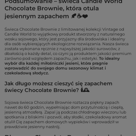
Podsumowanie – świeca Candle World
Chocolate Brownie, która otula
jesiennym zapachem 🍂☕❤️
Świeca Chocolate Brownie z limitowanej kolekcji Vintage od
Candle World to wyjątkowy produkt stworzony z naturalnego
wosku sojowego, który jest przyjazny dla środowiska i idealny
dla osób wybierających ekologiczne rozwiązania. Nasza świeca
została wykonana ręcznie z najwyższej jakości surowców, z
dbałością o każdy detal, co czyni ją produktem jakości premium
zarówno pod względem zapachu, jak i estetyki.
To idealny
wybór dla każdej miłośniczki jesieni, która pragnie
wprowadzić do swojego domu sezonowy klimat i
czekoladową słodycz.
Jak długo możesz cieszyć się zapachem
świecy Chocolate Brownie? 🕯🕰
Sojowa świeca Chocolate Brownie roztacza piękny zapach
nawet do 60 godzin, wypełniając dom przytulnością i ciepłą,
jesienną atmosferą.
Zapal ją podczas chłodnego wieczoru lub
spotkania z bliskimi i pozwól, aby słodki, czekoladowy aromat
otulił Cię zapachem domowych wypieków i wprowadził w
prawdziwie jesienny nastrój.