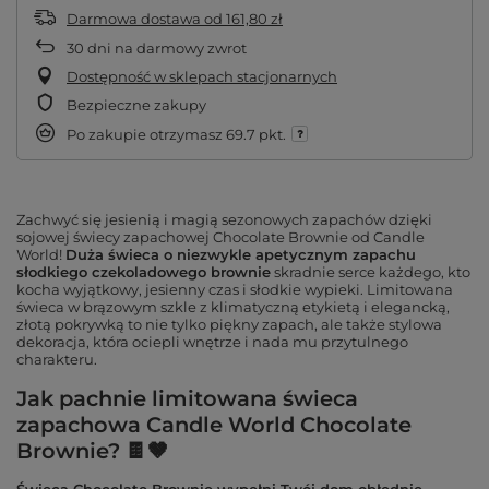
Darmowa dostawa
od
161,80 zł
30
dni na darmowy zwrot
Dostępność w sklepach stacjonarnych
Bezpieczne zakupy
Po zakupie otrzymasz
69.7 pkt.
Zachwyć się jesienią i magią sezonowych zapachów dzięki
sojowej świecy zapachowej Chocolate Brownie od Candle
World!
Duża świeca o niezwykle apetycznym zapachu
słodkiego czekoladowego brownie
skradnie serce każdego, kto
kocha wyjątkowy, jesienny czas i słodkie wypieki. Limitowana
świeca w brązowym szkle z klimatyczną etykietą i elegancką,
złotą pokrywką to nie tylko piękny zapach, ale także stylowa
dekoracja, która ociepli wnętrze i nada mu przytulnego
charakteru.
Jak pachnie limitowana świeca
zapachowa Candle World Chocolate
Brownie? 🍫🤎