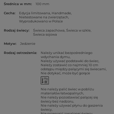
Średnica w mm
100 mm
Cecha
Edycja limitowana
Handmade
Nietestowane na zwierzętach
Wyprodukowano w Polsce
Rodzaj świecy
Świeca zapachowa
Świeca w szkle
Świeca sojowa
Motyw
Jedzenie
Rodzaj ostrzeżenia
Należy unikać bezpośredniego
wdychania dymu
Należy używać podstawki do świec
Należy zostawić co najmniej 10 cm
odstępu między palącymi się świecami
Nie dotykać, może być gorące
Nie należy palić świec w pobliżu
materiałów łatwopalnych
Nie należy pozostawiać palącej się
świecy bez nadzoru
Nie należy używać płynu do gaszenia
świecy
Nie przenosić zapalonej świecy