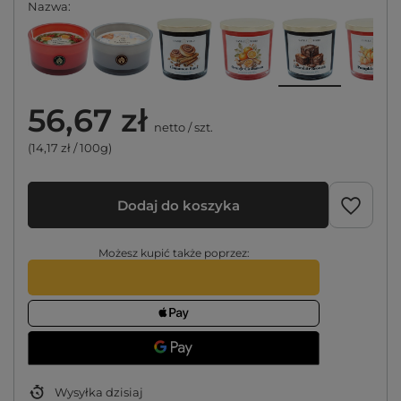
Nazwa
56,67 zł
netto
/
szt.
(14,17 zł / 100g)
Dodaj do koszyka
Możesz kupić także poprzez:
Wysyłka
dzisiaj