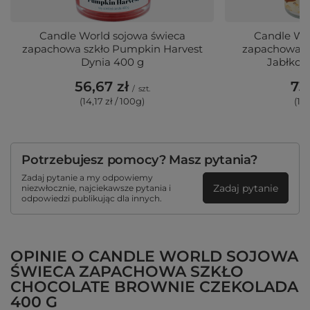
Candle World sojowa świeca
Candle Wor
zapachowa szkło Pumpkin Harvest
zapachowa 3 
Dynia 400 g
Jabłko 
56,67 zł
73,
/
szt.
(14,17 zł / 100g)
(15,
Potrzebujesz pomocy? Masz pytania?
Zadaj pytanie a my odpowiemy
Zadaj pytanie
niezwłocznie, najciekawsze pytania i
odpowiedzi publikując dla innych.
OPINIE O CANDLE WORLD SOJOWA
ŚWIECA ZAPACHOWA SZKŁO
CHOCOLATE BROWNIE CZEKOLADA
400 G