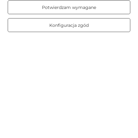
Prawdziwe
Potwierdzam wymagane
opinie klientów
4.8
/ 5.0
Informacje
469 opinii
Konfiguracja zgód
Świece zapachowe
Na skróty
Blog
+48512350052
shop@candleworld.eu
Candle World
,
Tarnowska 23/2
,
61-323
Poznań