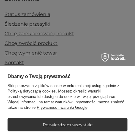
Status zamówienia
Śledzenie przesyłki
Chcę zareklamować produkt
Chcę zwrócić produkt
Chcę wymienić towar
Kontakt
Dbamy o Twoją prywatność
Konto
Sklep korzysta z plików cookie w celu realizacji usług zgodnie z
Polityką dotyczącą cookies
. Możesz określić warunki
przechowywania lub dostępu do cookie w Twojej przeglądarce.
Więcej informacji na temat warunków i prywatności można znaleźć
Regulaminy
także na stronie
Prywatność i warunki Google
.
Potwierdzam wszystkie
Mój Candle World