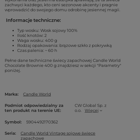
zachwyci każdego, kto ceni sezonowe akcenty i pragnie
wprowadzić do swojego domu odrobinę jesiennej magii.
Informacje techniczne:
Typ wosku: Wosk sojowy 100%
Ilość knotów: 2
Waga wosku: 400 g
Rodzaj opakowania: brązowe szkło z pokrywką
Czas palenia: ~ 60 h
Pełne dane techniczne świecy zapachowej Candle World
Chocolate Brownie 400 g znajdziesz w sekcji "Parametry"
poniżej.
Marka
Candle World
Podmiot odpowiedzialny za
CW Global Sp. z
ten produkt na terenie UE
o.o.
Więcej
Symbol
5904492170362
Seria
Candle World Vintage sojowe świece
zapachowe