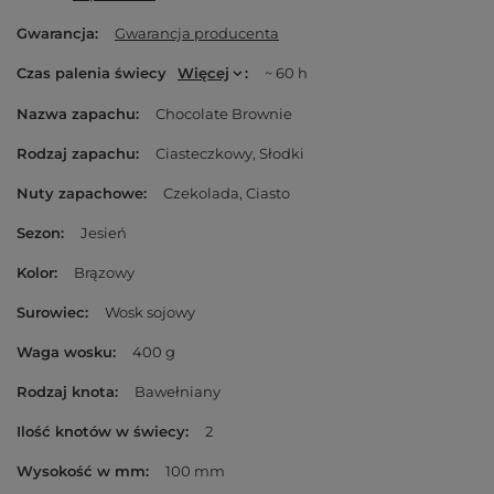
Gwarancja
Gwarancja producenta
Czas palenia świecy
Więcej
~ 60 h
Nazwa zapachu
Chocolate Brownie
Rodzaj zapachu
Ciasteczkowy
Słodki
Nuty zapachowe
Czekolada
Ciasto
Sezon
Jesień
Kolor
Brązowy
Surowiec
Wosk sojowy
Waga wosku
400 g
Rodzaj knota
Bawełniany
Ilość knotów w świecy
2
Wysokość w mm
100 mm