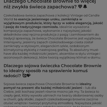
Dlaczego Chocolate Brownie to więcej
niż zwykła świeca zapachowa? 💛🔔
Czekoladowa świeca zapachowa z kolekcji Vintage od Candle
World
to esencja jesiennego uroku, zamknięta w
wyjątkowym produkcie, który łączy w sobie elegancję, jakość
i pasję do tradycyjnego rzemiosła.
Idealnie wyważona
kompozycja zapachowa, wykonanie z najwyższej jakości
składników oraz ręczna produkcja z pasją i zamiłowaniem do
tradycji sprawiają, że świeca Chocolate Brownie jest wyjątkowa.
Intensywny, jesienny zapach czekoladowego ciasta został
zamknięty w stylowym, eleganckim szkle, ozdobionym
klimatyczną etykietą z nastrojową grafiką. To absolutny must-
have dla każdej miłośniczki jesieni, akcentów w stylu vintage i
sezonowych dekoracji, które tworzą wyjątkowy klimat w domu.
Dlaczego sojowa świeczka Chocolate Brownie
to idealny sposób na sprawienie komuś
radości? 🥰💝
Sojowa świeca zapachowa Chocolate Brownie to
idealny
pomysł na prezent dla każdej miłośniczki jesieni
– lub dla
Ciebie, jeśli kochasz jesień równie mocno jak my. Ta świeca to
ciepły gest, który wywoła uśmiech na twarzy obdarowanej osoby
w chwili, gdy słodki, zapach czekoladowego brownie zacznie
otulać wnętrze i tworzyć przytulną atmosferę. Najwyższa jakość
wykonania oraz jesienna estetyka sprawiają, że ta świeca