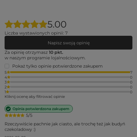
5.00
Liczba wystawionych opinii: 7
Napisz swoją opinię
Za opinię otrzymasz
10 pkt.
w naszym programie lojalnościowym.
Pokaż tylko opinie potwierdzone zakupem
5
7
4
0
3
0
2
0
1
0
Kliknij ocenę aby filtrować opinie
Opinia potwierdzona zakupem
5/5
Rzeczywiście pachnie jak ciasto, ale trochę też jak budyń
czekoladowy :)