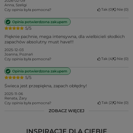
2026-02-09
Anna, Szeligi
Tak
0
Nie
0
Czy opinia była pomocna?
Opinia potwierdzona zakupem
5/5
Pięknie pachnie, mega intensywna, dla wielbicieli słodkich
zapachów absolutny must have!!!
2025-12-03
Joanna, Poznań
Tak
4
Nie
0
Czy opinia była pomocna?
Opinia potwierdzona zakupem
5/5
Świeca jest przepiękna, zapach obłędny!
2025-11-06
Renata, Żary
Tak
2
Nie
0
Czy opinia była pomocna?
ZOBACZ WIĘCEJ
INSPIRACJE DLA CIEBIE