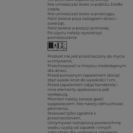
Nie umieszczać świec w pobliżu źródła
ciepła
Nie umieszczać świec w przeciągu
Palić świece poza zasięgiem dzieci i
zwierząt
Palić świece w pozycji pionowej
Po użyciu należy wywietrzyć
pomieszczenie
Produkt nie jest przeznaczony do mycia
w zmywarce
Przechowywać w miejscu niedostępnym
dla dzieci
Przed ponownym zapaleniem dociąć
zbyt wysoki knot do wysokości 1 cm
Przed zapaleniem zdjąć banderolę i
inne elementy opakowania jeśli
występują
Płomień należy zawsze gasić
wygaszaczem. Nie należy zdmuchiwać
płomienia
Stosować tylko zgodnie z
przeznaczeniem
Utrzymywać roztopioną powierzchnię
wosku czystą od zapałek i innych
zabrudzeń dla uniknięcia zapalenia