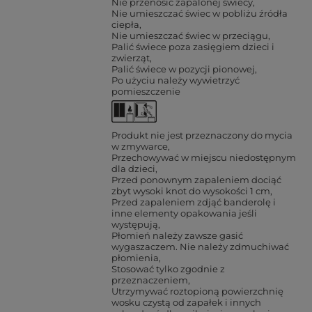
Nie przenosić zapalonej świecy
Nie umieszczać świec w pobliżu źródła
ciepła
Nie umieszczać świec w przeciągu
Palić świece poza zasięgiem dzieci i
zwierząt
Palić świece w pozycji pionowej
Po użyciu należy wywietrzyć
pomieszczenie
Produkt nie jest przeznaczony do mycia
w zmywarce
Przechowywać w miejscu niedostępnym
dla dzieci
Przed ponownym zapaleniem dociąć
zbyt wysoki knot do wysokości 1 cm
Przed zapaleniem zdjąć banderolę i
inne elementy opakowania jeśli
występują
Płomień należy zawsze gasić
wygaszaczem. Nie należy zdmuchiwać
płomienia
Stosować tylko zgodnie z
przeznaczeniem
Utrzymywać roztopioną powierzchnię
wosku czystą od zapałek i innych