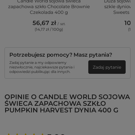
Candle World sojowa świeca
Duża sojowa 
zapachowa szkło Chocolate Brownie
szkle dyniow
Czekolada 400 g
Sweets Pu
56,67 zł
109
/
szt.
(14,17 zł / 100g)
(17,
Potrzebujesz pomocy? Masz pytania?
Zadaj pytanie a my odpowiemy
Zadaj pytanie
niezwłocznie, najciekawsze pytania i
odpowiedzi publikując dla innych.
OPINIE O CANDLE WORLD SOJOWA
ŚWIECA ZAPACHOWA SZKŁO
PUMPKIN HARVEST DYNIA 400 G