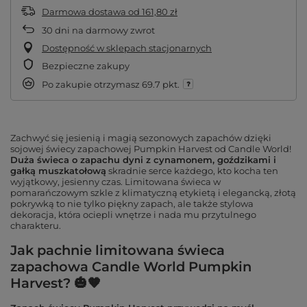
Darmowa dostawa
od
161,80 zł
30
dni na darmowy zwrot
Dostępność w sklepach stacjonarnych
Bezpieczne zakupy
Po zakupie otrzymasz
69.7 pkt.
Zachwyć się jesienią i magią sezonowych zapachów dzięki
sojowej świecy zapachowej Pumpkin Harvest od Candle World!
Duża świeca o zapachu dyni z cynamonem, goździkami i
gałką muszkatołową
skradnie serce każdego, kto kocha ten
wyjątkowy, jesienny czas. Limitowana świeca w
pomarańczowym szkle z klimatyczną etykietą i elegancką, złotą
pokrywką to nie tylko piękny zapach, ale także stylowa
dekoracja, która ociepli wnętrze i nada mu przytulnego
charakteru.
Jak pachnie limitowana świeca
zapachowa Candle World Pumpkin
Harvest? 🎃🧡