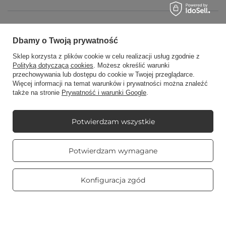
Konto
Dbamy o Twoją prywatność
Sklep korzysta z plików cookie w celu realizacji usług zgodnie z
Regulaminy
Polityką dotyczącą cookies
. Możesz określić warunki
przechowywania lub dostępu do cookie w Twojej przeglądarce.
Więcej informacji na temat warunków i prywatności można znaleźć
także na stronie
Prywatność i warunki Google
.
Mój Candle World
Potwierdzam wszystkie
Informacje
Prawdziwe
Potwierdzam wymagane
opinie klientów
4.8
/ 5.0
Świece zapachowe
469 opinii
Konfiguracja zgód
Na skróty