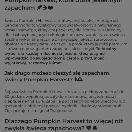
Pumpkin Harvest, która otula jesiennym
zapachem 🍂☕❤️
Świeca Pumpkin Harvest z limitowanej kolekcji Vintage od
Candle World to wyjątkowy produkt stworzony z naturalnego
wosku sojowego, który jest przyjazny dla środowiska i idealny
dla osób wybierających ekologiczne rozwiązania. Nasza świeca
została wykonana ręcznie z najwyższej jakości surowców, z
dbałością o każdy detal, co czyni ją produktem jakości premium
zarówno pod względem zapachu, jak i estetyki.
To idealny
wybór dla każdej miłośniczki jesieni, która pragnie
wprowadzić do swojego domu ciepło, przytulność i
wyjątkowy, sezonowy klimat.
Jak długo możesz cieszyć się zapachem
świecy Pumpkin Harvest? 🕯🕰
Sojowa świeca Pumpkin Harvest roztacza piękny zapach aż do
60 godzin, wypełniając cały dom sezonową przytulnością i
ciepłą, jesienną aurą. Zapal ją podczas chłodnego wieczoru lub
spotkania z bliskimi i pozwól, by słodki, dyniowy aromat otulił
Cię spokojem i rozgrzał Twoje serce.
Dlaczego Pumpkin Harvest to więcej niż
zwykła świeca zapachowa? 💛🔔