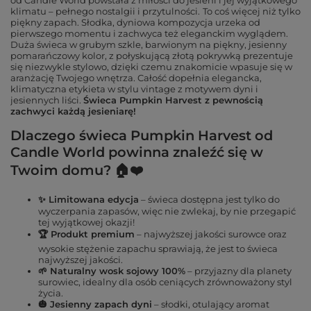
od Candle World powstała z miłości do jesieni i jej wyjątkowego
klimatu – pełnego nostalgii i przytulności.
To coś więcej niż tylko
piękny zapach. Słodka, dyniowa kompozycja urzeka od
pierwszego momentu i zachwyca też eleganckim wyglądem.
Duża świeca w grubym szkle, barwionym na piękny, jesienny
pomarańczowy kolor, z połyskującą złotą pokrywką prezentuje
się niezwykle stylowo, dzięki czemu znakomicie wpasuje się w
aranżację Twojego wnętrza. Całość dopełnia elegancka,
klimatyczna etykieta w stylu vintage z motywem dyni i
jesiennych liści.
Świeca Pumpkin Harvest z pewnością
zachwyci każdą jesieniarę!
Dlaczego świeca Pumpkin Harvest od
Candle World powinna znaleźć się w
Twoim domu? 🏠❤️
✨ Limitowana edycja
– świeca dostępna jest tylko do
wyczerpania zapasów, więc nie zwlekaj, by nie przegapić
tej wyjątkowej okazji!
🏆 Produkt premium
– najwyższej jakości surowce oraz
wysokie stężenie zapachu sprawiają, że jest to świeca
najwyższej jakości.
🌱 Naturalny wosk sojowy 100%
– przyjazny dla planety
surowiec, idealny dla osób ceniących zrównoważony styl
życia.
🎃 Jesienny zapach dyni
– słodki, otulający aromat