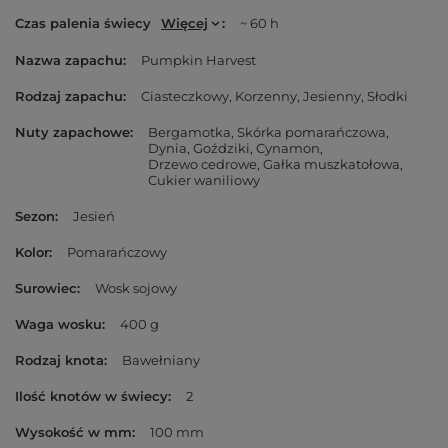
Czas palenia świecy
Więcej
~ 60 h
Nazwa zapachu
Pumpkin Harvest
Rodzaj zapachu
Ciasteczkowy
Korzenny
Jesienny
Słodki
Nuty zapachowe
Bergamotka
Skórka pomarańczowa
Dynia
Goździki
Cynamon
Drzewo cedrowe
Gałka muszkatołowa
Cukier waniliowy
Sezon
Jesień
Kolor
Pomarańczowy
Surowiec
Wosk sojowy
Waga wosku
400 g
Rodzaj knota
Bawełniany
Ilość knotów w świecy
2
Wysokość w mm
100 mm