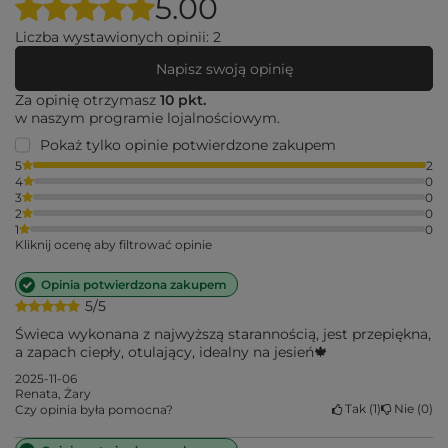
5.00
Liczba wystawionych opinii: 2
Napisz swoją opinię
Za opinię otrzymasz
10 pkt.
w naszym programie lojalnościowym.
Pokaż tylko opinie potwierdzone zakupem
5
2
4
0
3
0
2
0
1
0
Kliknij ocenę aby filtrować opinie
Opinia potwierdzona zakupem
5/5
Świeca wykonana z najwyższą starannością, jest przepiękna,
a zapach ciepły, otulający, idealny na jesień🍁
2025-11-06
Renata, Żary
Tak
1
Nie
0
Czy opinia była pomocna?