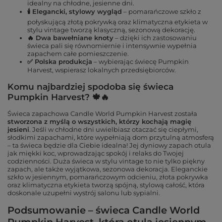
idealny na chłodne, jesienne dni.
🕯️ Elegancki, stylowy wygląd
– pomarańczowe szkło z
połyskującą złotą pokrywką oraz klimatyczna etykieta w
stylu vintage tworzą klasyczną, sezonową dekorację.
🔥 Dwa bawełniane knoty
– dzięki ich zastosowaniu
świeca pali się równomiernie i intensywnie wypełnia
zapachem całe pomieszczenie.
✅ Polska produkcja
– wybierając świecę Pumpkin
Harvest, wspierasz lokalnych przedsiębiorców.
Komu najbardziej spodoba się świeca
Pumpkin Harvest? 🍁🔥
Świeca zapachowa Candle World Pumpkin Harvest została
stworzona z myślą o wszystkich, którzy kochają magię
jesieni
. Jeśli w chłodne dni uwielbiasz otaczać się ciepłymi,
słodkimi zapachami, które wypełniają dom przytulną atmosferą
– ta świeca będzie dla Ciebie idealna! Jej dyniowy zapach otula
jak miękki koc, wprowadzając spokój i relaks do Twojej
codzienności. Duża świeca w stylu vintage to nie tylko piękny
zapach, ale także wyjątkowa, sezonowa dekoracja. Eleganckie
szkło w jesiennym, pomarańczowym odcieniu, złota pokrywka
oraz klimatyczna etykieta tworzą spójną, stylową całość, która
doskonale uzupełni wystrój salonu lub sypialni.
Podsumowanie – świeca Candle World