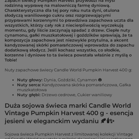
Zapach świecy Pumpkin Harvest przywodzi na myśl
rodzinną wyprawę na malowniczą farmę dyniową.
Charakterystyczna dla tej pory roku nuta dyni, otulona
słodyczą waniliowego cukru oraz rozgrzewającymi
przyprawami korzennymi to prawdziwa zapachowa uczta dla
wszystkich, którzy cały rok z niecierpliwością wyczekują
momentu, gdy liście zaczynają spadać z drzew. Ciepłe nuty
cynamonu, gałki muszkatołowej i goździków sprawiają, że ta
kompozycja zapachowa jest niezwykle przytulna, a akcent
kandyzowanej skórki pomarańczowej wprowadza do zapachu
dodatkową słodycz. Jeśli kochasz wszystko, co słodkie,
korzenne i dyniowe to ta świeca powstała właśnie z myślą o
Tobie!
Nuty zapachowe świecy Candle World Pumpkin Harvest 400 g:
Nuty głowy:
Dynia, Goździki, Cynamon 🎃
Nuty serca:
Kandyzowana skórka pomarańczowa, Gałka
muszkatołowa
Nuty głębi:
Drzewo cedrowe, Cukier waniliowy
Duża sojowa świeca marki Candle World
Vintage Pumpkin Harvest 400 g - esencja
jesieni w eleganckim wydaniu 🍂🕯✨
Sojowa świeca Pumpkin Harvest z limitowanej kolekcji Vintage