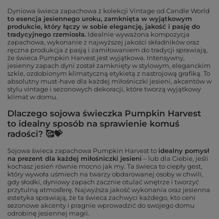
Dyniowa świeca zapachowa z kolekcji Vintage od Candle World
to esencja jesiennego uroku, zamknięta w wyjątkowym
produkcie, który łączy w sobie elegancję, jakość i pasję do
tradycyjnego rzemiosła.
Idealnie wyważona kompozycja
zapachowa, wykonanie z najwyższej jakości składników oraz
ręczna produkcja z pasją i zamiłowaniem do tradycji sprawiają,
że świeca Pumpkin Harvest jest wyjątkowa. Intensywny,
jesienny zapach dyni został zamknięty w stylowym, eleganckim
szkle, ozdobionym klimatyczną etykietą z nastrojową grafiką. To
absolutny must-have dla każdej miłośniczki jesieni, akcentów w
stylu vintage i sezonowych dekoracji, które tworzą wyjątkowy
klimat w domu.
Dlaczego sojowa świeczka Pumpkin Harvest
to idealny sposób na sprawienie komuś
radości? 🥰💝
Sojowa świeca zapachowa Pumpkin Harvest to
idealny pomysł
na prezent dla każdej miłośniczki jesieni
– lub dla Ciebie, jeśli
kochasz jesień równie mocno jak my. Ta świeca to ciepły gest,
który wywoła uśmiech na twarzy obdarowanej osoby w chwili,
gdy słodki, dyniowy zapach zacznie otulać wnętrze i tworzyć
przytulną atmosferę. Najwyższa jakość wykonania oraz jesienna
estetyka sprawiają, że ta świeca zachwyci każdego, kto ceni
sezonowe akcenty i pragnie wprowadzić do swojego domu
odrobinę jesiennej magii.