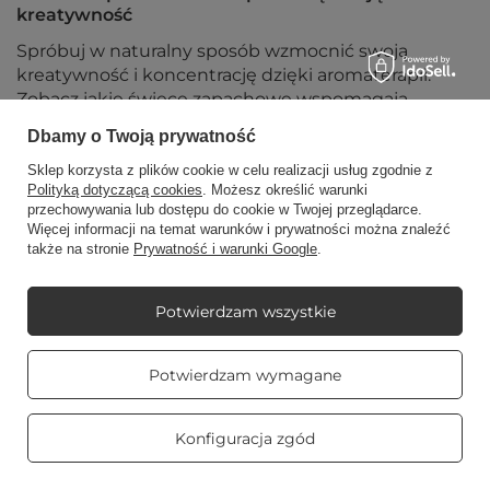
kreatywność
Spróbuj w naturalny sposób wzmocnić swoją
kreatywność i koncentrację dzięki aromaterapii.
Zobacz jakie świece zapachowe wspomagają
skupienie uwagi.
Dbamy o Twoją prywatność
Czytaj więcej
Sklep korzysta z plików cookie w celu realizacji usług zgodnie z
Polityką dotyczącą cookies
. Możesz określić warunki
przechowywania lub dostępu do cookie w Twojej przeglądarce.
Więcej informacji na temat warunków i prywatności można znaleźć
także na stronie
Prywatność i warunki Google
.
Potwierdzam wszystkie
Prawdziwe
Potwierdzam wymagane
opinie klientów
4.8
/ 5.0
469 opinii
Konfiguracja zgód