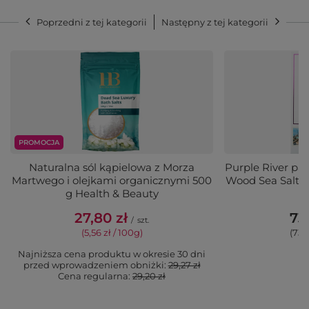
Poprzedni z tej kategorii
Następny z tej kategorii
PROMOCJA
Naturalna sól kąpielowa z Morza
Purple River pa
Martwego i olejkami organicznymi 500
Wood Sea Salt w
g Health & Beauty
27,80 zł
73,
/
szt.
(5,56 zł / 100g)
(73,
Najniższa cena produktu w okresie 30 dni
przed wprowadzeniem obniżki:
29,27 zł
Cena regularna:
29,20 zł