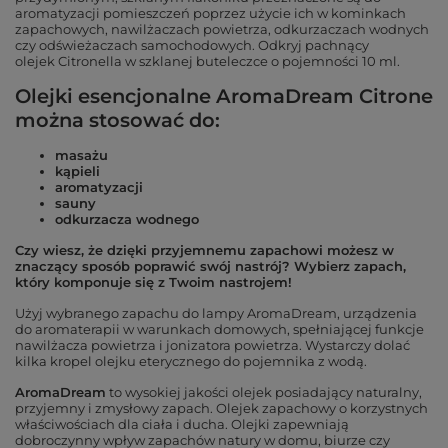
aromatyzacji pomieszczeń poprzez użycie ich w kominkach
zapachowych, nawilżaczach powietrza, odkurzaczach wodnych
czy odświeżaczach samochodowych. Odkryj pachnący
olejek Citronella w szklanej buteleczce o pojemności 10 ml.
Olejki esencjonalne AromaDream Citronell
można stosować do:
masażu
kąpieli
aromatyzacji
sauny
odkurzacza wodnego
Czy wiesz, że dzięki przyjemnemu zapachowi możesz w
znaczący sposób poprawić swój nastrój? Wybierz zapach,
który komponuje się z Twoim nastrojem!
Użyj wybranego zapachu do lampy AromaDream, urządzenia
d
o aromaterapii w warunkach domowych,
spełniającej funkcje
nawilżacza powietrza i jonizatora powietrza. Wystarczy dolać
kilka kropel olejku eterycznego do pojemnika z wodą.
AromaDream
to wysokiej jakości olejek posiadający naturalny,
przyjemny i zmysłowy zapach. Olejek zapachowy o korzystnych
właściwościach dla ciała i ducha. Olejki zapewniają
dobroczynny wpływ zapachów natury w domu, biurze czy