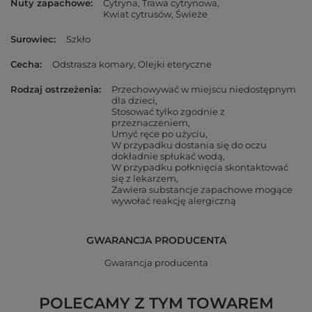
Nuty zapachowe
Cytryna
Trawa cytrynowa
Kwiat cytrusów
Świeże
Surowiec
Szkło
Cecha
Odstrasza komary
Olejki eteryczne
Rodzaj ostrzeżenia
Przechowywać w miejscu niedostępnym
dla dzieci
Stosować tylko zgodnie z
przeznaczeniem
Umyć ręce po użyciu
W przypadku dostania się do oczu
dokładnie spłukać wodą
W przypadku połknięcia skontaktować
się z lekarzem
Zawiera substancje zapachowe mogące
wywołać reakcję alergiczną
GWARANCJA PRODUCENTA
Gwarancja producenta
POLECAMY Z TYM TOWAREM