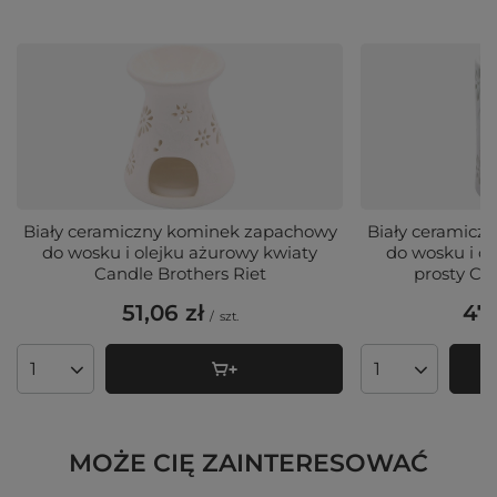
Biały ceramiczny kominek zapachowy
Biały ceramicz
do wosku i olejku ażurowy kwiaty
do wosku i o
Candle Brothers Riet
prosty Ca
51,06 zł
47,
/
szt.
Ilość produktów
Ilość produktó
MOŻE CIĘ ZAINTERESOWAĆ