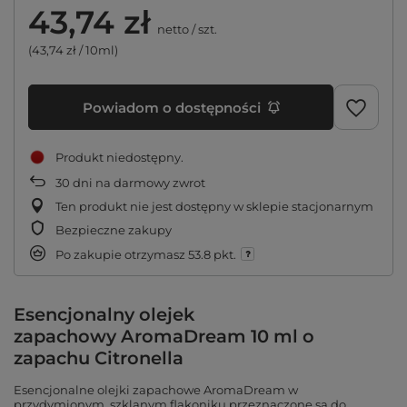
43,74 zł
netto
/
szt.
(43,74 zł / 10ml)
Powiadom o dostępności
Produkt niedostępny
30
dni na darmowy zwrot
Ten produkt nie jest dostępny w sklepie stacjonarnym
Bezpieczne zakupy
Po zakupie otrzymasz
53.8 pkt.
Esencjonalny
olejek
zapachowy AromaDream 10 ml o
zapachu Citronella
Esencjonalne olejki zapachowe AromaDream w
przydymionym, szklanym flakoniku przeznaczone są do