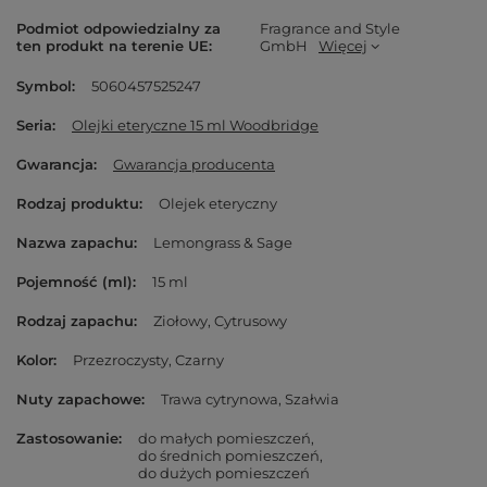
Podmiot odpowiedzialny za
Fragrance and Style
ten produkt na terenie UE
GmbH
Więcej
Symbol
5060457525247
Seria
Olejki eteryczne 15 ml Woodbridge
Gwarancja
Gwarancja producenta
Rodzaj produktu
Olejek eteryczny
Nazwa zapachu
Lemongrass & Sage
Pojemność (ml)
15 ml
Rodzaj zapachu
Ziołowy
Cytrusowy
Kolor
Przezroczysty
Czarny
Nuty zapachowe
Trawa cytrynowa
Szałwia
Zastosowanie
do małych pomieszczeń
do średnich pomieszczeń
do dużych pomieszczeń