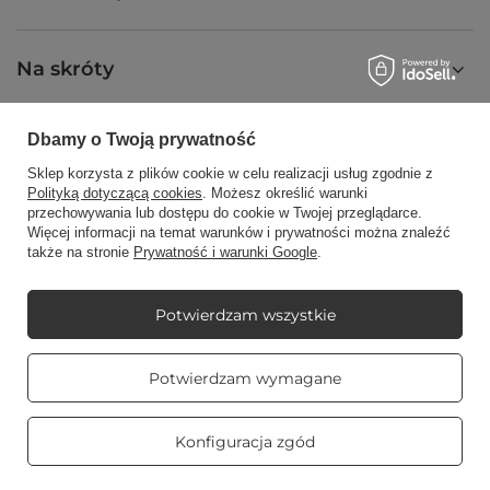
Na skróty
Dbamy o Twoją prywatność
Blog
Sklep korzysta z plików cookie w celu realizacji usług zgodnie z
Polityką dotyczącą cookies
. Możesz określić warunki
przechowywania lub dostępu do cookie w Twojej przeglądarce.
Więcej informacji na temat warunków i prywatności można znaleźć
także na stronie
Prywatność i warunki Google
.
+48512350052
shop@candleworld.eu
Candle World
,
Tarnowska 23/2
,
61-323
Poznań
Potwierdzam wszystkie
Prawdziwe
Potwierdzam wymagane
W sklepie prezentujemy ceny netto (bez VAT).
opinie klientów
4.8
/ 5.0
469 opinii
Konfiguracja zgód
Copyright © Candle World 2016-2026 Wszelkie prawa zastrzeżone