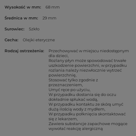
Wysokość w mm
68 mm
Średnica w mm
29 mm
Surowiec
Szkło
Cecha
Olejki eteryczne
Rodzaj ostrzeżenia
Przechowywać w miejscu niedostępnym
dla dzieci
Rozlany płyn może spowodować trwałe
uszkodzenie powierzchni, w przypadku
rozlania należy niezwłocznie wytrzeć
powierzchnię
Stosować tylko zgodnie z
przeznaczeniem
Umyć ręce po użyciu
W przypadku dostania się do oczu
dokładnie spłukać wodą
W przypadku kontaktu ze skórą umyć
dużą ilością wody z mydłem
W przypadku połknięcia skontaktować
się z lekarzem
Zawiera substancje zapachowe mogące
wywołać reakcję alergiczną