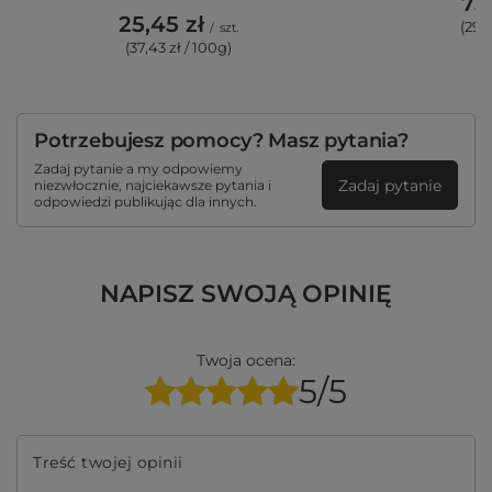
73,
25,45 zł
(29,
/
szt.
(37,43 zł / 100g)
Potrzebujesz pomocy? Masz pytania?
Zadaj pytanie a my odpowiemy
Zadaj pytanie
niezwłocznie, najciekawsze pytania i
odpowiedzi publikując dla innych.
NAPISZ SWOJĄ OPINIĘ
Twoja ocena:
5/5
Treść twojej opinii