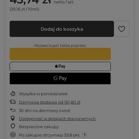
netto
/
szt.
(29,16 zł / 10ml)
Dodaj do koszyka
Możesz kupić także poprzez:
Wysyłka
w poniedziałek
Darmowa dostawa
od
161,80 zł
30
dni na darmowy zwrot
Dostępność w sklepach stacjonarnych
Bezpieczne zakupy
Po zakupie otrzymasz
53.8 pkt.