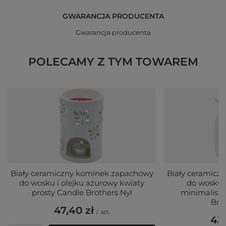
GWARANCJA PRODUCENTA
Gwarancja producenta
POLECAMY Z TYM TOWAREM
Biały ceramiczny kominek zapachowy
Biały ceramicz
do wosku i olejku ażurowy kwiaty
do wosku i
prosty Candle Brothers Nyl
minimalisty
Bro
47,40 zł
/
szt.
43,