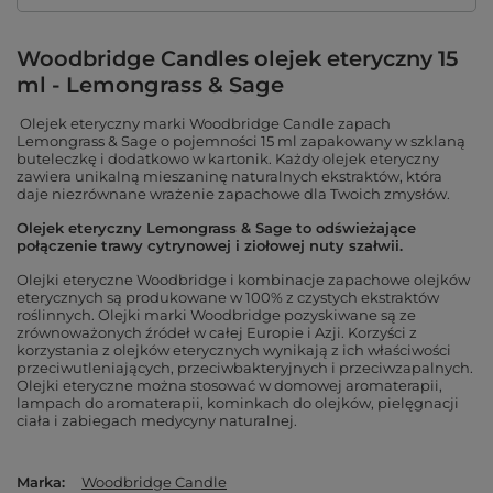
Woodbridge Candles olejek eteryczny 15
ml - Lemongrass & Sage
Olejek eteryczny marki Woodbridge Candle zapach
Lemongrass & Sage o pojemności 15 ml zapakowany w szklaną
buteleczkę i dodatkowo w kartonik. Każdy olejek eteryczny
zawiera unikalną mieszaninę naturalnych ekstraktów, która
daje niezrównane wrażenie zapachowe dla Twoich zmysłów.
Olejek eteryczny Lemongrass & Sage
to odświeżające
połączenie trawy cytrynowej i ziołowej nuty szałwii.
Olejki eteryczne Woodbridge i kombinacje zapachowe olejków
eterycznych są produkowane w 100% z czystych ekstraktów
roślinnych. Olejki marki Woodbridge pozyskiwane są ze
zrównoważonych źródeł w całej Europie i Azji. Korzyści z
korzystania z olejków eterycznych wynikają z ich właściwości
przeciwutleniających, przeciwbakteryjnych i przeciwzapalnych.
Olejki eteryczne można stosować w domowej aromaterapii,
lampach do aromaterapii, kominkach do olejków, pielęgnacji
ciała i zabiegach medycyny naturalnej.
Marka
Woodbridge Candle