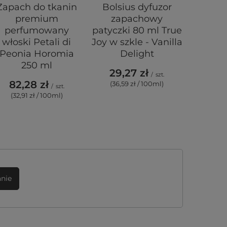
Zapach do tkanin
Bolsius dyfuzor
Świec
premium
zapachowy
cz
perfumowany
patyczki 80 ml True
ocz
włoski Petali di
Joy w szkle - Vanilla
teali
Peonia Horomia
Delight
C
250 ml
29,27 zł
4,0
/
szt.
82,28 zł
(36,59 zł / 100ml)
(8,6
/
szt.
(32,91 zł / 100ml)
Najniższa
okresie
wprowadz
Cena re
anie