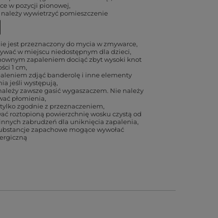
ece w pozycji pionowej
 należy wywietrzyć pomieszczenie
ie jest przeznaczony do mycia w zmywarce
ywać w miejscu niedostępnym dla dzieci
nownym zapaleniem dociąć zbyt wysoki knot
ści 1 cm
aleniem zdjąć banderolę i inne elementy
a jeśli występują
ależy zawsze gasić wygaszaczem. Nie należy
ać płomienia
tylko zgodnie z przeznaczeniem
ć roztopioną powierzchnię wosku czystą od
 innych zabrudzeń dla uniknięcia zapalenia
substancje zapachowe mogące wywołać
lergiczną