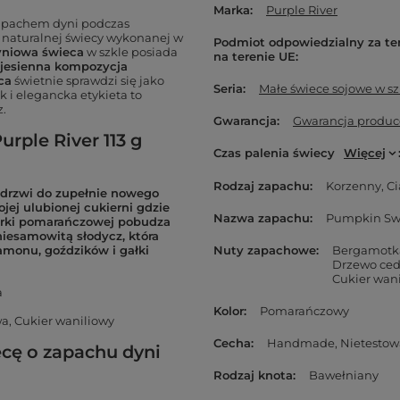
Marka
Purple River
zapachem dyni podczas
j naturalnej świecy wykonanej w
Podmiot odpowiedzialny za te
niowa świeca
w szkle posiada
na terenie UE
 jesienna kompozycja
ca
świetnie sprawdzi się jako
Seria
Małe świece sojowe w szk
i elegancka etykieta to
z.
Gwarancja
Gwarancja produc
rple River 113 g
Czas palenia świecy
Więcej
Rodzaj zapachu
Korzenny
Ci
drzwi do zupełnie nowego
jej ulubionej cukierni gdzie
Nazwa zapachu
Pumpkin Sw
órki pomarańczowej pobudza
iesamowitą słodycz, która
amonu, goździków i gałki
Nuty zapachowe
Bergamotk
Drzewo ce
Cukier wan
a
Kolor
Pomarańczowy
, Cukier waniliowy
Cecha
Handmade
Nietestow
cę o zapachu dyni
Rodzaj knota
Bawełniany