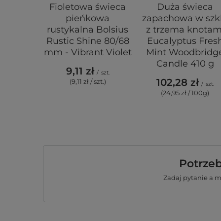
Fioletowa świeca
Duża świeca
pieńkowa
zapachowa w szk
rustykalna Bolsius
z trzema knotam
Rustic Shine 80/68
Eucalyptus Fres
mm - Vibrant Violet
Mint Woodbridg
Candle 410 g
9,11 zł
/
szt.
102,28 zł
(9,11 zł / szt.)
/
szt.
(24,95 zł / 100g)
Potrze
Zadaj pytanie a 