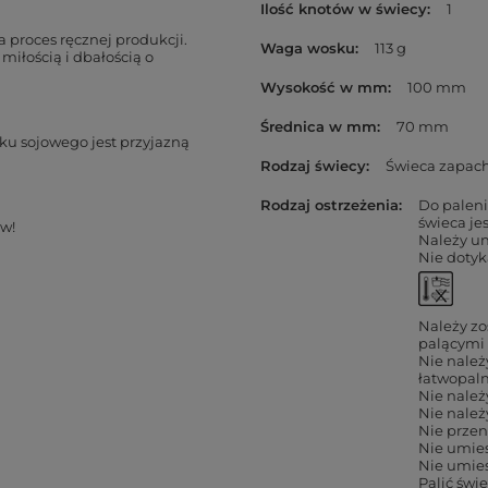
Ilość knotów w świecy
1
proces ręcznej produkcji.
Waga wosku
113 g
miłością i dbałością o
Wysokość w mm
100 mm
Średnica w mm
70 mm
ku sojowego jest przyjazną
Rodzaj świecy
Świeca zapac
Rodzaj ostrzeżenia
Do paleni
świeca je
w!
Należy u
Nie dotyk
Należy zo
palącymi 
Nie należ
łatwopal
Nie należ
Nie należ
Nie przen
Nie umies
Nie umies
Palić świ