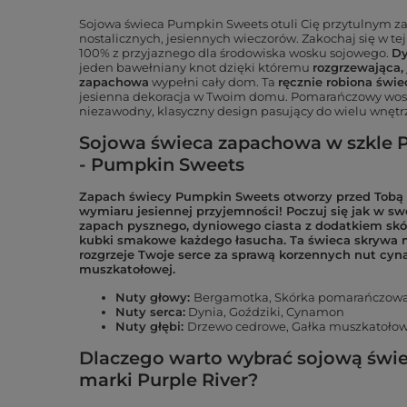
Sojowa świeca Pumpkin Sweets otuli Cię przytulnym 
nostalicznych, jesiennych wieczorów. Zakochaj się w te
100% z przyjaznego dla środowiska wosku sojowego.
Dy
jeden bawełniany knot dzięki któremu
rozgrzewająca,
zapachowa
wypełni cały dom. Ta
ręcznie robiona świe
jesienna dekoracja w Twoim domu. Pomarańczowy wosk 
niezawodny, klasyczny design pasujący do wielu wnętr
Sojowa świeca zapachowa w szkle Pu
- Pumpkin Sweets
Zapach świecy Pumpkin Sweets otworzy przed Tobą 
wymiaru jesiennej przyjemności! Poczuj się jak w swo
zapach pysznego, dyniowego ciasta z dodatkiem sk
kubki smakowe każdego łasucha. Ta świeca skrywa n
rozgrzeje Twoje serce za sprawą korzennych nut cyn
muszkatołowej.
Nuty głowy:
Bergamotka, Skórka pomarańczow
Nuty serca:
Dynia, Goździki, Cynamon
Nuty głębi:
Drzewo cedrowe, Gałka muszkatołowa
Dlaczego warto wybrać sojową świe
marki Purple River?