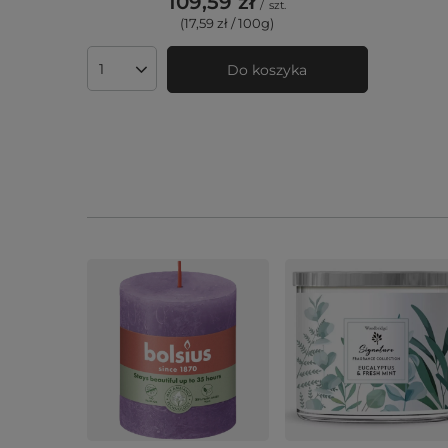
109,59 zł
/
szt.
(17,59 zł / 100g)
Do koszyka
Ilość produktów