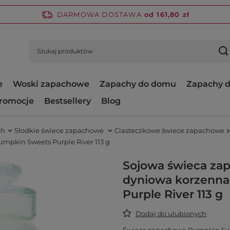
DARMOWA DOSTAWA
od 161,80 zł
e
Woski zapachowe
Zapachy do domu
Zapachy d
romocje
Bestsellery
Blog
ch
Słodkie świece zapachowe
Ciasteczkowe świece zapachowe
mpkin Sweets Purple River 113 g
Sojowa świeca za
dyniowa korzenn
Purple River 113 g
Dodaj do ulubionych