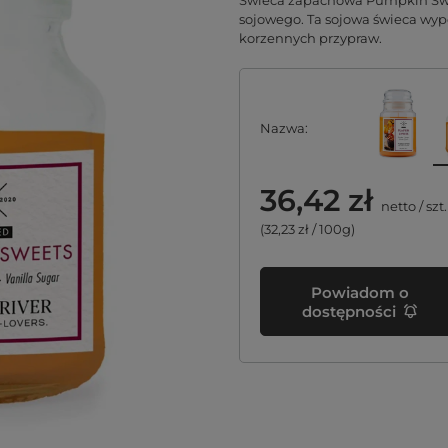
Świeca zapachowa Pumpkin Swe
sojowego. Ta sojowa świeca wyp
korzennych przypraw.
Nazwa
36,42 zł
netto
/
szt.
(32,23 zł / 100g)
Powiadom o
dostępności