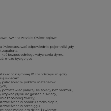
howa
Świeca w szkle
Świeca sojowa
a świec stosować odpowiednie pojemniki gdy
st zapalona
nikać bezpośredniego wdychania dymu
ać, może być gorące
stawić co najmniej 10 cm odstępu między
się świecami
y palić świec w pobliżu materiałów
nych
y pozostawiać palącej się świecy bez nadzoru
y używać płynu do gaszenia świecy
osić zapalonej świecy
zczać świec w pobliżu źródła ciepła
zczać świec w przeciągu
ece poza zasięgiem dzieci i zwierząt