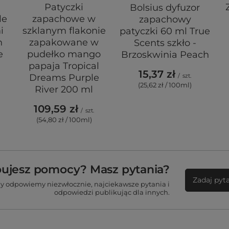
Patyczki
Bolsius dyfuzor
le
zapachowe w
zapachowy
i
szklanym flakonie
patyczki 60 ml True
h
zapakowane w
Scents szkło -
e
pudełko mango
Brzoskwinia Peach
papaja Tropical
15,37 zł
Dreams Purple
/
szt.
(25,62 zł / 100ml)
River 200 ml
109,59 zł
/
szt.
(54,80 zł / 100ml)
bujesz pomocy? Masz pytania?
Zadaj pyt
my odpowiemy niezwłocznie, najciekawsze pytania i
odpowiedzi publikując dla innych.