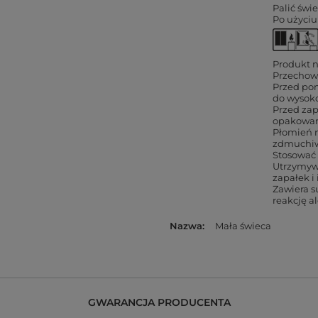
Palić świ
Po użyciu
Produkt n
Przechow
Przed po
do wysoko
Przed zap
opakowani
Płomień n
zdmuchiw
Stosować 
Utrzymywa
zapałek i
Zawiera 
reakcję a
Nazwa
Mała świeca
GWARANCJA PRODUCENTA