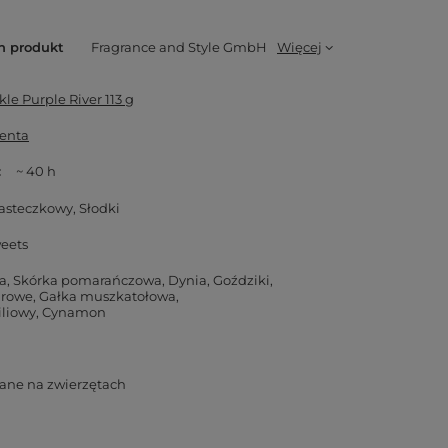
n produkt
Fragrance and Style GmbH
Więcej
le Purple River 113 g
enta
~ 40 h
asteczkowy
Słodki
eets
a
Skórka pomarańczowa
Dynia
Goździki
drowe
Gałka muszkatołowa
iliowy
Cynamon
ane na zwierzętach