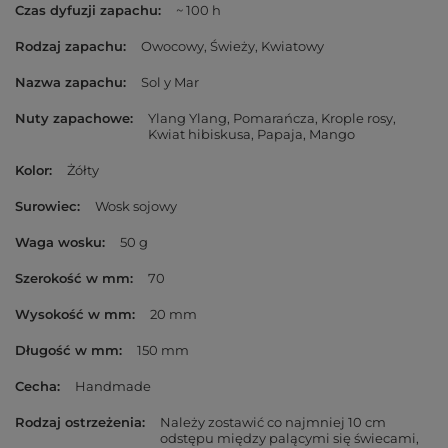
Czas dyfuzji zapachu
~ 100 h
Rodzaj zapachu
Owocowy
Świeży
Kwiatowy
Nazwa zapachu
Sol y Mar
Nuty zapachowe
Ylang Ylang
Pomarańcza
Krople rosy
Kwiat hibiskusa
Papaja
Mango
Kolor
Żółty
Surowiec
Wosk sojowy
Waga wosku
50 g
Szerokość w mm
70
Wysokość w mm
20 mm
Długość w mm
150 mm
Cecha
Handmade
Rodzaj ostrzeżenia
Należy zostawić co najmniej 10 cm
odstępu między palącymi się świecami