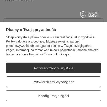
NEWSLETTER
Dbamy o Twoją prywatność
Sklep korzysta z plików cookie w celu realizacji usług zgodnie z
Zapisz się do newslettera i skorzystaj z wyjątkowych
Polityką dotyczącą cookies
. Możesz określić warunki
promocji, okazji i kodów rabatowych!
przechowywania lub dostępu do cookie w Twojej przeglądarce.
Więcej informacji na temat warunków i prywatności można znaleźć
także na stronie
Prywatność i warunki Google
.
Podaj swoje imię
Potwierdzam wszystkie
Podaj swój adres e-mail
Prawdziwe
Potwierdzam wymagane
opinie klientów
4.8
/ 5.0
Wyrażam zgodę na przetwarzanie moich danych
osobowych (adres e-mail) na potrzeby wysyłki
469 opinii
newslettera z informacją handlową (marketing).
Konfiguracja zgód
Więcej w
polityce prywatności.