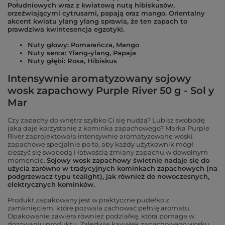
Południowych wraz z kwiatową nutą hibiskusów,
orzeźwiającymi cytrusami, papają oraz mango. Orientalny
akcent kwiatu ylang ylang sprawia, że ten zapach to
prawdziwa kwintesencja egzotyki.
Nuty głowy: Pomarańcza, Mango
Nuty serca: Ylang-ylang, Papaja
Nuty głębi: Rosa, Hibiskus
Intensywnie aromatyzowany sojowy
wosk zapachowy Purple River 50 g -
Sol y
Mar
Czy zapachy do wnętrz szybko Ci się nudzą? Lubisz swobodę
jaką daje korzystanie z kominka zapachowego? Marka Purple
River zaprojektowała intensywnie aromatyzowane woski
zapachowe specjalnie po to, aby każdy użytkownik mógł
cieszyć się swobodą i łatwością zmiany zapachu w dowolnym
momencie.
Sojowy wosk zapachowy świetnie nadaje się do
użycia zarówno w tradycyjnych kominkach zapachowych (na
podgrzewacz typu tealight), jak również do nowoczesnych,
elektrycznych kominków.
Produkt zapakowany jest w praktyczne pudełko z
zamknięciem, które pozwala zachować pełnię aromatu.
Opakowanie zawiera również podziałkę, która pomaga w
dozowaniu produktu. Zaledwie kawałek zapachowego wosku