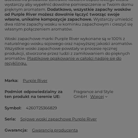
wystarczy aby wypełnić dowolne pomieszczenie w Twoim domu
pięknym aromatem.
Dodatkowo, wszystkie zapachy wosków
od Purple River możesz dowolnie łączyć tworząc swoje
własne, unikalne kompozycje zapachowe.
Wystarczy umieścić
dwa różne zapachy wosku w kominku zapachowym i cieszyć się
własnym połączeniem aromatów.
Woski zapachowe marki Purple River wykonane są w 100% z
naturalnego wosku sojowego oraz najwyższej jakości aromatów.
Wszystkie woski zapachowe powstały w procesie ręcznej
produkcji, stworzone przez ludzi z zamiłowaniem do pięknych
aromatów.
Plastikowe opakowanie w całości nadaje się do
recyklingu.
Marka
Purple River
Podmiot odpowiedzialny za
Fragrance and Style
ten produkt na terenie UE
GmbH
Więcej
Symbol
4260725366829
Seria
Sojowe woski zapachowe Purple River
Gwarancja
Gwarancja producenta