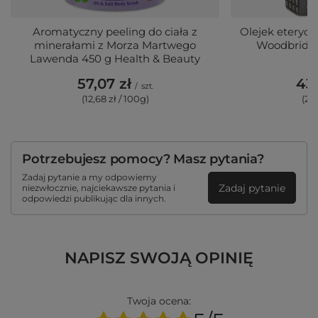
Aromatyczny peeling do ciała z
Olejek eteryc
minerałami z Morza Martwego
Woodbridge 
Lawenda 450 g Health & Beauty
p
57,07 zł
43,
/
szt.
(12,68 zł / 100g)
(29,
Potrzebujesz pomocy? Masz pytania?
Zadaj pytanie a my odpowiemy
Zadaj pytanie
niezwłocznie, najciekawsze pytania i
odpowiedzi publikując dla innych.
NAPISZ SWOJĄ OPINIĘ
Twoja ocena: